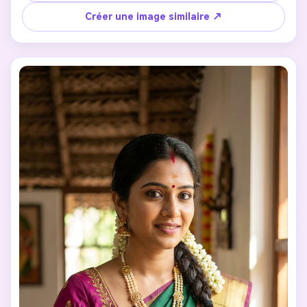
assis en tailleur sur un toit, entouré de bobines colorées 
éclatantes (jaune, rose, orange, bleu, vert). Il tient 
Créer une image similaire ↗
plusieurs cerfs-volants multicolores aux motifs 
géométriques, regarde la caméra avec un large sourire. 
L’arrière-plan doit montrer une vue urbaine du sud de 
l’Inde avec de nombreux cerfs-volants dans le ciel bleu vif. 
Lumière naturelle de l’après-midi, palette chaude, 
ambiance festive de rue. Faible profondeur de champ, 
personne nette, arrière-plan flou révélant la ville. 
Composition cinématographique aux couleurs de fête, 
esthétique Instagram. Texture ultra-réaliste de peau et 
tissus—pas d’effets artificiels, rendu authentique de la 
joie Pongal sur les toits. 