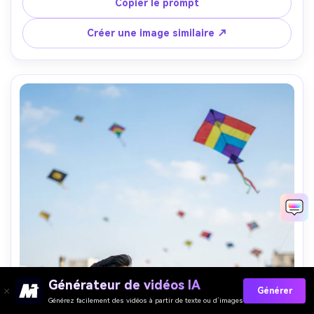
traditionnels et jasmin dans les cheveux. Pour les hommes 
Copier le prompt
: veshti blanc et chemise ou kurta colorée. Décor : intérieur 
de maison traditionnelle du sud, murs texturés rustiques 
Créer une image similaire ↗
et éléments en bois. Ornements Pongal : guirlandes de 
soucis suspendues, lampes à huile en laiton, motifs kolam 
et pots décorés. Lumière naturelle entrant par la fenêtre 
avec jeux d’ombres et ambiance chaleureuse. Position 
assise ou debout près des éléments traditionnels, faible 
profondeur de champ. Photo d’intérieur 
cinématographique, esthétique Instagram aux tons dorés. 
Textures et éclairage ultra-réalistes—atmosphère 
authentique et chaleureuse Pongal à la maison.
Générateur de vidéos IA
Générer
Générez facilement des vidéos à partir de texte ou d’images