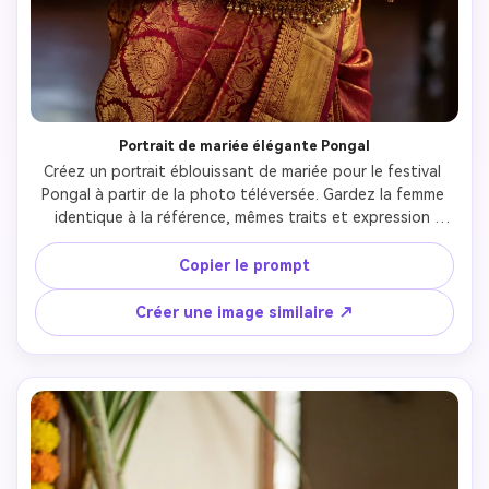
Portrait de mariée élégante Pongal
Créez un portrait éblouissant de mariée pour le festival 
Pongal à partir de la photo téléversée. Gardez la femme 
identique à la référence, mêmes traits et expression 
gracieuse. Habillez-la en sari de soie Kanjivaram luxueux 
aux teintes précieuses (vert émeraude, rouge rubis ou 
Copier le prompt
violet royal) à broderies dorées épaisses. Parure de bijoux 
nuptiaux du sud : colliers d’or superposés, jhumkas 
Créer une image similaire ↗
élaborés, maang tikka, anneau de nez, bracelets et 
brassards. Cheveux en chignon bas élégant, ornés de 
jasmin frais abondant, en guirlande et cercles. Maquillage 
naturel, grand bindi rouge, mains décorées de mehendi. 
Arrière-plan : maison traditionnelle sud-indienne, lumière 
douce floutée à effet bokeh. Lumière dorée chaude, 
faible profondeur de champ. Portrait nuptial 