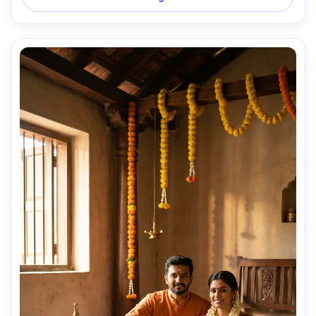
bananier, lampes à huile (diyas), curcuma, kumkum, fleurs 
et noix de coco. Arrière-plan : kolam détaillé au sol, autres 
femmes en arrière-plan flou. Lumière matinale douce, cour 
extérieure naturelle. Palette chaude, faible profondeur de 
champ, composition cinématographique. Style 
documentaire capturant le moment authentique, 
esthétique Instagram. Détail ultra-réaliste et ambiance 
sereine—pas d’effet artificiel. 