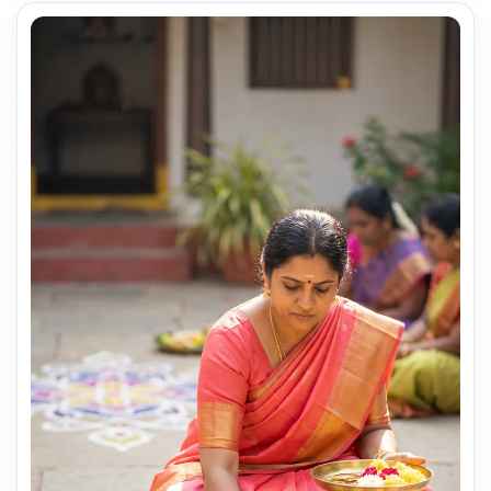
traditionnelle sud-indienne. Inclure éléments Pongal : 
bétail décoré, pots de Pongal, kolam au sol, cannes à 
sucre et guirlandes de soucis. Lumière dorée de fin de 
journée, ambiance naturelle et joyeuse. Faible profondeur 
de champ, famille nette, fond flou. Photo familiale 
cinématographique, esthétique Instagram aux couleurs 
chaudes. Teints et expressions ultra-réalistes—ambiance 
festive authentique Pongal multi-générations.