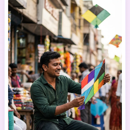
de l’Inde, sol en argile rouge, motifs kolam traditionnels, 
pétales éparpillés et fanions colorés. Ajoutez des cerfs-
volants dans le ciel chaleureux, évoquant la fête et la joie. 
Lumière dorée, ombres douces, ambiance 
cinématographique et tons chauds riches. Profondeur de 
champ faible, arrière-plan légèrement flou, esthétique 
Instagram. Texture ultra-réaliste de peau, expression 
naturelle, qualité photo DSLR professionnelle. Sans effet 
cartoon—gardez le réalisme photographique et 
l’ambiance festive de Pongal. 