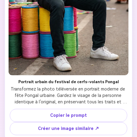
Portrait urbain du festival de cerfs-volants Pongal
Transformez la photo téléversée en portrait moderne de 
fête Pongal urbaine. Gardez le visage de la personne 
identique à l’original, en préservant tous les traits et 
l’expression naturelle. Habillez-le d’un style contemporain
—chemise sombre verte ou noire, pantalon foncé et 
Copier le prompt
baskets blanches. Il doit être assis avec décontraction sur 
des bobines de fil colorées (rose, jaune, bleu, vert) 
Créer une image similaire ↗
utilisées pour les cerfs-volants. Il tient un cerf-volant 