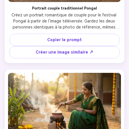
Portrait couple traditionnel Pongal
Créez un portrait romantique de couple pour le festival 
Pongal à partir de l’image téléversée. Gardez les deux 
personnes identiques à la photo de référence, mêmes 
traits et expressions. L’homme porte veshti crème ou 
blanc (dhoti) avec chemise ou kurta colorée simple. La 
Copier le prompt
femme porte un sari de soie élégant en couleurs riches 
(vert-bleu ou vert) à bordure dorée et bijoux 
Créer une image similaire ↗
traditionnels. Ils sont assis ensemble au sol dans une 
maison sud-indienne traditionnelle aux murs rustiques. 
Décor : guirlandes de soucis, kolam au sol, pots en laiton, 
lampes et autres décorations Pongal. Lumière naturelle, 
ombres douces, ambiance chaleureuse. Faible profondeur 
de champ, couple net, arrière-plan flou. Photo de couple 
cinématographique, esthétique Instagram aux tons 
chauds. Texture ultra-réaliste de peau, expressions 
romantiques et douces—pas d’effets artificiels. 