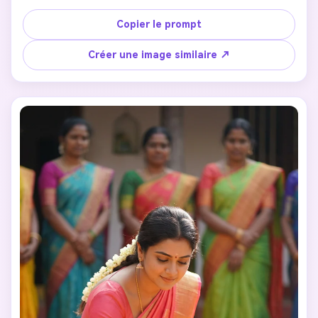
Habillez-la en sari de soie vert riche Kanjivaram à large 
bordure dorée et blouse assortie magenta ou violette 
Copier le prompt
ornée d’or. Parure de bijoux traditionnels du sud : colliers 
de perles et d’or superposés, jhumkas de temple, 
Créer une image similaire ↗
bracelets, bindi rouge proéminent. Cheveux tressés sur le 
côté avec guirlandes de jasmin blanc (gajra/malligai poo). 
Elle tient un petit pot en laiton (karpu) garni de feuilles 
de bétel, curcuma et noix de coco. Arrière-plan : maison 
traditionnelle du sud au toit de chaume, lumière naturelle 
douce pénétrante. Lumière dorée, ombres douces, 
profondeur de champ faible arrière-plan flou. Photo de 
portrait cinématographique, esthétique Instagram aux 
couleurs riches. Texture naturelle de peau, expression 
sereine—pas d’effets artificiels. 