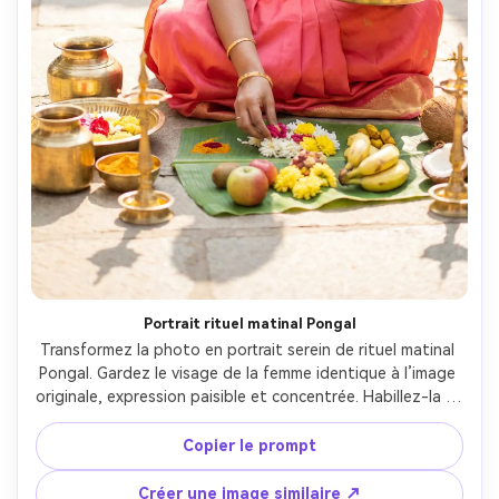
Portrait rituel matinal Pongal
Transformez la photo en portrait serein de rituel matinal 
Pongal. Gardez le visage de la femme identique à l’image 
originale, expression paisible et concentrée. Habillez-la en 
sari de soie chaud (corail, pêche ou rose) à bordure dorée 
et bijoux traditionnels. Elle est assise au sol pour le rituel 
Copier le prompt
matinal Pongal, prépare des offrandes sur plateaux en 
laiton. Eléments : pots en laiton décorés, feuilles de 
Créer une image similaire ↗