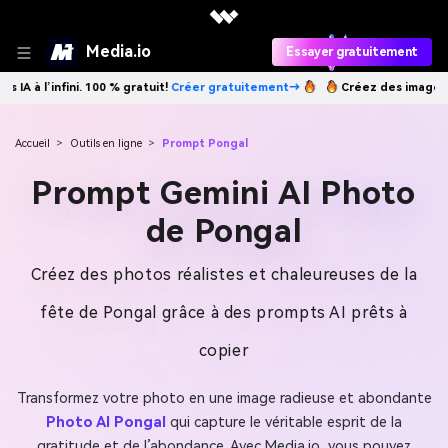
Media.io
Essayer gratuitement
 gratuitement→
Créez des images IA à l’infini. 100 % gratuit!
Créer g
Accueil
>
Outils en ligne
>
Prompt Pongal
Prompt Gemini AI Photo
de Pongal
Créez des photos réalistes et chaleureuses de la
fête de Pongal grâce à des prompts AI prêts à
copier
Transformez votre photo en une image radieuse et abondante
Photo AI Pongal
qui capture le véritable esprit de la
gratitude et de l’abondance. Avec Media.io, vous pouvez