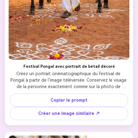
Festival Pongal avec portrait de bétail décoré
Créez un portrait cinématographique du festival de 
Pongal à partir de l’image téléversée. Conservez le visage 
de la personne exactement comme sur la photo de 
référence, avec tous les traits, le teint et l’expression 
naturelle. Habillez-le en veshti blanc traditionnel du sud 
Copier le prompt
de l’Inde (dhoti) avec une chemise unie (verte, bordeaux 
ou tons terre). Placez-le marchant confiant entre deux 
Créer une image similaire ↗
taureaux décorés de guirlandes de soucis, cornes peintes 
en jaune et orange, et ornements colorés sur le visage. 
L’arrière-plan doit représenter un village rustique du sud 