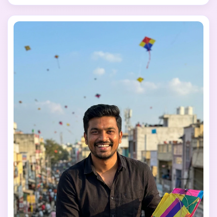
multicolore en diamant, l’admire joyeusement. Fond : 
marché animé du sud de l’Inde, foule floue, bâtiments, 
boutiques et cerfs-volants au-dessus. Lumière naturelle 
du jour, tons chaleureux, esthétique photo de rue. 
Texture de peau réaliste, expression spontanée, faible 
profondeur de champ. Composition Instagram aux 
couleurs vives mais naturelles. Sans effet artificiel—
capturer l’atmosphère authentique du festival urbain de 
cerfs-volants Pongal. 