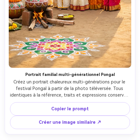
Portrait familial multi-générationnel Pongal
Créez un portrait chaleureux multi-générations pour le 
festival Pongal à partir de la photo téléversée. Tous 
identiques à la référence, traits et expressions conservés. 
Habillez chacun en tenues traditionnelles coordonnées :

- Hommes : veshti blanc ou crème, chemises colorées

Copier le prompt
- Femmes : saris de soie vibrants (vert, rouge, orange, 
rose) à bordure dorée

Créer une image similaire ↗
- Enfants : tenues traditionnelles assorties.

Toute la famille ensemble dans la cour ou véranda 