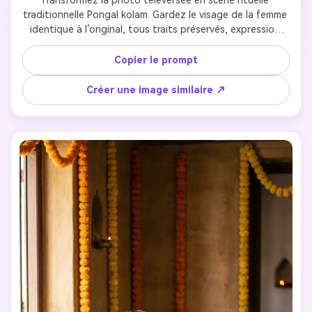
Transformez la photo téléversée en scène rituelle 
Créez des images IA
traditionnelle Pongal kolam. Gardez le visage de la femme 
à l’infini. 100 %
identique à l’original, tous traits préservés, expression 
paisible. Habillez-la en sari de soie rose ou corail vif à 
gratuit!
bordure dorée et blouse assortie. Elle est agenouillée 
Copier le prompt
élégamment et arrange un kolam circulaire fait de soucis 
Créer Gratuitement →
orange et jaunes en cercles concentriques. Kolam élaboré 
Créer une image similaire ↗
avec pot en laiton décoré (vase Pongal) au centre. 
Intégrer des femmes en sari coloré en arrière-plan flou, 
observant le rituel. Décor : cour ouverte, sol en terre 
naturelle, lumière chaude du matin. Lumière naturelle 
douce, palette chaude, faible profondeur de champ. 
Composition cinématographique, authenticité culturelle 
Instagram. Détails ultra-réalistes—pas de cartoon, 
ambiance matinale sereine de Pongal. 