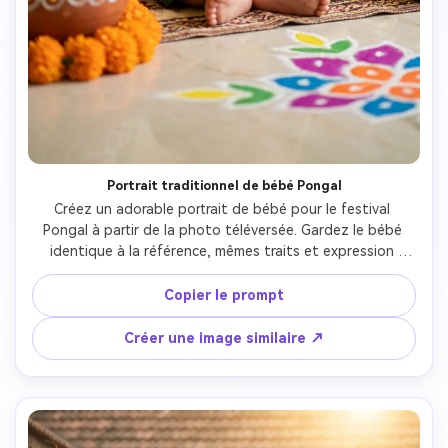
Portrait traditionnel de bébé Pongal
Créez un adorable portrait de bébé pour le festival 
Pongal à partir de la photo téléversée. Gardez le bébé 
identique à la référence, mêmes traits et expression 
innocente. Habillez-le en tenue traditionnelle sud-
indienne—petit dhoti ou pavadai en soie colorée avec 
Copier le prompt
bordure dorée. Accessoirisez avec petits bijoux (mini-
bracelets), bindi décoratif. Positionnez le bébé près 
Créer une image similaire ↗
d’éléments Pongal traditionnels : pot d’argile décoré, 
motifs kolam ou décorations florales. Arrière-plan : 
intérieur chaleureux sud-indien, lumière douce naturelle et 
arrière-plan flouté pour la mise en valeur. Ajouter cannes 
à sucre, fleurs de soucis, récipients en laiton. Lumière 