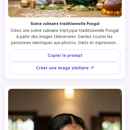
Scène culinaire traditionnelle Pongal
Créez une scène culinaire triptyque traditionnelle Pongal 
à partir des images téléversées. Gardez toutes les 
personnes identiques aux photos, traits et expressions 
préservés. Panneau gauche : femme en sari de soie vert 
profond cuisinant le Pongal dans un pot d’argile sur feu 
Copier le prompt
de bois traditionnel, vapeur visible. Panneau central : 
homme en veshti blanc debout avec bétail décoré de 
Créer une image similaire ↗
guirlandes de soucis et cornes peintes. Panneau droit : 
couple assis ensemble préparant de la nourriture sur 
feuilles de bananier et récipients en laiton. Tous dans un 
décor rural du sud, lumière dorée du matin. Eléments 
authentiques : motifs kolam, cannes à sucre, plantes de 
curcuma, pots d’argile et décorations de soucis. Lumière 
naturelle, palette chaude, style documentaire. Chaque 
panneau : composition cinématographique, faible 
profondeur de champ. Esthétique Instagram, 
représentation culturelle authentique—sans effet 