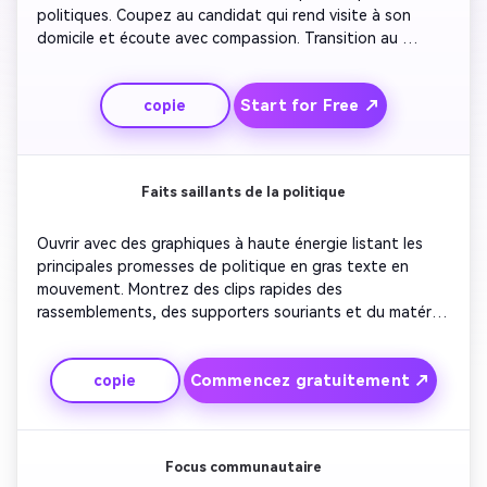
politiques. Coupez au candidat qui rend visite à son 
domicile et écoute avec compassion. Transition au 
candidat décrivant un plan d'avenir avec confiance et 
optimisme. Utilisez un éclairage chaud et une musique 
Start for Free ↗
copie
pleine d'espoir pour un ton émotionnel. Conclure avec le 
slogan du candidat qui apparaît en gras.
Faits saillants de la politique
Ouvrir avec des graphiques à haute énergie listant les 
principales promesses de politique en gras texte en 
mouvement. Montrez des clips rapides des 
rassemblements, des supporters souriants et du matériel 
de campagne. Ajoutez des icônes animées qui visualisent 
les progrès, comme des barres montantes ou des 
Commencez gratuitement ↗
copie
symboles d'énergie propre. Insérer une voix-off 
expliquant les trois principales priorités. Terminez par un 
message clair: «Action, intégrité, résultats». Gardez les 
visuels modernes et assertifs pour un ton confiant.
Focus communautaire