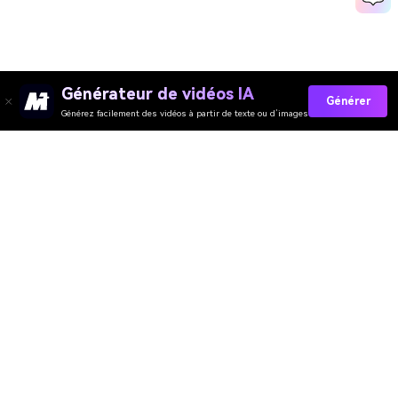
Générateur de vidéos IA
Générer
Générez facilement des vidéos à partir de texte ou d’images
Media.io Online Tools
Quality Rating:
4.7
(162,357 Votes)
You need to edit, convert or compress and download at least 1 file to
rate!
We've already perfectly processed
360,063,137
files with a total size of
10,124
TB
Générateur de Vidéo