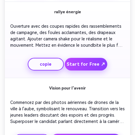
différence que fait le Leadership». Maintenir des 
modifications rapides pour le contraste visuel et 
rallye énergie
l'engagement virale.
Ouverture avec des coupes rapides des rassemblements 
de campagne, des foules acclamantes, des drapeaux 
agitant. Ajouter camera shake pour le réalisme et le 
mouvement. Mettez en évidence le soundbite le plus fort 
du candidat synchronisé avec de puissants battements 
de batterie. Intercoupez les réactions des supporters 
Start for Free ↗
copie
pour renforcer l'enthousiasme. Finissez avec des effets 
de mouvement confetti et le logo de la campagne finale. 
Parfait pour les plateformes vidéo courtes qui visent à 
donner rapidement de l'énergie aux supporters.
Vision pour l'avenir
Commencez par des photos aériennes de drones de la 
ville à l'aube, symbolisant le renouveau. Transition vers les 
jeunes leaders discutant des espoirs et des progrès. 
Superposer le candidat parlant directement à la caméra 
sur la transparence et les opportunités. Utilisez le ralenti 
et la musique inspirante pour une valeur 