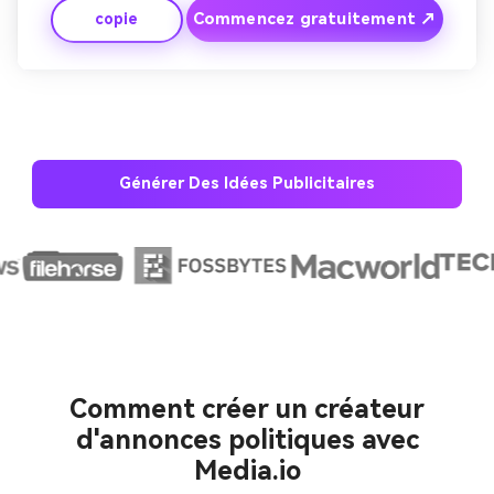
Commencez gratuitement ↗
copie
cinématographique. Terminez par un appel à façonner 
ensemble demain – logo et slogan s'estompent 
doucement. Fonctionne le mieux pour le web ou la 
narration de campagne à long terme.
Générer Des Idées Publicitaires
Créez des images IA
à l’infini. 100 %
gratuit!
Comment créer un créateur
d'annonces politiques avec
Créer Gratuitement
→
Media.io