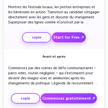
Montrez les festivals locaux, les petites entreprises et 
les bénévoles en action. Transition au candidat s'engager 
directement avec les gens et discuter du changement. 
Superposer des lignes comme «Construit par la 
communauté, pour la communauté». Ajoutez un éclairage 
naturel vif et une musique de fond conviviale. Gardez le 
Start for Free ↗
copie
tempo optimiste et inclusif pour résonner dans tous les 
groupes d'âge. Finissez avec un visuel puissant de 
diverses mains se joignant.
Avant et après
Commencez par des scènes de défis communautaires – 
parcs vides, routes négligées – qui s'estompent pour 
devenir des images vives et améliorées après les 
changements de politique. Légende de recouvrement 
marquant les étapes de progrès. Ajouter des effets 
sonores mettant l'accent sur la transformation. Montrez 
Commencez gratuitement ↗
copie
au candidat à côté de nouveaux développements ou 
programmes éducatifs. Finissez par le slogan «Voir la 