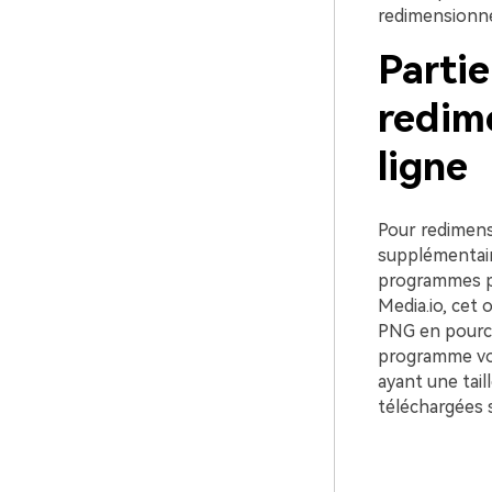
redimensionne
Partie
redim
ligne
Pour redimens
supplémentaire
programmes po
Media.io, cet 
PNG en pourcen
programme vous
ayant une tai
téléchargées 