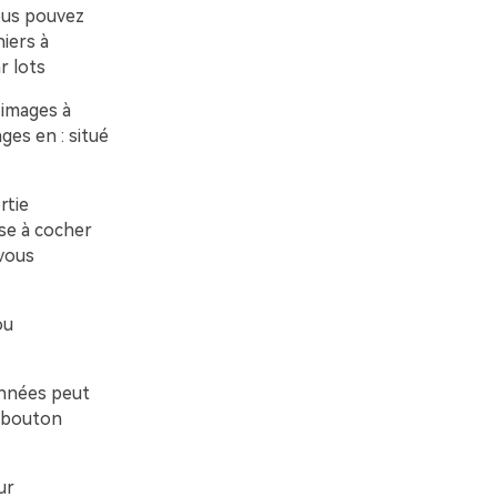
ous pouvez
hiers à
r lots
 images à
ges en : situé
rtie
ase à cocher
 vous
ou
onnées peut
e bouton
ur