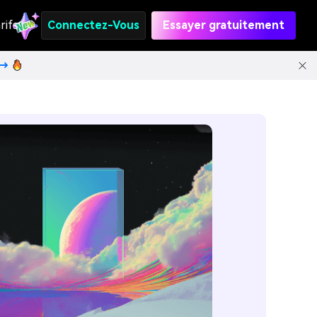
rifs
Connectez-Vous
Essayer gratuitement
t→