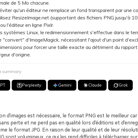
imale de 5 Mo chacune.
ter qu'un éditeur ne remplace un fond transparent par une co
ilisez ResizeImage.net (supportant des fichiers PNG jusqu'à 1
 l'éditeur en ligne Pixlr.
systèmes Linux, le redimensionnement s'effectue dans le termi
convert" d'ImageMagick, nécessitant l'ajout d'un point d'exc
imensions pour forcer une taille exacte au détriment du rapport
geur d'origine.
 a summary
GPT
Perplexity
Gemini
Claude
Grok
ion d'images est nécessaire, le format PNG est le meilleur car i
ns perte et ne perd pas en qualité lors d'éditions et d'enre
me le format JPG. En raison de leur qualité et de leur résolut
NG sont volumineux, ce qui les rend difficiles à télécharger sur 