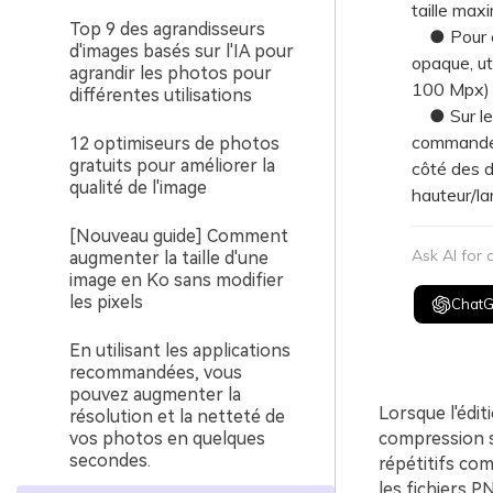
taille max
Top 9 des agrandisseurs
● Pour évi
d'images basés sur l'IA pour
opaque, ut
agrandir les photos pour
100 Mpx) ou
différentes utilisations
● Sur les 
commande "
12 optimiseurs de photos
gratuits pour améliorer la
côté des d
qualité de l'image
hauteur/lar
[Nouveau guide] Comment
Ask AI for
augmenter la taille d'une
image en Ko sans modifier
les pixels
Chat
En utilisant les applications
recommandées, vous
pouvez augmenter la
Lorsque l'édit
résolution et la netteté de
vos photos en quelques
compression sa
secondes.
répétitifs com
les fichiers P