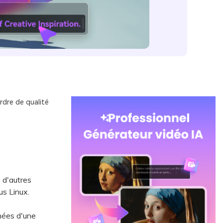
rdre de qualité
 d'autres
us Linux.
anées d'une