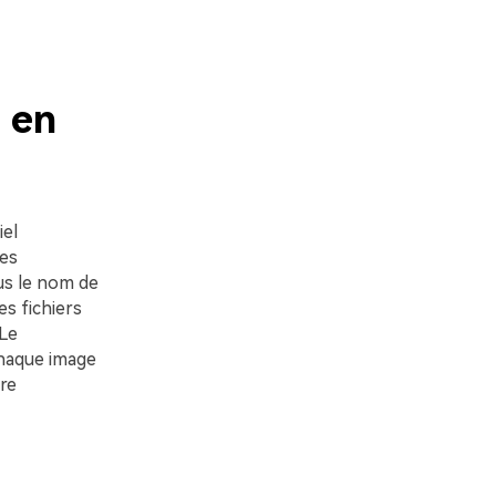
 en
iel
ces
us le nom de
s fichiers
 Le
chaque image
re