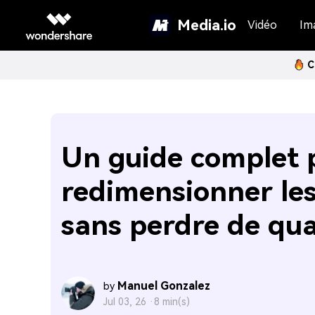
Media.io
Vidéo
Im
C
Un guide complet 
redimensionner le
sans perdre de qua
Manuel Gonzalez
by
Jul 03, 26 ·
8 min(s)