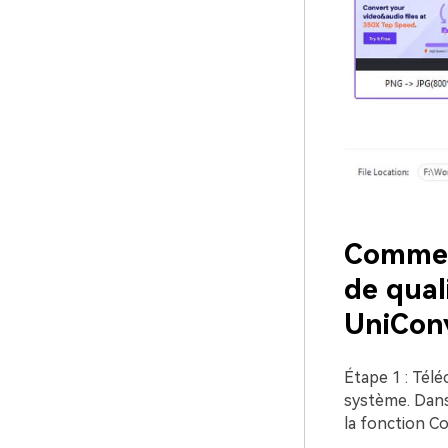
Commen
de qual
UniConv
Étape 1 : Télé
système. Dans 
la fonction Co