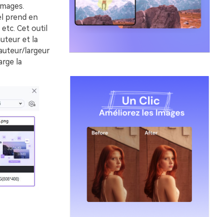
images.
el prend en
tc. Cet outil
uteur et la
auteur/largeur
arge la