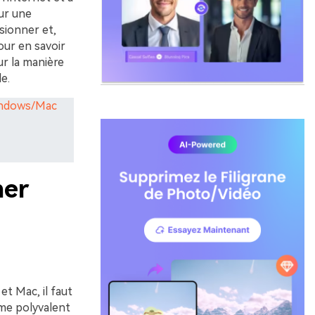
our une
sionner et,
our en savoir
ur la manière
e.
Windows/Mac
ner
t Mac, il faut
me polyvalent