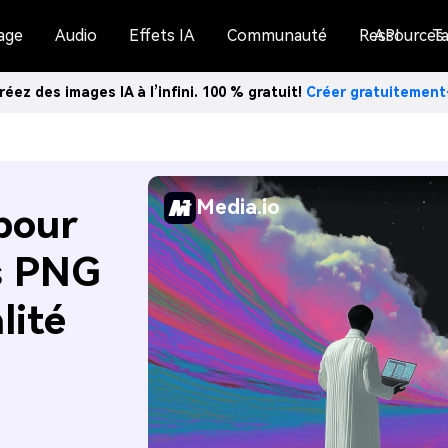
age
Audio
Effets IA
Communauté
Ressources
API
Ta
réez des images IA à l’infini. 100 % gratuit!
Créer gratuitemen
Media.io
pour
s PNG
lité