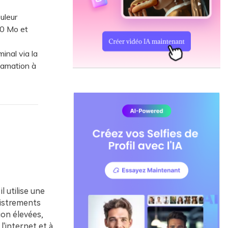
uleur
00 Mo et
nal via la
lamation à
l utilise une
gistrements
ion élevées,
l'internet et à