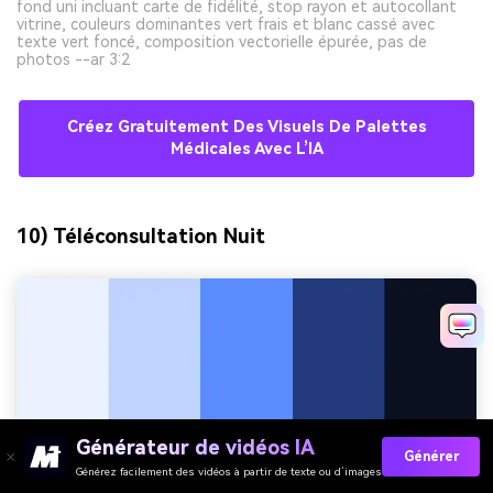
fond uni incluant carte de fidélité, stop rayon et autocollant
vitrine, couleurs dominantes vert frais et blanc cassé avec
texte vert foncé, composition vectorielle épurée, pas de
photos --ar 3:2
Créez Gratuitement Des Visuels De Palettes
Médicales Avec L’IA
10) Téléconsultation Nuit
Générateur de vidéos IA
Générer
Générez facilement des vidéos à partir de texte ou d’images