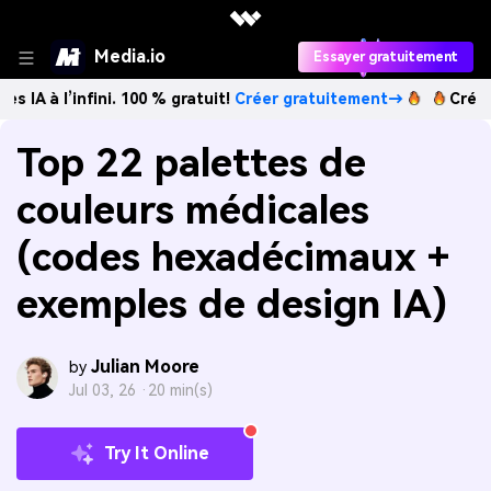
Media.io
Essayer gratuitement
infini. 100 % gratuit!
Créer gratuitement→
Créez des image
Top 22 palettes de
couleurs médicales
(codes hexadécimaux +
exemples de design IA)
Julian Moore
by
Jul 03, 26 ·
20 min(s)
Try It Online