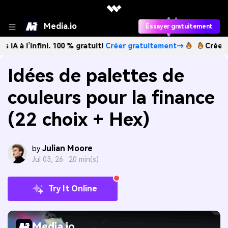
Media.io
Essayer gratuitement
nfini. 100 % gratuit!
Créer gratuitement→
Créez des image
Idées de palettes de
couleurs pour la finance
(22 choix + Hex)
Julian Moore
by
Jul 03, 26 ·
20 min(s)
Try It Online
Media.io