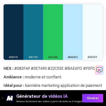
HEX :
#082F49 #0E7490 #22C55E #BAE6FD #F0FDFF
Ambiance :
moderne et confiant
Idéal pour :
bannière marketing application de paiement
Un turquoise vif associé à un vert frais évoque des
Générateur de vidéos IA
Générer
transferts rapides et des confirmations claires. Ces
Générez facilement des vidéos à partir de texte ou d’images
associations de couleurs fonctionnent bien pour les