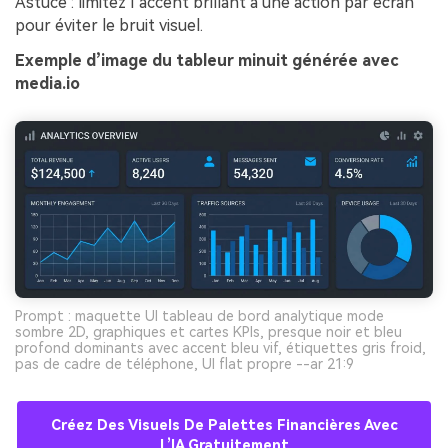
Astuce : limitez l’accent brillant à une action par écran
pour éviter le bruit visuel.
Exemple d’image du tableur minuit générée avec
media.io
Prompt : maquette UI tableau de bord analytique mode
sombre 2D, graphiques et cartes KPIs, presque noir et bleu
profond dominants avec accent bleu vif, étiquettes gris froid,
pas de cadre de téléphone, UI flat propre --ar 21:9
Créez Des Visuels De Palettes Financières Avec
L’IA Gratuitement