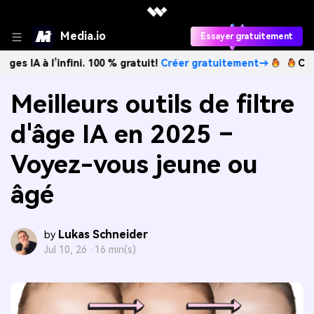
Media.io
Essayer gratuitement
 l’infini. 100 % gratuit!
Créer gratuitement→
Créez des im
Meilleurs outils de filtre
d'âge IA en 2025 –
Voyez-vous jeune ou
âgé
Lukas Schneider
by
Jul 10, 26 ·
16 min(s)