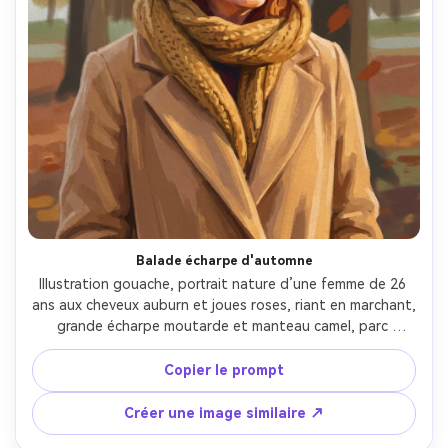
Balade écharpe d'automne
Illustration gouache, portrait nature d’une femme de 26 
ans aux cheveux auburn et joues roses, riant en marchant, 
grande écharpe moutarde et manteau camel, parc 
automnal simplifié en formes d’arbres et feuilles, lumière 
du jour froide avec reflets chauds, pigment mat, coups 
Copier le prompt
opaques épais pour le manteau, lavis fins pour le fond, 
texture du grain de papier, palette automnale vive, 
Créer une image similaire ↗
humeur spontanée et vivante, visage net et expressif, 