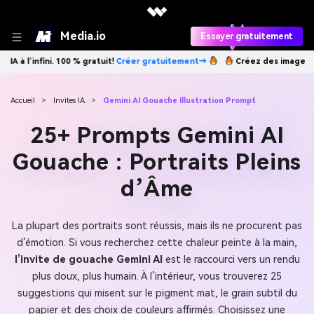
Media.io
Essayer gratuitement
gratuitement→
Créez des images IA à l’infini. 100 % gratuit!
Créer gra
Accueil
>
Invites IA
>
Gemini AI Gouache Illustration Prompt
25+ Prompts Gemini AI
Gouache : Portraits Pleins
d’Âme
La plupart des portraits sont réussis, mais ils ne procurent pas
d’émotion. Si vous recherchez cette chaleur peinte à la main,
l’invite de gouache Gemini AI
est le raccourci vers un rendu
plus doux, plus humain. À l’intérieur, vous trouverez 25
suggestions qui misent sur le pigment mat, le grain subtil du
papier et des choix de couleurs affirmés. Choisissez une