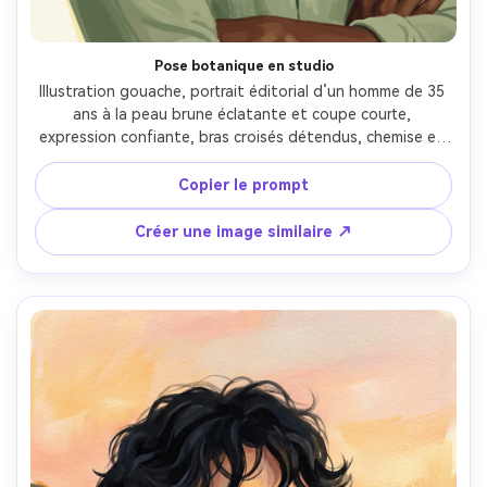
Pose botanique en studio
Illustration gouache, portrait éditorial d’un homme de 35 
ans à la peau brune éclatante et coupe courte, 
expression confiante, bras croisés détendus, chemise en 
lin sauge col ouvert, devant un décor botanique simplifié 
de grandes feuilles de monstera, lumière de studio 
Copier le prompt
diffusée avec léger liseré lumineux, fini gouache mat, 
couches opaques, silhouette nette, grain de papier 
Créer une image similaire ↗
texturé, palette vert et ocre limitée, composition 
moderne style affiche, humeur sereine, structure raffinée 
du visage et ombrages naturels, objectif 85mm, faible 
profondeur de champ --ar 4:5