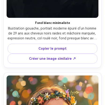
Fond blanc minimaliste
Illustration gouache, portrait moderne épuré d’un homme 
de 29 ans aux cheveux noirs raides et mâchoire marquée, 
expression neutre, col roulé noir, fond presque blanc avec 
ombres gris chaud, lumière studio douce et liseré subtil 
sur les épaules, opacité gouache mate, contours précis, 
Copier le prompt
palette minimale, texture papier délicate, composition 
graphique avec beaucoup d’espace négatif, humeur mode 
Créer une image similaire ↗
calme, objectif 85mm, faible profondeur de champ --ar 
4:5