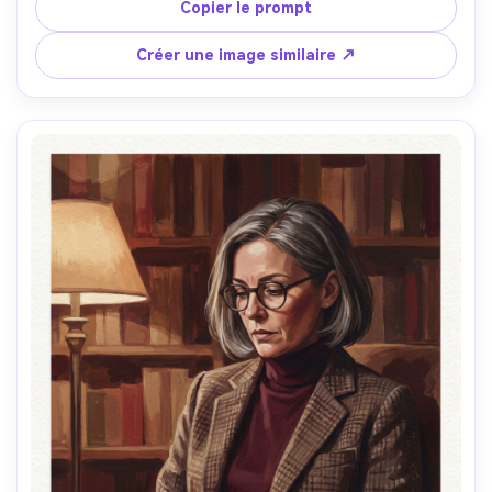
aplats colorés, lumière dorée du coucher de soleil avec 
Copier le prompt
reflets roses, pigment mat et mélanges crémeux, marques 
de pinceau visibles, texture papier aquarelle, harmonie 
Créer une image similaire ↗
colorée légèrement exagérée, atmosphère aérienne, 
maîtrise picturale des contours avec yeux affûtés et joues 
douces, humeur romantique, objectif 85mm, faible 
profondeur de champ --ar 4:5