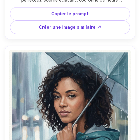
champêtres et veste en jean légère, fond de festival 
abstrait en taches colorées, lumière dorée de fin d’après-
Copier le prompt
midi, pigment mat, traits de pinceau ludiques, fleurs 
opaques superposées, grain de papier visible, palette 
Créer une image similaire ↗
saturée mais équilibrée, ambiance festive, yeux nets et 
joues douces, objectif 85mm, faible profondeur de champ 
--ar 4:5