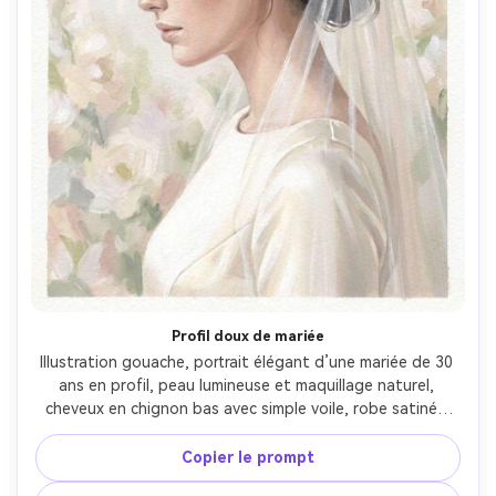
Profil doux de mariée
Illustration gouache, portrait élégant d’une mariée de 30 
ans en profil, peau lumineuse et maquillage naturel, 
cheveux en chignon bas avec simple voile, robe satinée 
ivoire sans détail superflu, fond en lavis floral pâle, lumière 
du matin douce avec reflets nacrés, pigment mat, lavis 
Copier le prompt
délicats superposés, grain de papier visible au fond, cils 