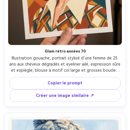
Glam rétro années 70
Illustration gouache, portrait stylisé d’une femme de 25 
ans aux cheveux dégradés et eyeliner ailé, expression sûre 
et espiègle, blouse à motif col large et grosses boucles 
d’oreilles, fond en formes géométriques chaudes, lumière 
studio chaleureuse et diffusée, pigment mat, aplats 
Copier le prompt
colorés opaques, contours graphiques nets, texture 
papier, palette orange brûlé et bleu canard, humeur 
Créer une image similaire ↗
nostalgique et glamour, objectif 85mm, faible profondeur 
de champ --ar 4:5