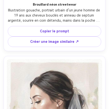
Brouillard néon streetwear
Illustration gouache, portrait urbain d’un jeune homme de 
19 ans aux cheveux bouclés et anneau de septum 
argenté, sourire en coin détendu, mains dans la poche du 
sweat, sweat surdimensionné charbon avec patch 
graphique, nuit urbaine floue suggérée par formes néon 
Copier le prompt
douces, lueur bleue et magenta avec bords diffus, 
opacité gouache mate, grain de papier texturé, aplats 
Créer une image similaire ↗
colorés audacieux à transitions adoucies, contraste élevé 
sur les plans du visage, humeur moderne et énergique, 
silhouette propre et reflets stylisés, objectif 85mm, faible 
profondeur de champ --ar 4:5