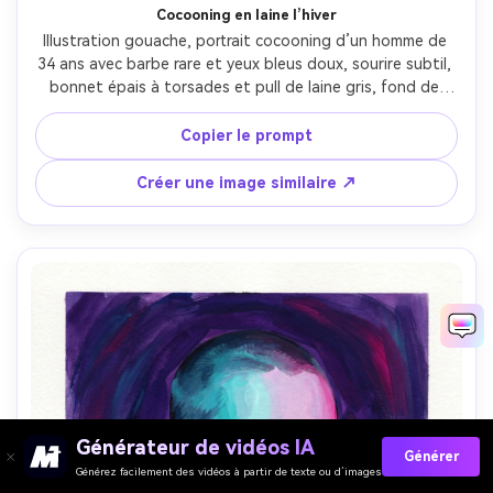
Cocooning en laine l’hiver
Illustration gouache, portrait cocooning d’un homme de 
34 ans avec barbe rare et yeux bleus doux, sourire subtil, 
bonnet épais à torsades et pull de laine gris, fond de 
neige suggéré par lavis pâles et pins stylisés, lumière 
ambiante froide et reflets chauds sur les joues, opacité 
Copier le prompt
gouache mate, pinceaux texturés, grain de papier visible, 
bleus froids et tons de peau chauds, humeur 
Créer une image similaire ↗
réconfortante et paisible, objectif 85mm, faible 
profondeur de champ --ar 4:5
Générateur de vidéos IA
Générer
Générez facilement des vidéos à partir de texte ou d’images