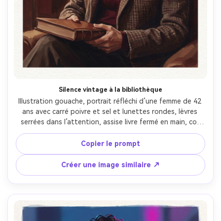
Silence vintage à la bibliothèque
Illustration gouache, portrait réfléchi d’une femme de 42 
ans avec carré poivre et sel et lunettes rondes, lèvres 
serrées dans l’attention, assise livre fermé en main, col 
roulé bordeaux et veste tweed, décor de bibliothèque 
vintage réduit à des rayonnages chaleureux et rectangles 
Copier le prompt
doux, lumière de lampe tungstène et ombres profondes 
réconfortantes, couches gouache mates, pinceau 
Créer une image similaire ↗
contrôlé, grain de papier subtil, bruns riches et rouges 
vin, composition intime centrée sur le visage, ambiance 
intellectuelle calme, objectif 85mm, faible profondeur de 
champ --ar 4:5