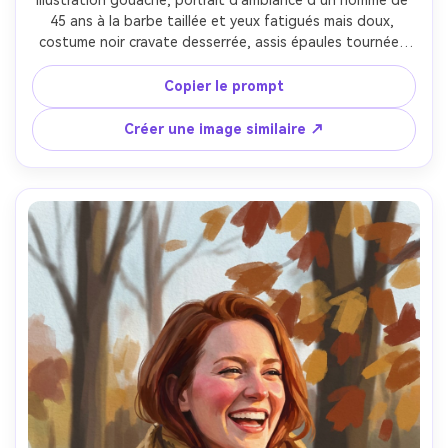
45 ans à la barbe taillée et yeux fatigués mais doux, 
costume noir cravate desserrée, assis épaules tournées 
vers l’avant, décor de club jazz enfumé suggéré par 
formes indigo et ambre, un seul projecteur créant un fort 
Copier le prompt
clair-obscur, couches gouache mates et traces de 
pinceau visibles, contours doux dans la fumée, reflets 
Créer une image similaire ↗
nets sur les pommettes, humeur cinématographique 
mélancolique --ar 4:5