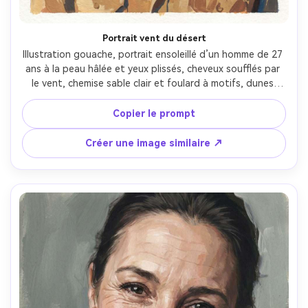
Portrait vent du désert
Illustration gouache, portrait ensoleillé d’un homme de 27 
ans à la peau hâlée et yeux plissés, cheveux soufflés par 
le vent, chemise sable clair et foulard à motifs, dunes 
suggérées par larges dégradés chauds, soleil fort créant 
de nets ombrages, pigment mat, aplats opaques 
Copier le prompt
audacieux, texture sèche du pinceau, grain de papier, 
ocres chauds et touches de cobalt, ambiance aventurière 
Créer une image similaire ↗
et résiliente, visage aux plans affirmés, objectif 85mm, 
faible profondeur de champ --ar 4:5