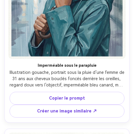
Imperméable sous le parapluie
Illustration gouache, portrait sous la pluie d’une femme de 
31 ans aux cheveux bouclés foncés derrière les oreilles, 
regard doux vers l’objectif, imperméable bleu canard, main 
tenant la poignée de parapluie vers le menton, ville 
pluvieuse suggérée par lavis verticaux et reflets doux, 
Copier le prompt
lumière grise froide, couches gouache mates, coups 
texturés mouillé-sur-sec, grain de papier renforcé, 
Créer une image similaire ↗
palette froide à contraste de peau chaude, humeur 
introspective et calme, objectif 85mm, faible profondeur 
de champ --ar 4:5