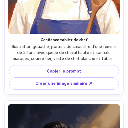
Créez des images IA
à l’infini. 100 %
gratuit!
Créer Gratuitement →
Confiance tablier de chef
Illustration gouache, portrait de caractère d’une femme 
de 33 ans avec queue de cheval haute et sourcils 
marqués, sourire fier, veste de chef blanche et tablier 
indigo, cuillère en bois à l’épaule, cuisine stylisée en 
carreaux chauds et ustensiles simples, lumière zénithale 
Copier le prompt
vive avec ombre douce sous le menton, couches opaques 
de gouache, fini mat, papier texturé, tons neutres 
Créer une image similaire ↗
chauds avec touche de cobalt, humeur amicale et 
énergique, objectif 85mm, faible profondeur de champ --
ar 4:5