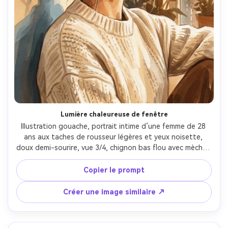
Lumière chaleureuse de fenêtre
Illustration gouache, portrait intime d’une femme de 28 
ans aux taches de rousseur légères et yeux noisette, 
doux demi-sourire, vue 3/4, chignon bas flou avec mèches 
rebelles, pull en maille crème et petites créoles dorées, 
assise près d’une fenêtre d’appartement sous la pluie 
Copier le prompt
avec formes de fond minimales, lumière de fenêtre chaude 
et ombres froides réfléchies, pigment mat, lavis opaques 
Créer une image similaire ↗
superposés, coups de pinceau visibles, grain de papier 
aquarelle subtil, contours adoucis autour des cheveux, 
bords nets sur les yeux et lèvres, palette harmonieuse 