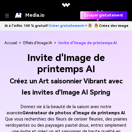
Media.io
Essayer gratuitement
ni. 100 % gratuit!
Créer gratuitement→
Créez des images IA à l’infini. 
Accueil
>
Effets d'Image IA
>
Invite d'Image de printemps AI
Invite d'Image de
printemps AI
Créez un Art saisonnier Vibrant avec
les invites d'Image AI Spring
Donnez vie à la beauté de la saison avec notre
avancée
Générateur de photos d'image de printemps AI
.
Que vous recherchiez des fleurs de cerisier fleuries, des prairies
verdoyantes ou des paysages pastel doux, entrez simplement
une invite et créez un art saisonnier de haute qualité en