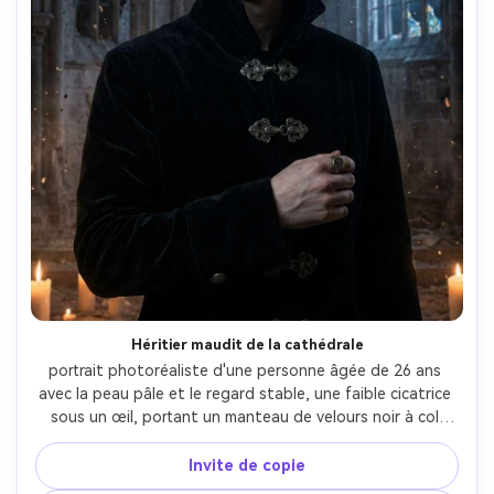
Héritier maudit de la cathédrale
portrait photoréaliste d'une personne âgée de 26 ans 
avec la peau pâle et le regard stable, une faible cicatrice 
sous un œil, portant un manteau de velours noir à col 
haut avec des fermoirs en argent terné et une bague de 
sceau, debout à l'intérieur d'une cathédrale gothique en 
Invite de copie
ruine avec des vitraux fissurés et des cendres dérivantes, 