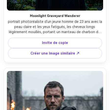
Moonlight Graveyard Wanderer
portrait photoréaliste d'un jeune homme de 23 ans avec la 
peau claire et les yeux fatigués, les cheveux longs 
légèrement mouillés, portant un manteau de charbon de 
bois et un col en dentelle, marchant à travers un vieux 
cimetière avec des pierres tordues et du lièvre rampant, 
Invite de copie
clair de lune froid avec brouillard subtil et lumière de jante 
douce, Sony A7R V, 50mm f/1.4, angle franc à moitié du 
Créer une Image similaire ↗
corps, composition hors centre, humeur mélancolique et 
calme de peur, texture de peau réaliste, ombres 
naturelles, grain filmique, mise au point nette-AR 4:5