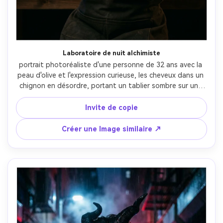
Laboratoire de nuit alchimiste
portrait photoréaliste d'une personne de 32 ans avec la 
peau d'olive et l'expression curieuse, les cheveux dans un 
chignon en désordre, portant un tablier sombre sur une 
chemise à col haut, des lunettes de laiton reposant sur le 
front, à l'intérieur d'un atelier d'alchimie aux chandelles 
Invite de copie
avec des flacons en verre et des élixirs brillants, des 
lumières pratiques chaudes avec un accent de lueur bleue 
Créer une Image similaire ↗
et une remplissage douce, Fujifilm GFX 100S, 80mm f/1.7, 
portrait à moitié de corps, les mains tenant un flacon 
fumant, humeur focalisée mystérieuse, texture de peau 
réaliste, mise au point nette, clarté cinématographique-
AR 4:5