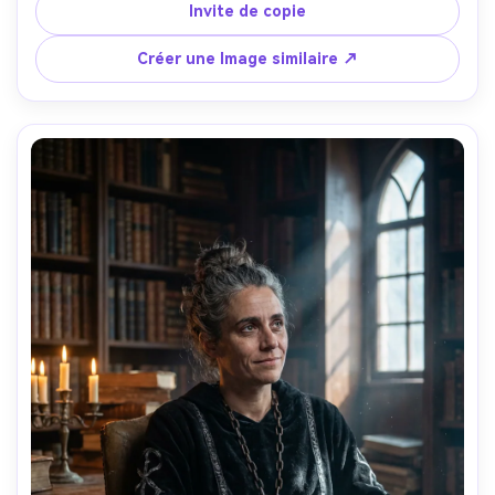
épineuse avec des roses noires et des pétales dispersés, 
Invite de copie
un ciel nuageux en forme de softbox plus un rebord subtil 
à la lumière de la torche, Nikon D850, 85mm f/1.8, cadre 
Créer une Image similaire ↗
poitrine, posture forte, humeur de résolution sombre, 
rayures métalliques réalistes, pores de la peau, contraste 
cinématographique, ultra détaillé-AR 4:5