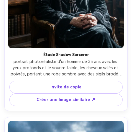
Étude Shadow Sorcerer
portrait photoréaliste d'un homme de 35 ans avec les 
yeux profonds et le sourire faible, les cheveux salés et 
poivrés, portant une robe sombre avec des sigils brodés 
et une chaîne de clés, à l'intérieur d'une bibliothèque de 
livres imposants et de poussières flottantes, une seule 
Invite de copie
fenêtre lumineuse avec des motifs d'ombres dramatiques 
et une bougie chaude remplissage, Sony A7IV, 85mm f/1.4, 
Créer une Image similaire ↗
portrait 3/4 assis, mains serrées, humeur sinistre 
contemplative, texture de peau réaliste, mise au point 
nette, équilibre cinématographique chaud-frais-AR 4:5