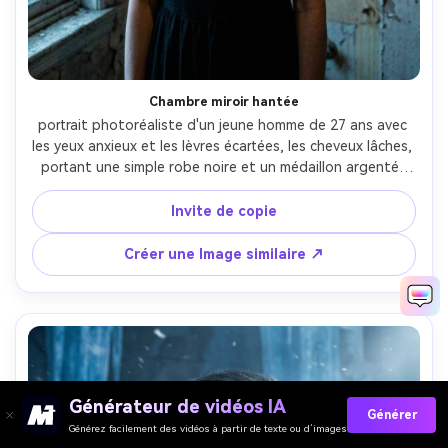
Chambre miroir hantée
portrait photoréaliste d'un jeune homme de 27 ans avec 
les yeux anxieux et les lèvres écartées, les cheveux lâches, 
portant une simple robe noire et un médaillon argenté, 
dans une pièce décadente remplie de miroirs fissurés 
reflétant des silhouettes déformées, une seule lumière 
Invite de copie
pratique au-dessus de la tête avec clignotement et 
remplissage froid de la fenêtre, Sony A7R V, 35mm f/1.8, 
Créer une Image similaire ↗
portrait demi-corps, composition hors centre avec des 
réflexions en miroir, humeur tendue et étrange, texture 
de peau réaliste, ombres profondes, qualité 
cinématographique, haut détail- -ar 4:5
Générateur de vidéos IA
Générer
Générez facilement des vidéos à partir de texte ou d’images