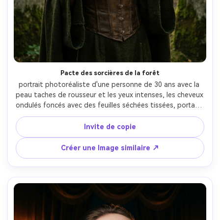
Pacte des sorcières de la forêt
portrait photoréaliste d'une personne de 30 ans avec la 
peau taches de rousseur et les yeux intenses, les cheveux 
ondulés foncés avec des feuilles séchées tissées, portant 
un manteau vert mousse en couches, un corset en cuir et 
des talismans en os, dans un ancien cercle de forêt 
Invite de copie
brumeuse avec des pierres debout et de faibles runes, 
une douce diffusion de brouillard avec un fort 
Créer une Image similaire ↗
rétroéclairage à travers les arbres et un subtil rebond 
vert, Canon EOS R5, 50mm f/1.2, cadre à demi-corps, 
composition centrée, mains levées comme si elles 
chuchotaient un sort, humeur calme étrange, texture de 
peau réaliste, ombres naturelles, haute résolution, 
contraste cinématographique-AR 4:5