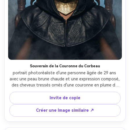
Créez des images IA
à l’infini. 100 %
gratuit!
Créer Gratuitement →
Souverain de la Couronne du Corbeau
portrait photoréaliste d'une personne âgée de 29 ans 
avec une peau brune chaude et une expression composé, 
des cheveux tressés ornés d'une couronne en plume de 
corbeau, portant un manteau en cuir noir et un collier 
orné de gorge en or, posé sur un trône sombre avec des 
Invite de copie
motifs de corbeau sculptés et de la brume 
tourbillonnante, lumière clé de projecteur avec un déclin 
Créer une Image similaire ↗
doux et un rétroéclairage bleu faible, Canon EOS R3, 
85mm f/1.4, composition symétrique centrée, humeur 
sinistre royale, pores de peau réalistes, lumières nettes, 