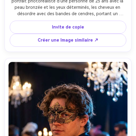
portrait photoréaliste d'une personne de 25 ans avec la 
peau bronzée et les yeux déterminés, les cheveux en 
désordre avec des bandes de cendres, portant un 
manteau rouge brûlé et un pendentif à l'échelle de 
dragon, dans une grotte volcanique avec des veines de 
Invite de copie
magma brillantes et de la fumée, sous-éclairage orange 
de la lave avec une lumière fraîche au-dessus de la tête, 
Créer une Image similaire ↗
Sony A7S III, 50mm f/1.4, portrait poitrine, pendentif 
serrant les mains, humeur intense fervente, brume de 
chaleur réaliste, ombres naturelles, qualité chaude 
cinématographique, mise au point nette-AR 4:5