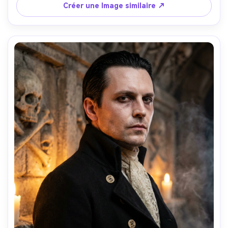
remplissage frontal doux et une brume volumétrique, 
Créer une Image similaire ↗
Sony A1, 85mm f/1.4, portrait rapproché, centré, humeur 
trance-like, pores de peau réalistes, yeux nets, palette 
rouge-noir cinématographique, haute résolution-AR 4:5