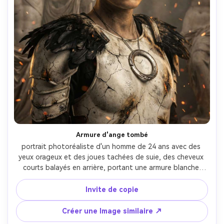
Armure d'ange tombé
portrait photoréaliste d'un homme de 24 ans avec des 
yeux orageux et des joues tachées de suie, des cheveux 
courts balayés en arrière, portant une armure blanche 
fissurée avec des pauldrons de plumes noircies et un 
pendentif halo cassé, sur un champ de bataille de 
Invite de copie
statues en marbre ruinées et de braises dérivantes, 
lumière directionnelle dure d'en haut avec des rayons 
Créer une Image similaire ↗
volumétriques fumés, Sony A1, 70-200mm à 100mm f/2.8, 