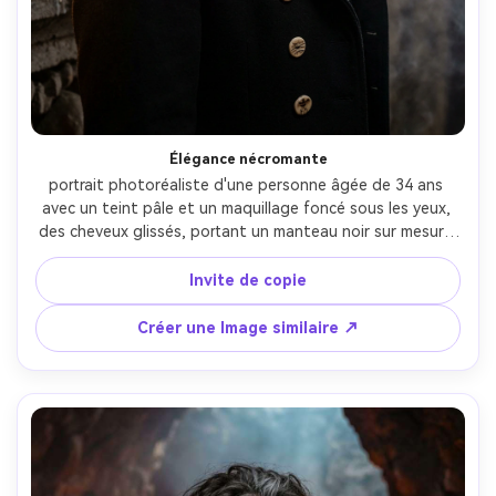
Élégance nécromante
portrait photoréaliste d'une personne âgée de 34 ans 
avec un teint pâle et un maquillage foncé sous les yeux, 
des cheveux glissés, portant un manteau noir sur mesure 
avec des boutons en os et un cravat en dentelle, dans un 
couloir de crypte avec des reliefs de crâne et une fine 
Invite de copie
fumée de bougie, une lumière clé sévère du côté avec un 
décrochage d'ombre profonde et des accents de bougie 
Créer une Image similaire ↗
chauds, Nikon Z8, 105 mm f/2, cadre 3/4 serré, humeur 
calme et troublante, texture de peau réaliste, ultra 
détaillé, contraste cinématographique-AR 4:5