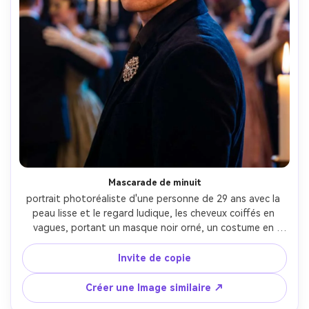
Mascarade de minuit
portrait photoréaliste d'une personne de 29 ans avec la 
peau lisse et le regard ludique, les cheveux coiffés en 
vagues, portant un masque noir orné, un costume en 
velours et une broche bijoux, dans une salle de bal 
masquée aux chandelles avec des danseurs et des lustres 
Invite de copie
flous, une lumière chaude de clé de bougie avec des 
rebords frais et des reflets bokeh, Canon EOS R6 Mark II, 
Créer une Image similaire ↗
85mm f/1.2, portrait de gros plan, un léger angle au-