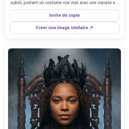
subtil, portant un costume noir mat avec une cravate en 
satin rouge et un petit coiffure en corne d'obsidien, 
debout dans une ruelle trempée de pluie avec des reflets 
Invite de copie
de néon et de la fumée dérivante, rétroéclairage à haut 
contraste avec une jante de néon rouge et un 
Créer une Image similaire ↗
remplissage de rue frais, Leica SL2, 90 mm f/2, 
encadrement serré tête et épaules, humeur de 
confrontation intense, pluie réaliste sur la peau, ombres 
naturelles, qualité cinématographique néon noir, ultra-
détaillé-AR 4:5