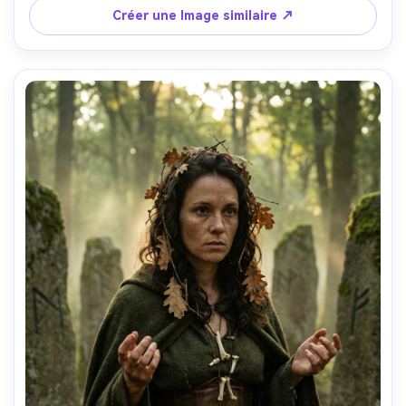
un éclairage clair-clair discret avec un clignotement de 
Créer une Image similaire ↗
bougie et une lumière froide du bord de lune, Sony A7IV, 
85mm f/1.4, profondeur de champ peu profonde, cadre 
serré 3/4, angle léger bas, humeur solennelle et hantée, 
pores de peau naturels, ombres réalistes, qualité teal et 
ambre cinématographique, ultra-détaillé, mise au point 
nette-AR 4:5