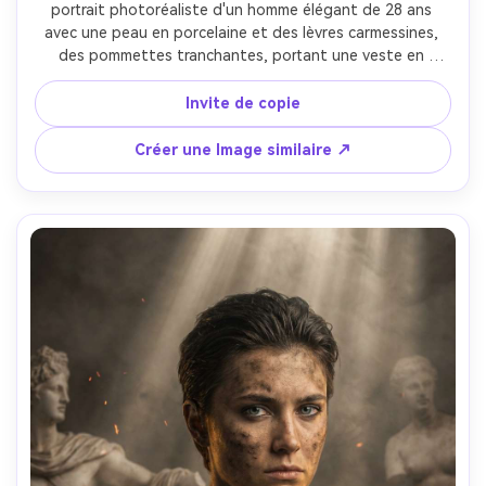
portrait photoréaliste d'un homme élégant de 28 ans 
avec une peau en porcelaine et des lèvres carmessines, 
des pommettes tranchantes, portant une veste en 
brocade carmessin, une chemise en soie noire et des 
boucles d'oreilles en grenat antique, situé dans une salle 
Invite de copie
aristocratique sombre avec des rideaux lourds et des 
chandelabres, lumière dramatique de bord et lumière 
Créer une Image similaire ↗
chaude des bougies avec des ombres profondes, Nikon 
Z7 II, 85mm f/1.8, portrait de gros plan, légère inclinaison, 
expression prédatrice confiante, réalisme éditorial, détail 
de peau fine, yeux nets, classement des couleurs 
cinématographiques, ultra nette-AR 4:5