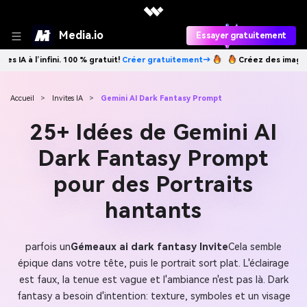
Media.io
Essayer gratuitement
éer gratuitement→
Créez des images IA à l’infini. 100 % gratuit!
Crée
Accueil
>
Invites IA
>
Gemini AI Dark Fantasy Prompt
25+ Idées de Gemini AI
Dark Fantasy Prompt
pour des Portraits
hantants
parfois un
Gémeaux ai dark fantasy Invite
Cela semble
épique dans votre tête, puis le portrait sort plat. L'éclairage
est faux, la tenue est vague et l'ambiance n'est pas là. Dark
fantasy a besoin d'intention: texture, symboles et un visage