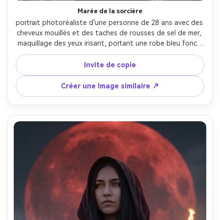
Marée de la sorcière
portrait photoréaliste d'une personne de 28 ans avec des 
cheveux mouillés et des taches de rousses de sel de mer, 
maquillage des yeux irisant, portant une robe bleu foncé 
avec des bijoux en coquillage et des broderies en forme 
de varech, debout sur des rochers dentelés avec des 
Invite de copie
vagues et des nuages de tempête, éclairage de tempête 
humoreux avec un remplissage frais et une lumière de 
Créer une Image similaire ↗
jante argentée, Canon EOS R5, 70mm f/2, cadre demi-
corps, pose soufflée par le vent, ambiance séduisante 
dangereuse, gouttelettes d'eau réalistes, ombres 
naturelles, qualité bleu cinématographique, ultra nette- -
ar 4:5