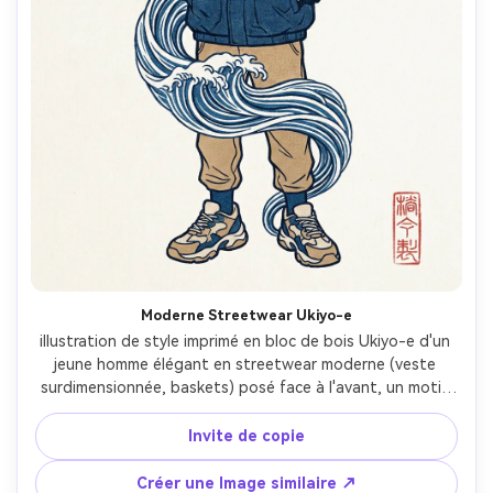
Moderne Streetwear Ukiyo-e
illustration de style imprimé en bloc de bois Ukiyo-e d'un 
jeune homme élégant en streetwear moderne (veste 
surdimensionnée, baskets) posé face à l'avant, un motif 
d'onde inspiré par Hokusai s'enroulant autour de lui 
comme un tissu coulant, contours d'encre nets, bleu 
Invite de copie
prussien limité et palette de bronzage chaud, texture en 
bloc de bois en demi-ton, énergie d'affiche graphique, 
Créer une Image similaire ↗