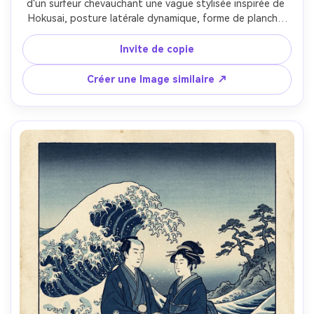
d'un surfeur chevauchant une vague stylisée inspirée de 
Hokusai, posture latérale dynamique, forme de planche 
simplifiée, griffes en mousse se bouclant comme des 
doigts, contours audacieux, dégradés bleus prussiens 
Invite de copie
avec ombrage bokashi, accents beige sableux, mise en 
page d'affiche japonaise rétro, tampon rouge, 
Créer une Image similaire ↗
mouvement exhilarant, objectif 85mm, profondeur de 
champ peu profonde, éclairage cinématographique doux-
AR 4:5