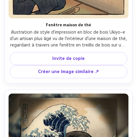
Fenêtre maison de thé
illustration de style d'impression en bloc de bois Ukiyo-e 
d'un artisan plus âgé vu de l'intérieur d'une maison de thé, 
regardant à travers une fenêtre en treillis de bois sur une 
vague lointaine inspirée par Hokusai, tons beige intérieurs 
chauds, lignée forte, océan bleu prussien à l'extérieur, 
Invite de copie
brume bokashi, nostalgie douce, sensation 
d'enregistrement en bloc de bois visible, composition 
Créer une Image similaire ↗
élégante, objectif 85 mm, profondeur de champ peu 
profonde, éclairage cinématographique doux- -ar 4:5