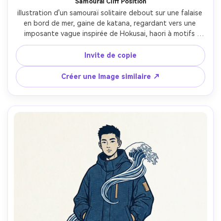
Samouraï Cliff Position
illustration d'un samouraï solitaire debout sur une falaise 
en bord de mer, gaine de katana, regardant vers une 
imposante vague inspirée de Hokusai, haori à motifs 
flottant, contours audacieux et blocs de couleurs plates, 
mer bleue prussienne, ciel aube pâle pêche avec dégradés 
Invite de copie
bokashi, spray brumeux, panneau de titre cartouche 
traditionnelle, humeur résolue, objectif 85mm, profondeur 
Créer une Image similaire ↗
de champ peu profonde, éclairage cinématographique 
doux-AR 4:5