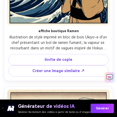
affiche boutique Ramen
illustration de style imprimé en bloc de bois Ukiyo-e d'un 
chef présentant un bol de ramen fumant, la vapeur se 
recourbant dans un motif de vagues inspiré de Hokusai 
derrière lui, des contours audacieux et propres, une 
palette limitée de bleu prussien et de bronz chaud, des 
Invite de copie
formes plates, des grains de papier washi, un espace vide 
pour le texte du menu, une composition d'affiche 
Créer une Image similaire ↗
commerciale nette, un éclairage cinématographique doux- 
-ar 4:5
Générateur de vidéos IA
Générer
Générez facilement des vidéos à partir de texte ou d’images