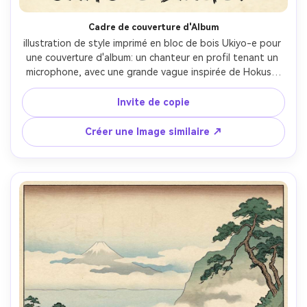
Cadre de couverture d'Album
illustration de style imprimé en bloc de bois Ukiyo-e pour 
une couverture d'album: un chanteur en profil tenant un 
microphone, avec une grande vague inspirée de Hokusai 
se recourbant dans des bordures décoratives, lignes 
audacieuses, dégradés bleus prussiens, fond crème 
Invite de copie
minimal, zone de titre vide dans une cartouche, texture 
papier, design graphique moderne-meets-edo, objectif 
Créer une Image similaire ↗
85mm, profondeur de champ peu profonde, éclairage 
cinématographique doux-AR 4:5