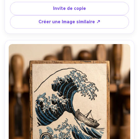
tourbillonnant dans une forme d'onde inspirée par 
Hokusai, contours noirs audacieux, accents bleu prussien 
Invite de copie
et vermilion, col à motif, texture de grain de papier, 
humeur théâtrale, style d'impression classique Edo, 
Créer une Image similaire ↗
objectif 85 mm, profondeur de champ peu profonde-AR 
4:5