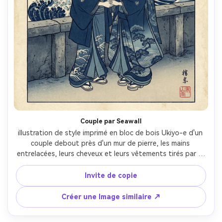
Créez des images IA
à l’infini. 100 %
gratuit!
Créer Gratuitement →
Couple par Seawall
illustration de style imprimé en bloc de bois Ukiyo-e d'un 
couple debout près d'un mur de pierre, les mains 
entrelacées, leurs cheveux et leurs vêtements tirés par le 
vent de l'océan, une vague inspirée par Hokusai s'élève 
derrière eux, visages calmes, contours sumi nets, palette 
Invite de copie
indigo, ciel bokashi, texture de papier subtile, intensité 
calme romantique, objectif 85mm, profondeur de champ 
Créer une Image similaire ↗
peu profonde, éclairage cinématographique doux- -ar 4:5