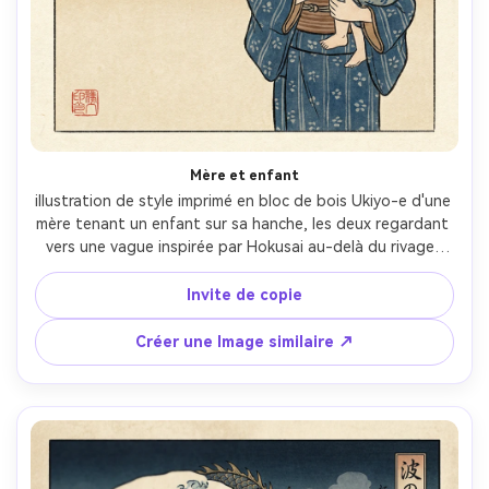
Mère et enfant
illustration de style imprimé en bloc de bois Ukiyo-e d'une 
mère tenant un enfant sur sa hanche, les deux regardant 
vers une vague inspirée par Hokusai au-delà du rivage, 
vêtements à motifs simples, expressions faciales douces, 
contours d'encre forts, mousse bleue prussienne avec des 
Invite de copie
formes de griffes stylisées, base en papier crème, sceau 
rouge, humeur protectrice tendre, objectif 85mm, 
Créer une Image similaire ↗
profondeur de champ peu profonde, éclairage 
cinématographique doux-AR 4:5