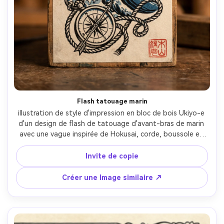
Flash tatouage marin
illustration de style d'impression en bloc de bois Ukiyo-e 
d'un design de flash de tatouage d'avant-bras de marin 
avec une vague inspirée de Hokusai, corde, boussole et 
petit bateau, contours épais et propres, bleu et noir 
prussiens limités, ombrage plat, texture en bloc de bois 
Invite de copie
intentionnel, clarté graphique à haut contraste, petit 
sceau rouge, conçu comme une plaque propre prête à 
Créer une Image similaire ↗
pochoir, objectif 85 mm, profondeur de champ peu 
profonde, éclairage cinématographique doux-AR 4:5