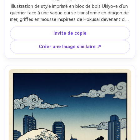
illustration de style imprimé en bloc de bois Ukiyo-e d'un 
guerrier face à une vague qui se transforme en dragon de 
mer, griffes en mousse inspirées de Hokusai devenant des 
écailles, pose dramatique, contours sumi audacieux, bleu 
prussien profond avec des décolorations bokashi, reflets 
Invite de copie
beige-or, atmosphère mythique intense, cartouche de 
titre traditionnelle et sceau rouge, objectif 85mm, 
Créer une Image similaire ↗
profondeur de champ peu profonde-AR 4:5