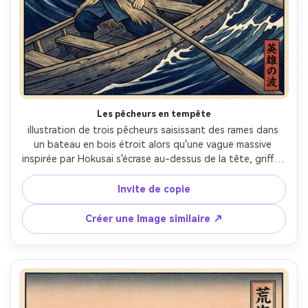
Les pêcheurs en tempête
illustration de trois pêcheurs saisissant des rames dans 
un bateau en bois étroit alors qu'une vague massive 
inspirée par Hokusai s'écrase au-dessus de la tête, griffes 
en mousse dramatiques, manteaux fouettés par le vent, 
Mont Fuji minuscule à l'horizon, lignes clés noires fortes, 
Invite de copie
indigo en couches et ultramarine, ombrage d'eau bokashi, 
texture d'impression en grains de bois visible, tension 
Créer une Image similaire ↗
héroïque, objectif 85 mm, profondeur de champ peu 
profonde, éclairage cinématographique doux-AR 4:5