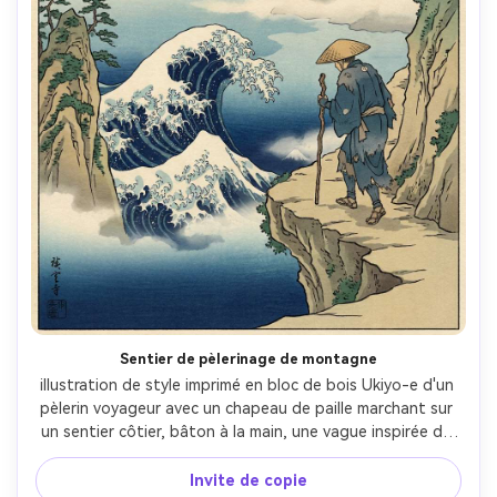
Sentier de pèlerinage de montagne
illustration de style imprimé en bloc de bois Ukiyo-e d'un 
pèlerin voyageur avec un chapeau de paille marchant sur 
un sentier côtier, bâton à la main, une vague inspirée de 
Hokusai visible entre les falaises, le mont Fuji faible au 
loin, contours nets, mer bleue prussienne, brume bokashi, 
Invite de copie