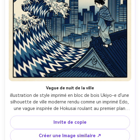
Vague de nuit de la ville
illustration de style imprimé en bloc de bois Ukiyo-e d'une 
silhouette de ville moderne rendu comme un imprimé Edo, 
une vague inspirée de Hokusai roulant au premier plan 
comme un rideau à motifs, une jeune femme sur un toit 
regardant vers le bas, contours forts, palette indigo, ciel 
Invite de copie
nocturne bokashi, nuages stylisés, graphique et 
humoreux, objectif 85mm, profondeur de champ peu 
Créer une Image similaire ↗