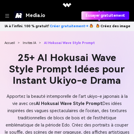
Media.io
Essayer gratuitement
atuitement→
Créez des images IA à l’infini. 100 % gratuit!
Créer grat
Accueil
>
Invites IA
>
AI Hokusai Wave Style Prompt
25+ AI Hokusai Wave
Style Prompt Idées pour
Instant Ukiyo-e Drama
Apportez la beauté intemporelle de l'art ukiyo-e japonais à la
vie avec ces
AI Hokusai Wave Style Prompt
Des idées
inspirées des vagues spectaculaires de l'océan, des textures
traditionnelles de blocs de bois et de l'esthétique
emblématique de la période Edo. Créez des portraits à couper
le souffle, des scènes de mer orageuse, des affiches artistiques