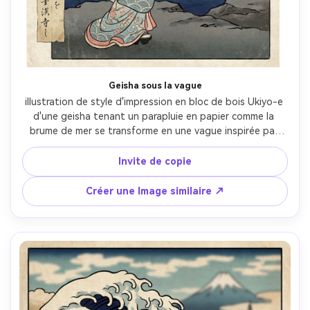
Geisha sous la vague
illustration de style d'impression en bloc de bois Ukiyo-e 
d'une geisha tenant un parapluie en papier comme la 
brume de mer se transforme en une vague inspirée par 
Hokusai au-dessus d'elle, motifs de kimono délicats, pose 
de profil élégante, lignée noire précise, spray bleu 
Invite de copie
prussien, ciel crépusculaire bokashi, grain de papier washi, 
petite bande de poème de calligraphie, gracieuse et 
Créer une Image similaire ↗
cinématographique, objectif 85mm, profondeur de champ 
peu profonde- -ar 4:5