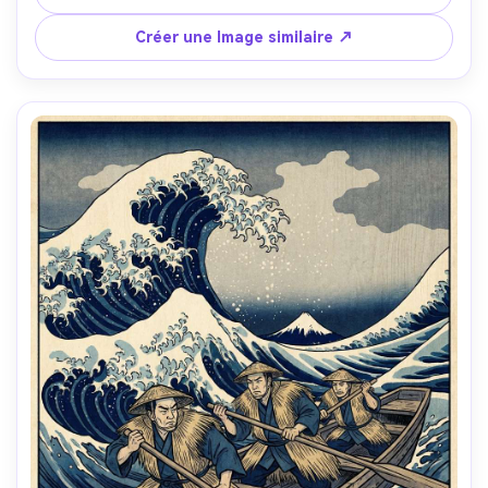
dégradé bokashi, micas subtiles étincellées, texture de 
papier washi, petit tampon rouge, humeur sereine mais 
Créer une Image similaire ↗
puissante, composition chef-d'œuvre, objectif 85mm, 
profondeur de champ peu profonde-AR 4:5