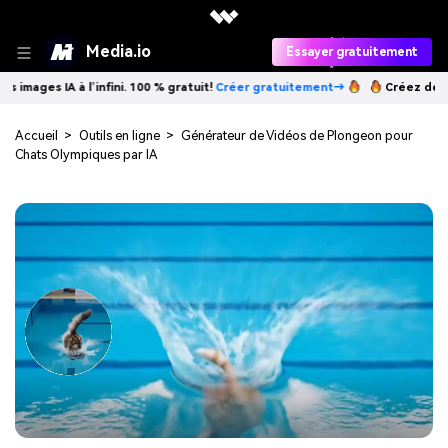
Media.io
Essayer gratuitement
 à l’infini. 100 % gratuit!
Créer gratuitement→
Créez des images IA à 
Accueil
>
Outils en ligne
>
Générateur de Vidéos de Plongeon pour
Chats Olympiques par IA