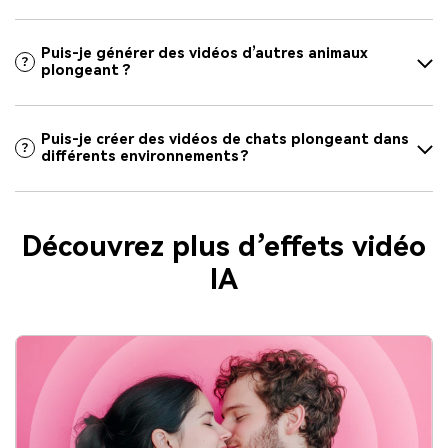
Puis-je générer des vidéos d’autres animaux
plongeant ?
Puis-je créer des vidéos de chats plongeant dans
différents environnements ?
Découvrez plus d’effets vidéo
IA