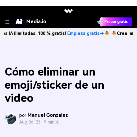
、
Media.io
Probar gratis
itadas. 100 % gratis!
Empieza gratis→
Crea imágenes IA il
Cómo eliminar un
emoji/sticker de un
video
Manuel Gonzalez
por
Aug 06, 26 ·
9 min(s)