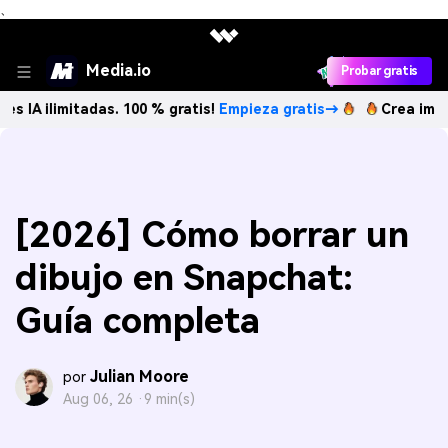
、
Media.io
Probar gratis
itadas. 100 % gratis!
Empieza gratis→
Crea imágenes IA il
[2026] Cómo borrar un
dibujo en Snapchat:
Guía completa
Julian Moore
por
Aug 06, 26 ·
9 min(s)