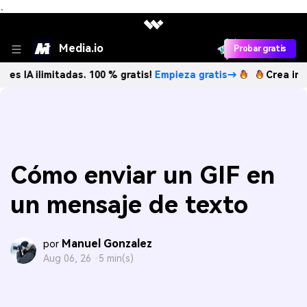
、
Media.io
Probar gratis
itadas. 100 % gratis!
Empieza gratis→
Crea imágenes IA il
Cómo enviar un GIF en
un mensaje de texto
Manuel Gonzalez
por
Aug 06, 26 ·
5 min(s)