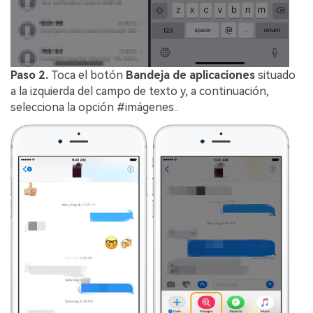
Paso 2.
Toca el botón
Bandeja de aplicaciones
situado
a la izquierda del campo de texto y, a continuación,
selecciona la opción #imágenes.󠀲󠀡󠀥󠀦󠀡󠀨󠀧󠀧󠀣󠀳.