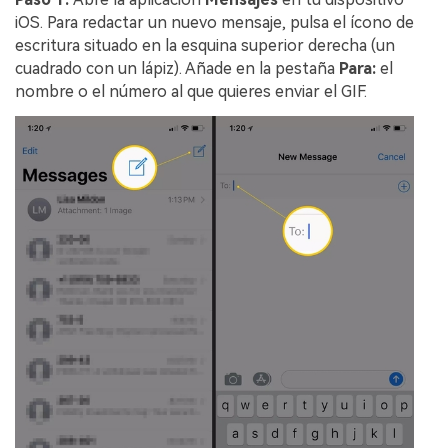
iOS.󠀲󠀡󠀥󠀦󠀡󠀨󠀧󠀦󠀨󠀳󠀰 Para redactar un nuevo mensaje, pulsa el ícono de
escritura situado en la esquina superior derecha (un
cuadrado con un lápiz). Añade en la pestaña
Para:
el
nombre o el número al que quieres enviar el GIF.