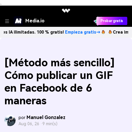
、
Media.io
Probar gratis
imitadas. 100 % gratis!
Empieza gratis→
Crea imágenes IA 
[Método más sencillo]
Cómo publicar un GIF
en Facebook de 6
maneras
Manuel Gonzalez
por
Aug 06, 26 ·
9 min(s)