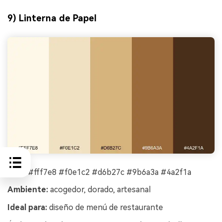
9) Linterna de Papel
HEX:
#fff7e8 #f0e1c2 #d6b27c #9b6a3a #4a2f1a
Ambiente:
acogedor, dorado, artesanal
Ideal para:
diseño de menú de restaurante