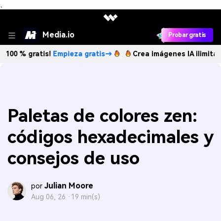
、
Media.io
Probar gratis
ratis!
Empieza gratis→
Crea imágenes IA ilimitadas. 100 
Paletas de colores zen:
códigos hexadecimales y
consejos de uso
Julian Moore
por
Aug 06, 26 ·
19 min(s)