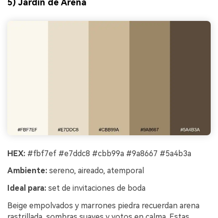
5) Jardín de Arena
HEX:
#fbf7ef #e7ddc8 #cbb99a #9a8667 #5a4b3a
Ambiente:
sereno, aireado, atemporal
Ideal para:
set de invitaciones de boda
Beige empolvados y marrones piedra recuerdan arena
rastrillada, sombras suaves y votos en calma. Estas