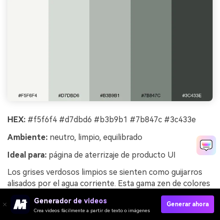
HEX:
#f5f6f4 #d7dbd6 #b3b9b1 #7b847c #3c433e
Ambiente:
neutro, limpio, equilibrado
Ideal para:
página de aterrizaje de producto UI
Los grises verdosos limpios se sienten como guijarros
alisados por el agua corriente. Esta gama zen de colores
es confiable para páginas de aterrizaje que necesitan un
Generador de videos
Generar ahora
fondo moderno y tranquilo para la fotografía de
Crea videos fácilmente a partir de texto o imágenes
productos. Combina el tono más claro como lienzo de la