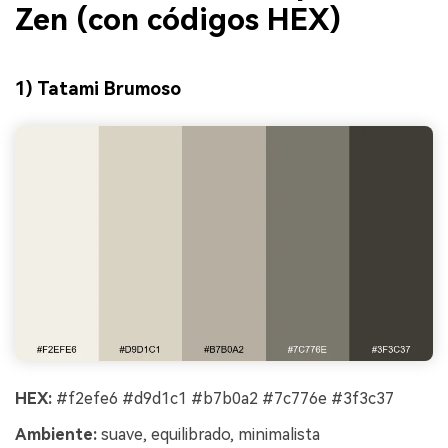
Zen (con códigos HEX)
1) Tatami Brumoso
HEX:
#f2efe6 #d9d1c1 #b7b0a2 #7c776e #3f3c37
Ambiente:
suave, equilibrado, minimalista