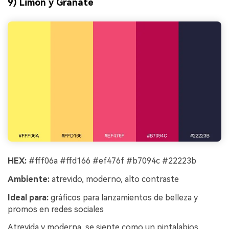
9) Limón y Granate
HEX:
#fff06a #ffd166 #ef476f #b7094c #22223b
Ambiente:
atrevido, moderno, alto contraste
Ideal para:
gráficos para lanzamientos de belleza y
promos en redes sociales
Atrevida y moderna, se siente como un pintalabios