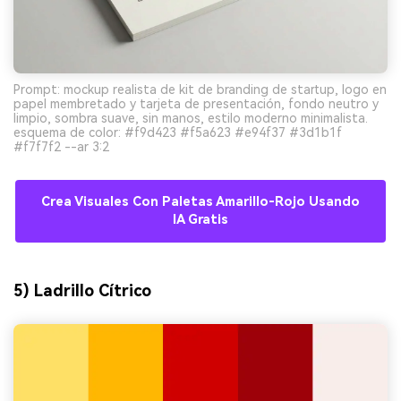
Prompt: mockup realista de kit de branding de startup, logo en
papel membretado y tarjeta de presentación, fondo neutro y
limpio, sombra suave, sin manos, estilo moderno minimalista.
esquema de color: #f9d423 #f5a623 #e94f37 #3d1b1f
#f7f7f2 --ar 3:2
Crea Visuales Con Paletas Amarillo-Rojo Usando
IA Gratis
5) Ladrillo Cítrico