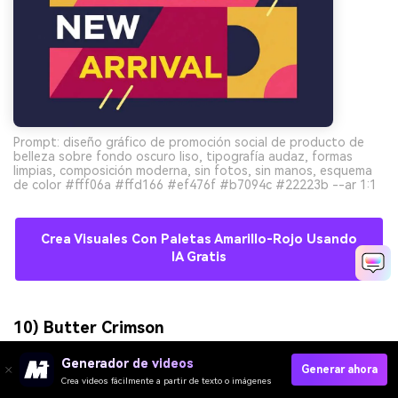
Prompt: diseño gráfico de promoción social de producto de
belleza sobre fondo oscuro liso, tipografía audaz, formas
limpias, composición moderna, sin fotos, sin manos, esquema
de color #fff06a #ffd166 #ef476f #b7094c #22223b --ar 1:1
Crea Visuales Con Paletas Amarillo-Rojo Usando
IA Gratis
10) Butter Crimson
Generador de videos
Generar ahora
Crea videos fácilmente a partir de texto o imágenes