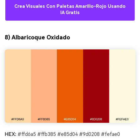
Crea Visuales Con Paletas Amarillo-Rojo Usando
IA Gratis
8) Albaricoque Oxidado
HEX:
#ffd6a5 #ffb385 #e85d04 #9d0208 #fefae0