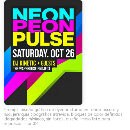
Prompt: diseño gráfico de flyer nocturno en fondo oscuro y
liso, jerarquía tipográfica atrevida, bloques de color definidos,
degradados mínimos, sin fotos, diseño limpio listo para
impresión --ar 3:4