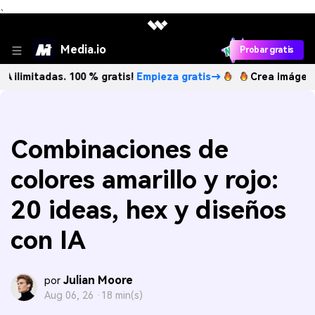
、
Media.io
Probar gratis
das. 100 % gratis!
Empieza gratis→
Crea imágenes IA ilimi
Combinaciones de
colores amarillo y rojo:
20 ideas, hex y diseños
con IA
Julian Moore
por
Aug 06, 26 ·
18 min(s)