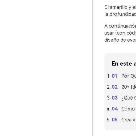
El amarillo y 
la profundidad
A continuación
usar (con cód
diseño de eve
En este a
Por Qu
20+ Id
¿Qué C
Cómo U
Crea V