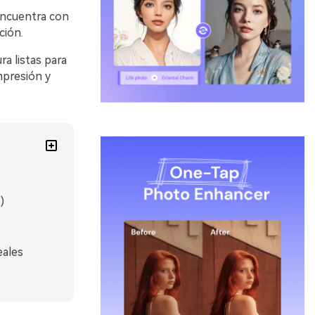
 encuentra con
ción.
a listas para
mpresión y
)
eales