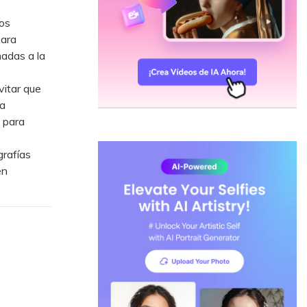
os
para
madas a la
itar que
 a
 para
grafías
en