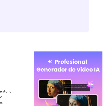
entario
la
re