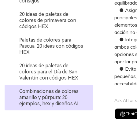
consejos
equilibrad
● Asigna 
20 ideas de paletas de
principale
colores de primavera con
elementos 
códigos HEX
acción no c
● Integra
Paletas de colores para
Pascua: 20 ideas con códigos
ambos colo
HEX
opciones s
aportar pr
20 ideas de paletas de
● Evita ut
colores para el Día de San
pequeñas, 
Valentín con códigos HEX
accesibili
Combinaciones de colores
amarillo y púrpura: 20
Ask AI for
ejemplos, hex y diseños AI
Chat