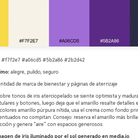
 #f7f2e7 #a06cd5 #5b2a86 #2b2d42
imo:
alegre, pulido, seguro
ntidad de marca de bienestar y páginas de aterrizaje
sobre tonos de iris aterciopelado se siente optimista y madura. 
tulares y botones, luego deja que el amarillo resalte detalles 
colores amarillo púrpura nítida, usa el crema como fondo pri
entuados no compitan. Consejo: reserva el amarillo más brill
acción y genera “aire” con espacios generosos.
agen de iris iluminado por el sol generado en media.io