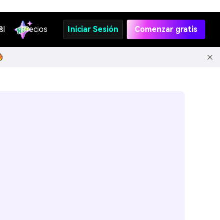
s
PI
Precios
Iniciar Sesión
Comenzar gratis