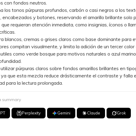
os con fondos neutros.
los tonos púrpuras profundos, carbón o casi negros a los text
s, encabezados y botones, reservando el amarillo brillante solo 
que requieran atención inmediata, como insignias, íconos o lla
ríticas.
 blancos, cremas o grises claros como base dominante para ev
res compitan visualmente, y limita la adición de un tercer color
utiles como verde bosque para motivos naturales o azul marino
ofundidad.
ilizar púrpuras claros sobre fondos amarillos brillantes en tipo
ya que esta mezcla reduce drásticamente el contraste y falla 
dad para la lectura prolongada.
 a summary
GPT
Perplexity
Gemini
Claude
Grok