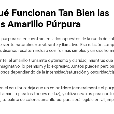
ué Funcionan Tan Bien las
as Amarillo Púrpura
el púrpura se encuentran en lados opuestos de la rueda de col
e siente naturalmente vibrante y llamativo. Esa relación com
s diseños resalten incluso con formas simples y un diseño mi
te, el amarillo transmite optimismo y claridad, mientras que
imaginativo, lo premium y lo expresivo. Juntos pueden percib
ujosos dependiendo de la intensidad/saturación y oscuridad/cla
en el equilibrio: deja que un color lidere (generalmente el púrp
 amarillo para los toques de luz), y utiliza neutros para contro
í, tu paleta de colores amarillo púrpura será legible en UI, imp