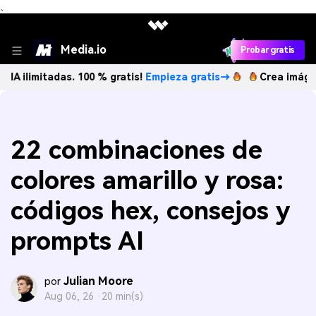
、
Media.io
Probar gratis
tadas. 100 % gratis!
Empieza gratis→
Crea imágenes IA ili
22 combinaciones de
colores amarillo y rosa:
códigos hex, consejos y
prompts AI
Julian Moore
por
Aug 06, 26 ·
20 min(s)