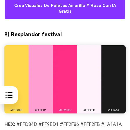
Crea Visuales De Paletas Amarillo Y Rosa Con IA
Gratis
9) Resplandor festival
HEX:
#FFD84D #FF9ED1 #FF2F86 #FFF2FB #1A1A1A