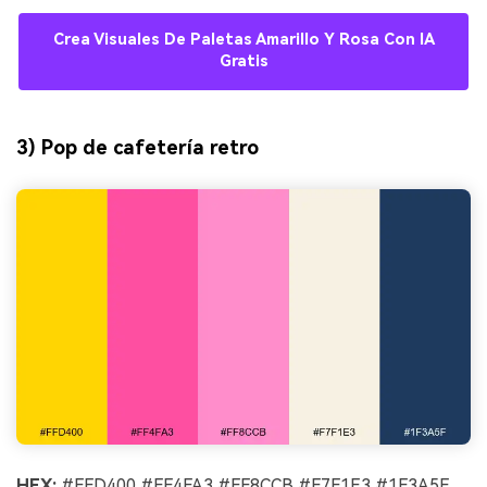
Crea Visuales De Paletas Amarillo Y Rosa Con IA
Gratis
3) Pop de cafetería retro
HEX:
#FFD400 #FF4FA3 #FF8CCB #F7F1E3 #1F3A5F