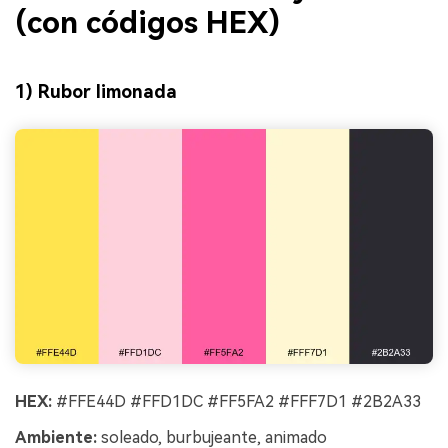
(con códigos HEX)
1) Rubor limonada
HEX:
#FFE44D #FFD1DC #FF5FA2 #FFF7D1 #2B2A33
Ambiente:
soleado, burbujeante, animado