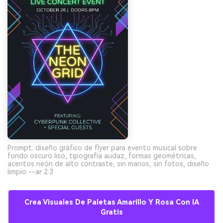
Prompt: diseño gráfico de flyer para evento musical sobre
fondo oscuro liso, tipografía audaz, formas geométricas,
acentos neón de alto contraste, sin manos, sin fotos, diseño
limpio --ar 2:3
Crea Visuales De Paletas Amarillo Y Rosa Con IA
Gratis