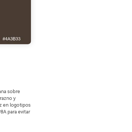
ñana sobre
urazno y
ez en logotipos
8A para evitar