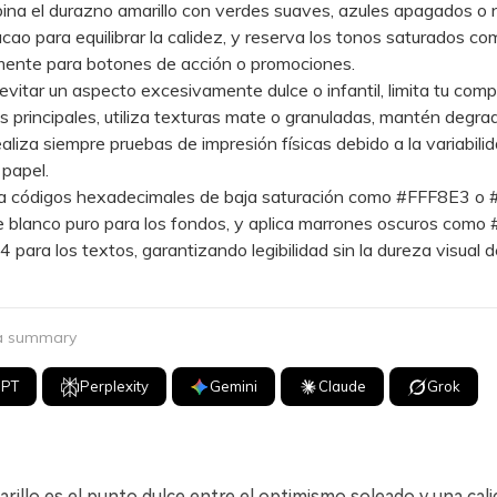
 el durazno amarillo con verdes suaves, azules apagados o 
cao para equilibrar la calidez, y reserva los tonos saturados com
mente para botones de acción o promociones.
tar un aspecto excesivamente dulce o infantil, limita tu comp
s principales, utiliza texturas mate o granuladas, mantén degr
realiza siempre pruebas de impresión físicas debido a la variabilid
 papel.
 códigos hexadecimales de baja saturación como #FFF8E3 o
de blanco puro para los fondos, y aplica marrones oscuros com
para los textos, garantizando legibilidad sin la dureza visual d
 a summary
GPT
Perplexity
Gemini
Claude
Grok
rillo es el punto dulce entre el optimismo soleado y una cali