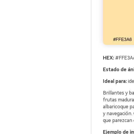
HEX:
#FFE3A6
Estado de án
Ideal para:
ide
Brillantes y 
frutas maduras
albaricoque pa
y navegación.
que parezcan 
Ejemplo de i