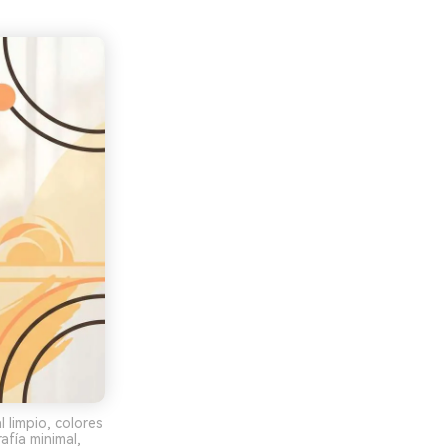
limpio, colores
fía minimal,