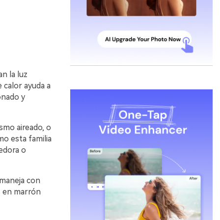
n la luz
e calor ayuda a
onado y
ismo aireado, o
o esta familia
gedora o
 maneja con
os en marrón