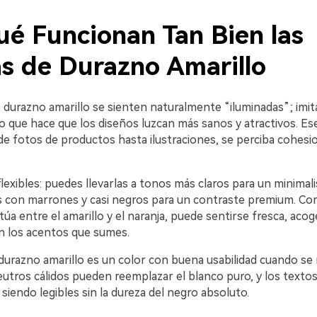
ué Funcionan Tan Bien las
as de Durazno Amarillo
 durazno amarillo se sienten naturalmente “iluminadas”; imita
 lo que hace que los diseños luzcan más sanos y atractivos. Es
de fotos de productos hasta ilustraciones, se perciba cohesi
exibles: puedes llevarlas a tonos más claros para un minimal
s con marrones y casi negros para un contraste premium. Com
túa entre el amarillo y el naranja, puede sentirse fresca, aco
n los acentos que sumes.
 durazno amarillo es un color con buena usabilidad cuando se
neutros cálidos pueden reemplazar el blanco puro, y los text
siendo legibles sin la dureza del negro absoluto.