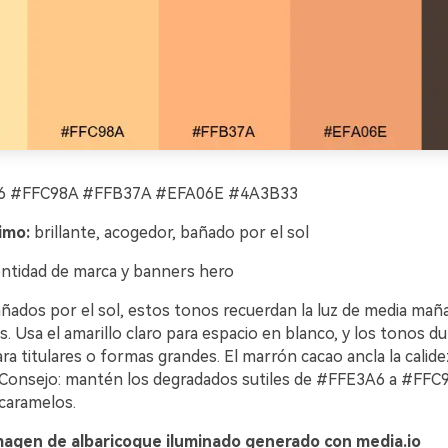
 #FFC98A #FFB37A #EFA06E #4A3B33
imo:
brillante, acogedor, bañado por el sol
ntidad de marca y banners hero
bañados por el sol, estos tonos recuerdan la luz de media ma
. Usa el amarillo claro para espacio en blanco, y los tonos d
ra titulares o formas grandes. El marrón cacao ancla la calid
 Consejo: mantén los degradados sutiles de #FFE3A6 a #FFC9
caramelos.
magen de albaricoque iluminado generado con media.io