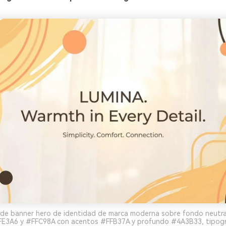
de banner hero de identidad de marca moderna sobre fondo neutral 
E3A6 y #FFC98A con acentos #FFB37A y profundo #4A3B33, tipogra