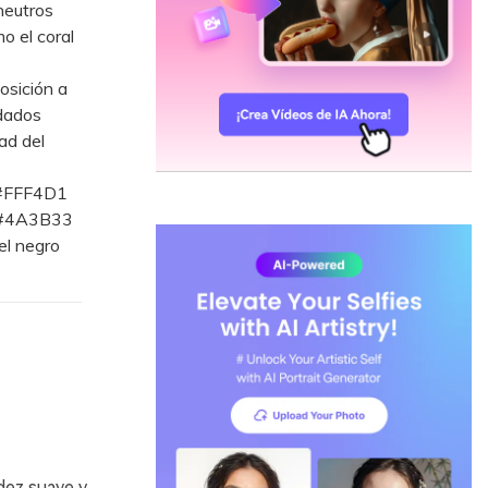
neutros
o el coral
osición a
adados
ad del
 #FFF4D1
o #4A3B33
el negro
dez suave y