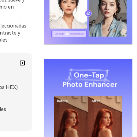
omo en
eleccionadas
ntraste y
les.
gos HEX)
les