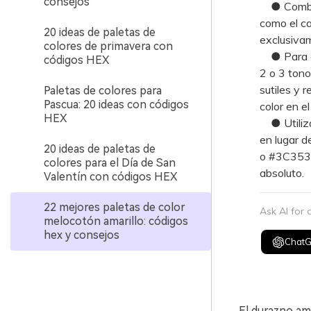
consejos
● Combina
como el ca
20 ideas de paletas de
exclusiva
colores de primavera con
● Para evi
códigos HEX
2 o 3 tono
sutiles y 
Paletas de colores para
Pascua: 20 ideas con códigos
color en el
HEX
● Utiliza
en lugar 
20 ideas de paletas de
o #3C3534 
colores para el Día de San
absoluto.
Valentín con códigos HEX
22 mejores paletas de color
Ask AI for
melocotón amarillo: códigos
hex y consejos
Chat
El durazno ama