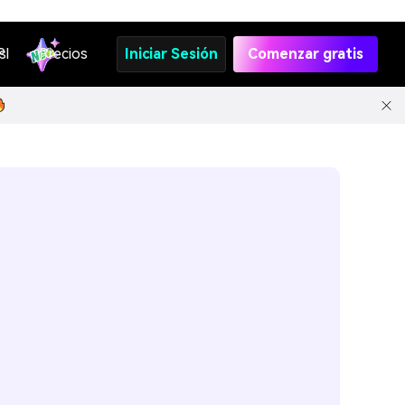
s
PI
Precios
Iniciar Sesión
Comenzar gratis