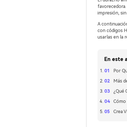
favorecedora.
impresión, sin
A continuació
con códigos H
usarlas en la 
En este a
Por Qu
Más de
¿Qué 
Cómo U
Crea V