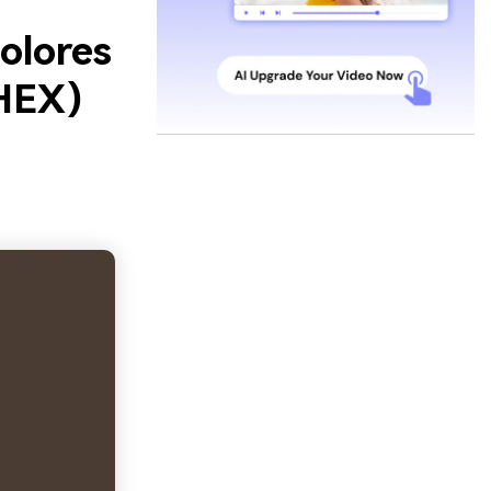
olores
 HEX)