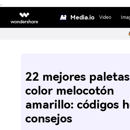
、
Media.io
Video
Ima
22 mejores paletas
color melocotón
amarillo: códigos h
consejos