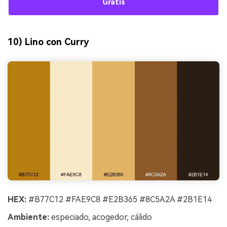
Gratis
10) Lino con Curry
HEX:
#B77C12 #FAE9C8 #E2B365 #8C5A2A #2B1E14
Ambiente:
especiado, acogedor, cálido