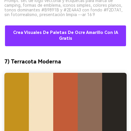
Prompt: set de logo vectorial y etiquetas para marca de
camping, formas de emblema, iconos simples, colores planos,
tonos dominantes #B9891B y #2E4A43 con fondo #F2D7A1,
sin fotorrealismo, presentación limpia --ar 16:9
Crea Visuales De Paletas De Ocre Amarillo Con IA
Gratis
7) Terracota Moderna