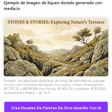
Ejemplo de imagen de liquen dorado generado con
media.io
Prompt: encabezado ilustrado de blog de naturaleza, paisaje
rocoso con texturas de liquen, luz suave, tonos dominantes
#C79C2E y #B9B38A con fondo #F4E6C8 y sombras #3D3A2F,
composición limpia --ar 16:9
Crea Visuales De Paletas De Ocre Amarillo Con IA