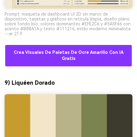
Prompt: maqueta de dashboard UI 2D sin marco de
dispositivo, tarjetas y gráficos en retícula limpia, diseño plano
sobre fondo liso, colores dominantes #EFE2C6 y #5A5F66 con
acento #B88A1A y texto #111214, estilo moderno minimalista
--ar 21:9
Crea Visuales De Paletas De Ocre Amarillo Con IA
Gratis
9) Liquéen Dorado