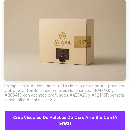
Prompt: foto de estudio realista de caja de empaque premium
y etiqueta, fondo limpio, colores dominantes #EAD7B0 y
#B88415 con acentos profundos #4E3A2C y #12110F, sombra
suave, alto detalle --ar 3:2
Crea Visuales De Paletas De Ocre Amarillo Con IA
Gratis