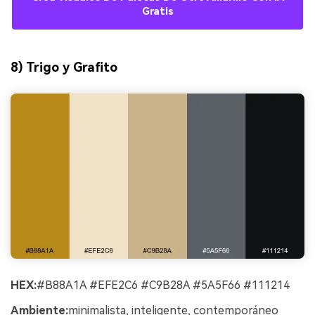
Gratis
8) Trigo y Grafito
HEX:
#B88A1A #EFE2C6 #C9B28A #5A5F66 #111214
Ambiente:
minimalista, inteligente, contemporáneo