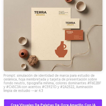
Prompt: simulación de identidad de marca para estudio de
cerámica, hoja membretada y tarjeta de presentación sobre
fondo neutro, tipografía mínima, colores dominantes #F6E2BF
y #C45C3A con acentos #C5921D y #2A2522, iluminación
limpia de estudio --ar 4:3
Crea Visuales De Paletas De Ocre Amarillo Con IA