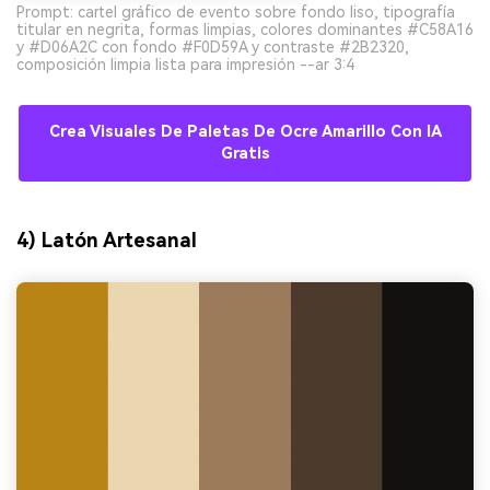
Prompt: cartel gráfico de evento sobre fondo liso, tipografía
titular en negrita, formas limpias, colores dominantes #C58A16
y #D06A2C con fondo #F0D59A y contraste #2B2320,
composición limpia lista para impresión --ar 3:4
Crea Visuales De Paletas De Ocre Amarillo Con IA
Gratis
4) Latón Artesanal