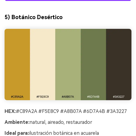
5) Botánico Desértico
HEX:
#C89A2A #F5E8C9 #A8B07A #6D7A4B #3A3227
Ambiente:
natural, aireado, restaurador
Ideal para:
ilustración botánica en acuarela