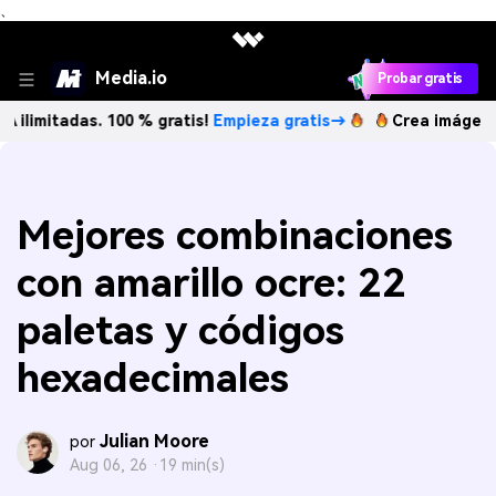
、
Media.io
Probar gratis
as. 100 % gratis!
Empieza gratis→
Crea imágenes IA ilimi
Mejores combinaciones
con amarillo ocre: 22
paletas y códigos
hexadecimales
Julian Moore
por
Aug 06, 26 ·
19 min(s)