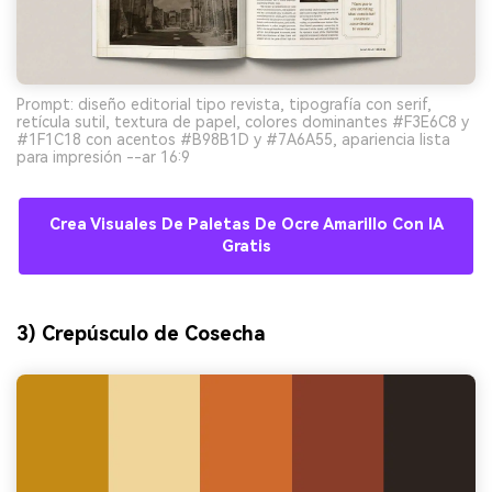
Prompt: diseño editorial tipo revista, tipografía con serif,
retícula sutil, textura de papel, colores dominantes #F3E6C8 y
#1F1C18 con acentos #B98B1D y #7A6A55, apariencia lista
para impresión --ar 16:9
Crea Visuales De Paletas De Ocre Amarillo Con IA
Gratis
3) Crepúsculo de Cosecha