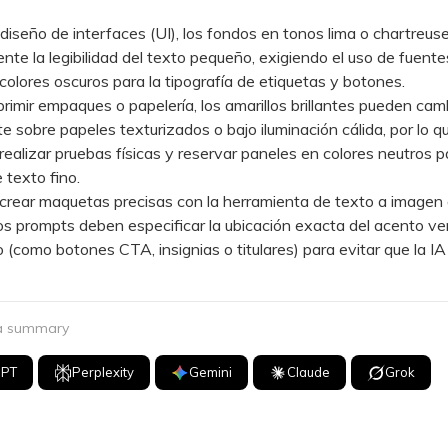
seño de interfaces (UI), los fondos en tonos lima o chartreus
nte la legibilidad del texto pequeño, exigiendo el uso de fuent
colores oscuros para la tipografía de etiquetas y botones.
mir empaques o papelería, los amarillos brillantes pueden cam
e sobre papeles texturizados o bajo iluminación cálida, por lo q
realizar pruebas físicas y reservar paneles en colores neutros p
 texto fino.
ear maquetas precisas con la herramienta de texto a imagen
los prompts deben especificar la ubicación exacta del acento ve
o (como botones CTA, insignias o titulares) para evitar que la IA
 a summary
GPT
Perplexity
Gemini
Claude
Grok