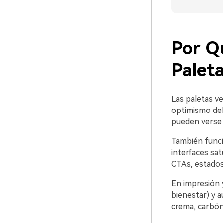
Por Q
Paleta
Las paletas v
optimismo del a
pueden verse l
También funci
interfaces sat
CTAs, estados
En impresión y
bienestar) y 
crema, carbón