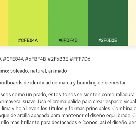
 #CFE84A #6FBF4B #2F6B3E #FFF7D6
imo:
soleado, natural, animado
dboards de identidad de marca y branding de bienestar
escos como un prado, estos tonos se sienten como ralladura d
rimaveral suave. Usa el crema pálido para crear espacio visua
 lima y hoja lleven los títulos y formas principales. Combína
oque de arcilla apagada para mantener el diseño equilibrado. C
rillo más brillante para destacados e íconos, así el diseño p