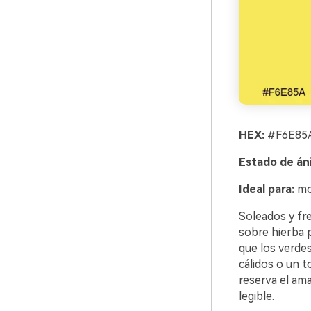
HEX:
#F6E85A
Estado de án
Ideal para:
moo
Soleados y fr
sobre hierba p
que los verdes
cálidos o un t
reserva el ama
legible.