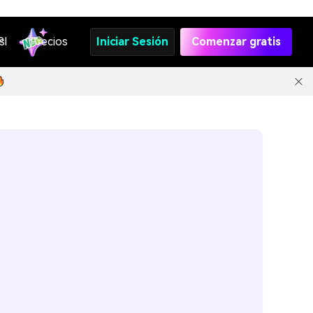
s
PI
Precios
Iniciar Sesión
Comenzar gratis