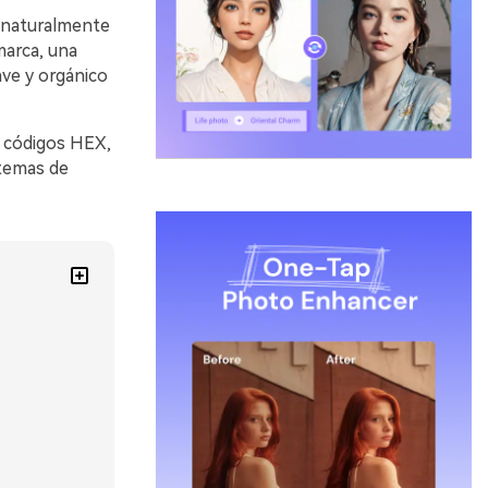
ue naturalmente
marca, una
ave y orgánico
n códigos HEX,
stemas de