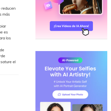
e reducen
es más
biar
ue es
ara los
 de
rde
 sature el