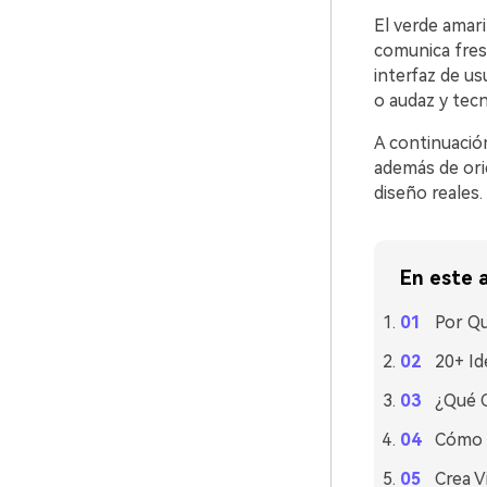
El verde amaril
comunica fres
interfaz de u
o audaz y tecn
A continuació
además de ori
diseño reales.
En este a
Por Qu
20+ Id
¿Qué C
Cómo U
Crea V