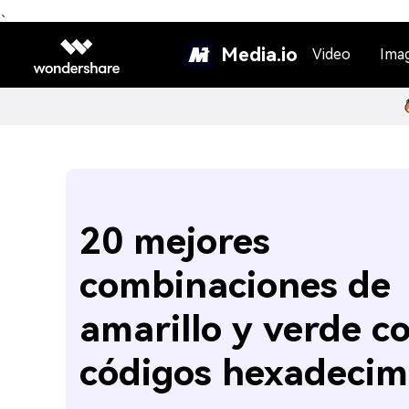
、
Media.io
Video
Ima
20 mejores
combinaciones de
amarillo y verde c
códigos hexadecim