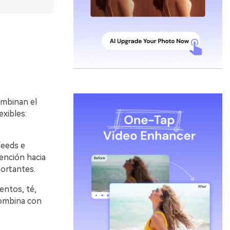
ombinan el
exibles:
feeds e
tención hacia
portantes.
entos, té,
combina con