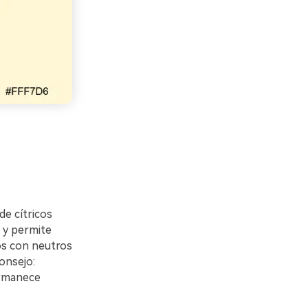
e cítricos
l y permite
los con neutros
onsejo:
ermanece