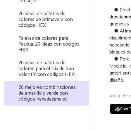
consejos
● En el di
20 ideas de paletas de
drásticame
colores de primavera con
gruesas y 
códigos HEX
● Al impri
visualment
Paletas de colores para
Pascua: 20 ideas con códigos
necesario 
HEX
bloques de
● Para cr
20 ideas de paletas de
Media.io, 
colores para el Día de San
amarillent
Valentín con códigos HEX
diseño.
20 mejores combinaciones
de amarillo y verde con
Ask AI for
códigos hexadecimales
Chat