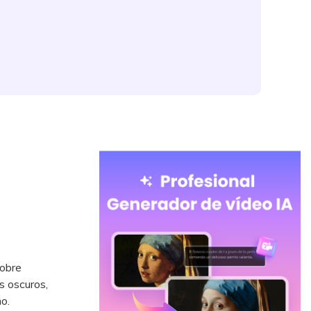
sobre
s oscuros,
o.