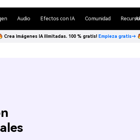
gen
Audio
Efectos con IA
Comunidad
Recurso
A
Crea imágenes IA ilimitadas. 100 % gratis!
Empieza gratis→
on
ales