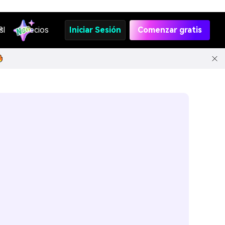
s
PI
Precios
Iniciar Sesión
Comenzar gratis