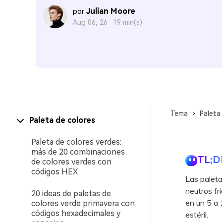
Julian Moore
por
Aug 06, 26 ·
19 min(s)
Tema
Paleta
Paleta de colores
Paleta de colores verdes:
más de 20 combinaciones
TL;D
de colores verdes con
códigos HEX
Las paleta
neutros fr
20 ideas de paletas de
en un 5 a 
colores verde primavera con
códigos hexadecimales y
estéril.