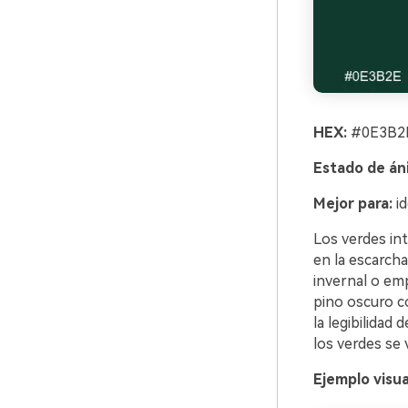
HEX:
#0E3B2E
Estado de án
Mejor para:
id
Los verdes in
en la escarcha
invernal o em
pino oscuro co
la legibilidad
los verdes se 
Ejemplo visu