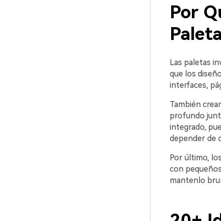
Por Q
Paleta
Las paletas in
que los diseño
interfaces, pá
También crean
profundo junto
integrado, pue
depender de c
Por último, lo
con pequeños 
mantenlo brum
20+ I