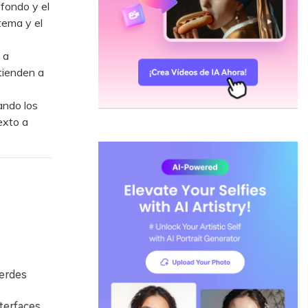
 fondo y el
tema y el
 a
tienden a
ando los
exto a
verdes
terfaces,