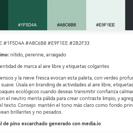
 #1F5D4A #A8C6B8 #E9F1EE #2B2F33
imo:
nítido, perenne, arraigado
entidad de marca al aire libre y etiquetas colgantes
tensos y la nieve fresca evocan esta paleta, con verdes prof
 suave. Úsala en branding de actividades al aire libre, etiqueta
paques ecológicos cuando deseas transmitir confianza calma
n el neutro menta pálida para crear contraste limpio, y agre
 del texto. Consejo: mantén el tono más claro como fondo prin
vean brillantes y no pesados.
al de pino escarchado generado con media.io