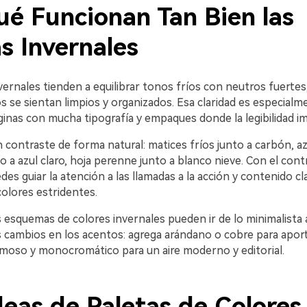
ué Funcionan Tan Bien las
s Invernales
vernales tienden a equilibrar tonos fríos con neutros fuertes
s se sientan limpios y organizados. Esa claridad es especialme
ginas con mucha tipografía y empaques donde la legibilidad i
 contraste de forma natural: matices fríos junto a carbón, a
 a azul claro, hoja perenne junto a blanco nieve. Con el cont
des guiar la atención a las llamadas a la acción y contenido cl
olores estridentes.
s esquemas de colores invernales pueden ir de lo minimalista
cambios en los acentos: agrega arándano o cobre para aporta
oso y monocromático para un aire moderno y editorial.
deas de Paletas de Colores