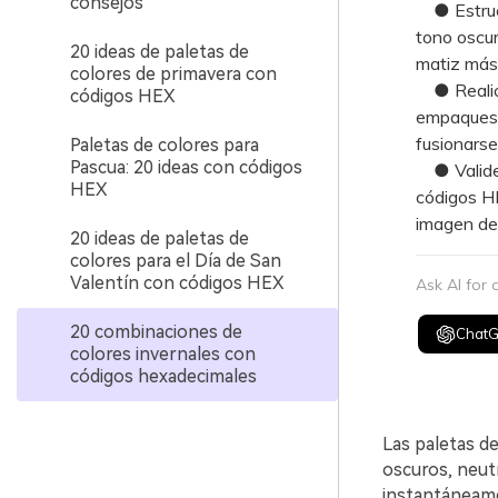
consejos
● Estructu
tono oscur
20 ideas de paletas de
matiz más 
colores de primavera con
● Realice
códigos HEX
empaques f
fusionarse 
Paletas de colores para
Pascua: 20 ideas con códigos
● Valide e
HEX
códigos HE
imagen de 
20 ideas de paletas de
colores para el Día de San
Valentín con códigos HEX
Ask AI for
20 combinaciones de
Chat
colores invernales con
códigos hexadecimales
Las paletas de
oscuros, neut
instantáneame