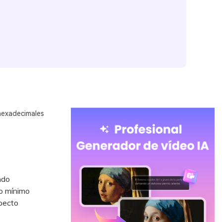
hexadecimales
ndo
do mínimo
specto