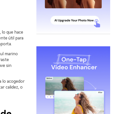
, lo que hace
nte útil para
mporta.
zul marino
raste
ave sin
 a lo acogedor
r calidez, o
 de