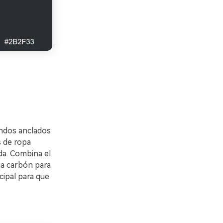
undos anclados
s de ropa
da. Combina el
ga carbón para
cipal para que