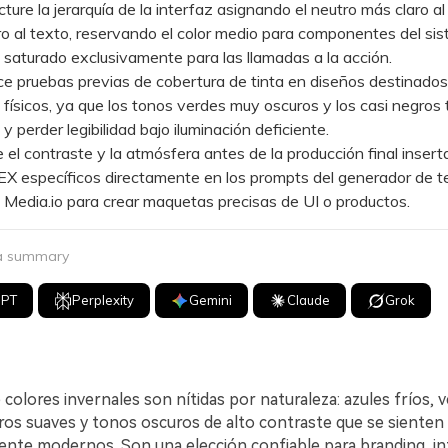
re la jerarquía de la interfaz asignando el neutro más claro al
o al texto, reservando el color medio para componentes del sis
saturado exclusivamente para las llamadas a la acción.
 pruebas previas de cobertura de tinta en diseños destinados
ísicos, ya que los tonos verdes muy oscuros y los casi negros 
y perder legibilidad bajo iluminación deficiente.
l contraste y la atmósfera antes de la producción final insert
X específicos directamente en los prompts del generador de t
Media.io para crear maquetas precisas de UI o productos.
 a summary
GPT
Perplexity
Gemini
Claude
Grok
 colores invernales son nítidas por naturaleza: azules fríos, 
ros suaves y tonos oscuros de alto contraste que se sienten
nte modernos. Son una elección confiable para branding, in