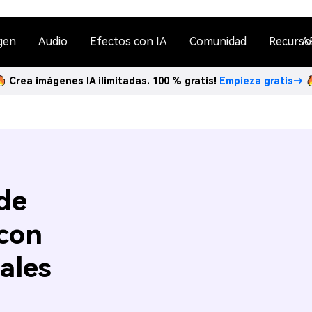
gen
Audio
Efectos con IA
Comunidad
Recurso
A
Crea imágenes IA ilimitadas. 100 % gratis!
Empieza gratis→
de
 con
ales