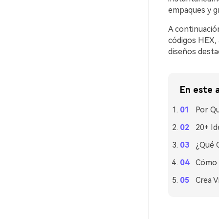
empaques y grá
A continuació
códigos HEX, a
diseños destac
En este a
Por Qu
20+ Id
¿Qué C
Cómo U
Crea V