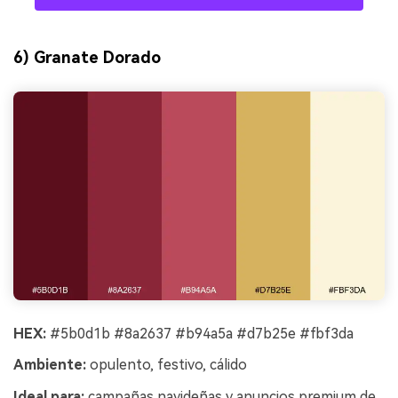
6) Granate Dorado
HEX:
#5b0d1b #8a2637 #b94a5a #d7b25e #fbf3da
Ambiente:
opulento, festivo, cálido
Ideal para:
campañas navideñas y anuncios premium de