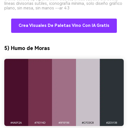
líneas divisorias sutiles, iconografía mínima, solo diseño gráfico
plano, sin mesa, sin manos --ar 4:3
Crea Visuales De Paletas Vino Con IA Gratis
5) Humo de Moras