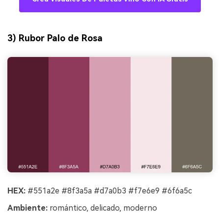
3) Rubor Palo de Rosa
HEX:
#551a2e #8f3a5a #d7a0b3 #f7e6e9 #6f6a5c
Ambiente:
romántico, delicado, moderno