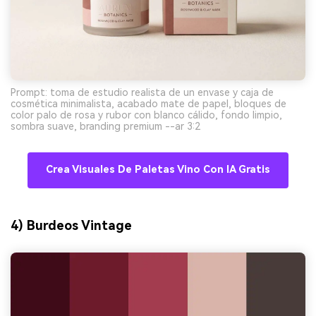
Prompt: toma de estudio realista de un envase y caja de
cosmética minimalista, acabado mate de papel, bloques de
color palo de rosa y rubor con blanco cálido, fondo limpio,
sombra suave, branding premium --ar 3:2
Crea Visuales De Paletas Vino Con IA Gratis
4) Burdeos Vintage