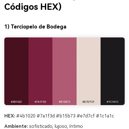
Códigos HEX)
1) Terciopelo de Bodega
HEX:
#4b1020 #7a1f3d #b15b73 #e7d7cf #1c1a1c
Ambiente:
sofisticado, lujoso, íntimo