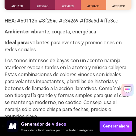
HEX:
#60112b #8f254c #c34269 #f08a5d #ffe3cc
Ambiente:
vibrante, coqueta, energética
Ideal para:
volantes para eventos y promociones en
redes sociales
Los tonos intensos de bayas con un acento naranja
atardecer evocan tardes en la azotea y música callejera.
Estas combinaciones de colores vinosos son ideales
para volantes impactantes, plantillas de historias y
botones de llamado a la acción llamativos. Combínalos
con tipografía grande y formas simples para que el calor
se mantenga moderno, no caótico. Consejo: usa el
naranja sólo como chispa para fechas, precios o
anuncios clave.
Generador de videos
Generar ahora
Ejemplo de imagen de atardecer de sangría generado
Crea videos fácilmente a partir de texto o imágenes
usando media.io