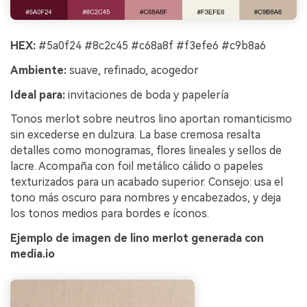
HEX:
#5a0f24 #8c2c45 #c68a8f #f3efe6 #c9b8a6
Ambiente:
suave, refinado, acogedor
Ideal para:
invitaciones de boda y papelería
Tonos merlot sobre neutros lino aportan romanticismo
sin excederse en dulzura. La base cremosa resalta
detalles como monogramas, flores lineales y sellos de
lacre. Acompaña con foil metálico cálido o papeles
texturizados para un acabado superior. Consejo: usa el
tono más oscuro para nombres y encabezados, y deja
los tonos medios para bordes e íconos.
Ejemplo de imagen de lino merlot generada con
media.io