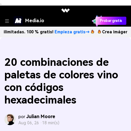
、
Media.io
Probar gratis
as. 100 % gratis!
Empieza gratis→
Crea imágenes IA ilimit
20 combinaciones de
paletas de colores vino
con códigos
hexadecimales
Julian Moore
por
Aug 06, 26 ·
18 min(s)