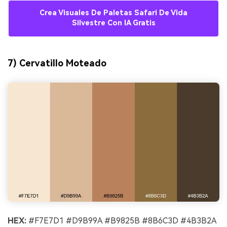
Crea Visuales De Paletas Safari De Vida
Silvestre Con IA Gratis
7) Cervatillo Moteado
HEX:
#F7E7D1 #D9B99A #B9825B #8B6C3D #4B3B2A