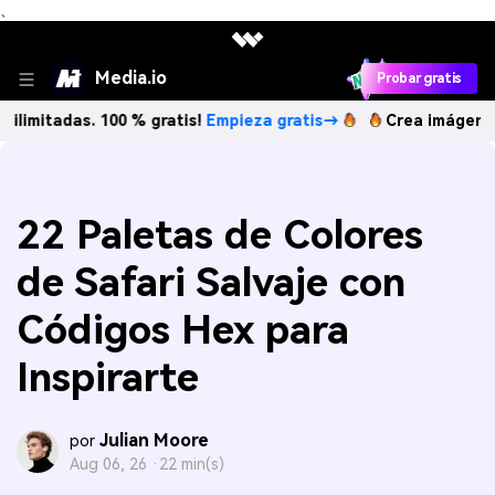
、
Media.io
Probar gratis
s. 100 % gratis!
Empieza gratis→
Crea imágenes IA ilimita
22 Paletas de Colores
de Safari Salvaje con
Códigos Hex para
Inspirarte
Julian Moore
por
Aug 06, 26 ·
22 min(s)