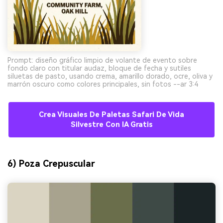
Prompt: diseño gráfico limpio de volante de evento sobre
fondo claro con titular audaz, bloque de fecha y sutiles
siluetas de pasto, usando crema, amarillo dorado, ocre, oliva y
marrón oscuro como colores principales, sin fotos --ar 3:4
Crea Visuales De Paletas Safari De Vida
Silvestre Con IA Gratis
6) Poza Crepuscular