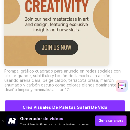
Prompt: gráfico cuadrado para anuncio en redes sociales con
titular grande, subtítulo y botón de llamada a la acción,
usando arena clara, beige cálido, terracota brasa, marrón
ahumado y carbón oscuro como colores planos dominantes,
diseño limpio y minimalista --ar 1:1
Crea Visuales De Paletas Safari De Vida
Silvestre Con IA Gratis
Generador de videos
Generar ahora
Crea videos fácilmente a partir de texto o imágenes