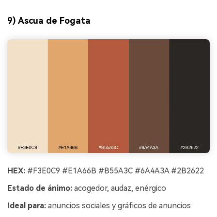
9) Ascua de Fogata
HEX:
#F3E0C9 #E1A66B #B55A3C #6A4A3A #2B2622
Estado de ánimo:
acogedor, audaz, enérgico
Ideal para:
anuncios sociales y gráficos de anuncios