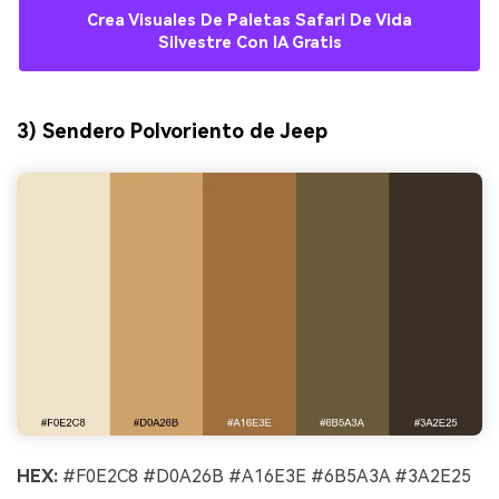
Crea Visuales De Paletas Safari De Vida
Silvestre Con IA Gratis
3) Sendero Polvoriento de Jeep
HEX:
#F0E2C8 #D0A26B #A16E3E #6B5A3A #3A2E25