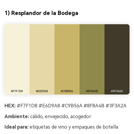
1) Resplandor de la Bodega
HEX:
#F7F1D8 #E6D9A8 #C9B56A #8F8A4B #3F3A2A
Ambiente:
cálido, envejecido, acogedor
Ideal para:
etiquetas de vino y empaques de botella