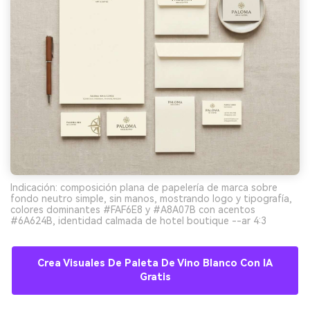
Indicación: composición plana de papelería de marca sobre
fondo neutro simple, sin manos, mostrando logo y tipografía,
colores dominantes #FAF6E8 y #A8A07B con acentos
#6A624B, identidad calmada de hotel boutique --ar 4:3
Crea Visuales De Paleta De Vino Blanco Con IA
Gratis