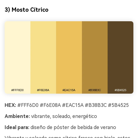
3) Mosto Cítrico
HEX:
#FFF6D0 #F6E08A #EAC15A #B38B3C #5B4525
Ambiente:
vibrante, soleado, energético
Ideal para:
diseño de póster de bebida de verano