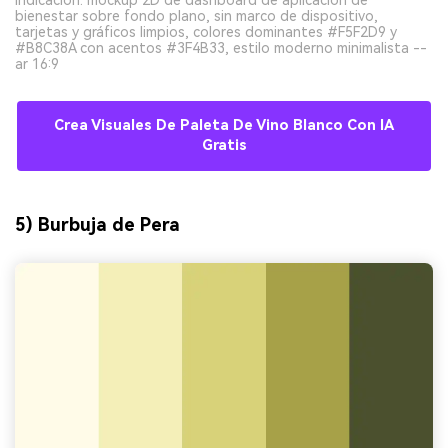
Indicación: mockup 2D de dashboard de aplicación de
bienestar sobre fondo plano, sin marco de dispositivo,
tarjetas y gráficos limpios, colores dominantes #F5F2D9 y
#B8C38A con acentos #3F4B33, estilo moderno minimalista --
ar 16:9
Crea Visuales De Paleta De Vino Blanco Con IA
Gratis
5) Burbuja de Pera