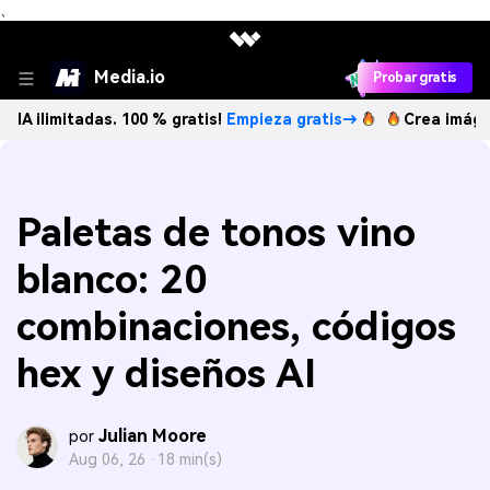
、
Media.io
Probar gratis
tadas. 100 % gratis!
Empieza gratis→
Crea imágenes IA il
Paletas de tonos vino
blanco: 20
combinaciones, códigos
hex y diseños AI
Julian Moore
por
Aug 06, 26 ·
18 min(s)