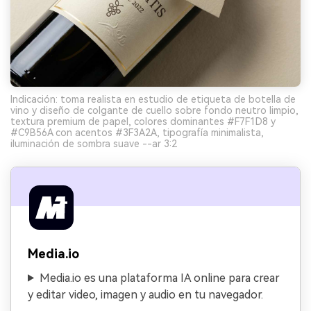
Indicación: toma realista en estudio de etiqueta de botella de
vino y diseño de colgante de cuello sobre fondo neutro limpio,
textura premium de papel, colores dominantes #F7F1D8 y
#C9B56A con acentos #3F3A2A, tipografía minimalista,
iluminación de sombra suave --ar 3:2
Media.io
Media.io es una plataforma IA online para crear
y editar video, imagen y audio en tu navegador.