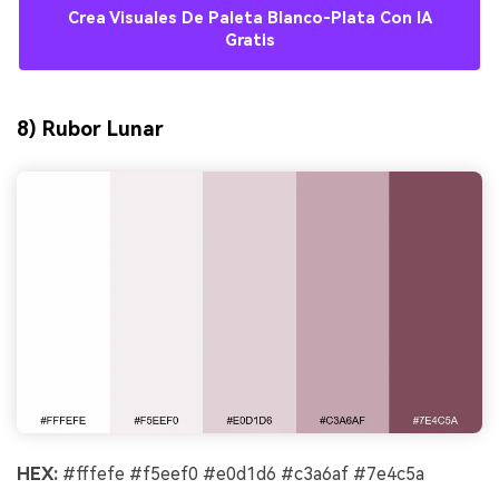
Crea Visuales De Paleta Blanco-Plata Con IA
Gratis
8) Rubor Lunar
HEX:
#fffefe #f5eef0 #e0d1d6 #c3a6af #7e4c5a