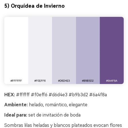
5) Orquídea de Invierno
HEX:
#ffffff #f0eff6 #d6d4e3 #b9b3d2 #6a4f8a
Ambiente:
helado, romántico, elegante
Ideal para:
set de invitación de boda
Sombras lilas heladas y blancos plateados evocan flores