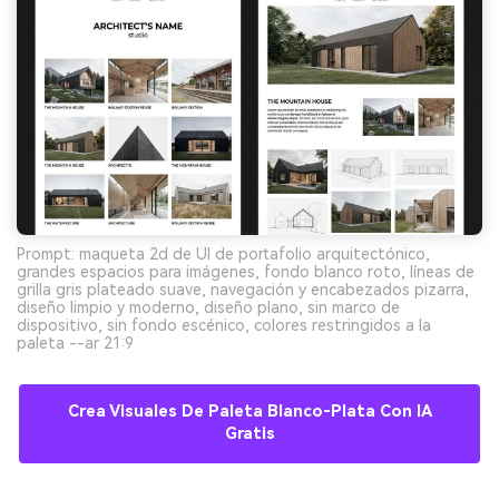
Prompt: maqueta 2d de UI de portafolio arquitectónico,
grandes espacios para imágenes, fondo blanco roto, líneas de
grilla gris plateado suave, navegación y encabezados pizarra,
diseño limpio y moderno, diseño plano, sin marco de
dispositivo, sin fondo escénico, colores restringidos a la
paleta --ar 21:9
Crea Visuales De Paleta Blanco-Plata Con IA
Gratis