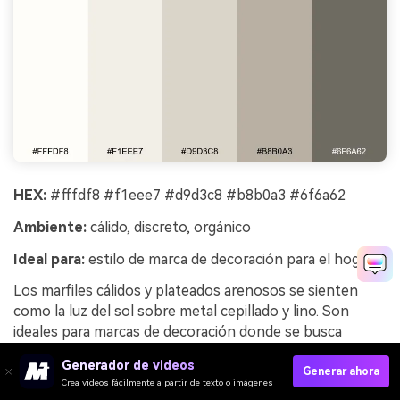
HEX:
#fffdf8 #f1eee7 #d9d3c8 #b8b0a3 #6f6a62
Ambiente:
cálido, discreto, orgánico
Ideal para:
estilo de marca de decoración para el hogar
Los marfiles cálidos y plateados arenosos se sienten
como la luz del sol sobre metal cepillado y lino. Son
ideales para marcas de decoración donde se busca
comodidad con un acabado premium y silencioso.
Generador de videos
Combina con texturas naturales, sombras suaves y
Generar ahora
Crea videos fácilmente a partir de texto o imágenes
fotografía atenuada para mantener la calidez. Consejo