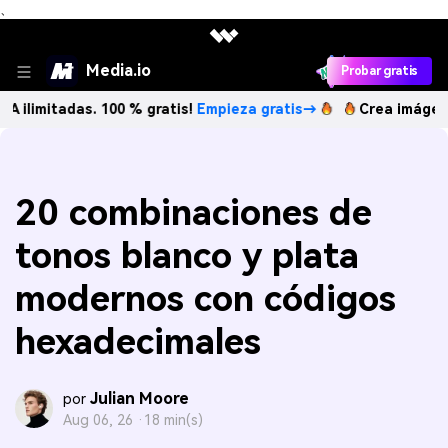
、
Media.io
Probar gratis
adas. 100 % gratis!
Empieza gratis→
Crea imágenes IA ilim
20 combinaciones de
tonos blanco y plata
modernos con códigos
hexadecimales
Julian Moore
por
Aug 06, 26 ·
18 min(s)