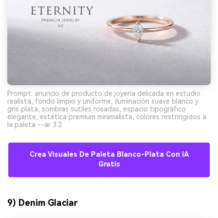
Prompt: anuncio de producto de joyería delicada en estudio
realista, fondo limpio y uniforme, iluminación suave blanco y
gris plata, sombras sutiles rosadas, espacio tipográfico
elegante, estética premium minimalista, colores restringidos a
la paleta --ar 3:2
Crea Visuales De Paleta Blanco-Plata Con IA
Gratis
9) Denim Glaciar