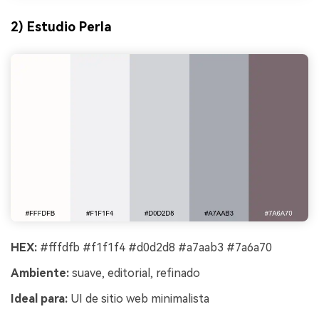
2) Estudio Perla
HEX:
#fffdfb #f1f1f4 #d0d2d8 #a7aab3 #7a6a70
Ambiente:
suave, editorial, refinado
Ideal para:
UI de sitio web minimalista