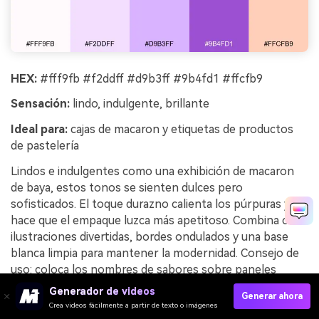
HEX:
#fff9fb #f2ddff #d9b3ff #9b4fd1 #ffcfb9
Sensación:
lindo, indulgente, brillante
Ideal para:
cajas de macaron y etiquetas de productos
de pastelería
Lindos e indulgentes como una exhibición de macaron
de baya, estos tonos se sienten dulces pero
sofisticados. El toque durazno calienta los púrpuras y
hace que el empaque luzca más apetitoso. Combina con
ilustraciones divertidas, bordes ondulados y una base
blanca limpia para mantener la modernidad. Consejo de
uso: coloca los nombres de sabores sobre paneles
blancos para que los colores enmarquen la información
Generador de videos
Generar ahora
en vez de competir con ella.
Crea videos fácilmente a partir de texto o imágenes