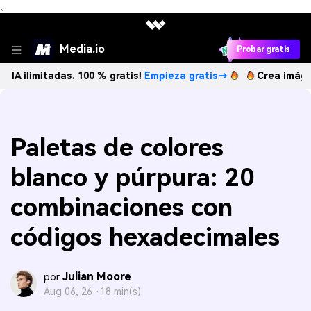
、
Media.io
Probar gratis
tadas. 100 % gratis!
Empieza gratis→
Crea imágenes IA il
Paletas de colores
blanco y púrpura: 20
combinaciones con
códigos hexadecimales
Julian Moore
por
Aug 06, 26 ·
18 min(s)