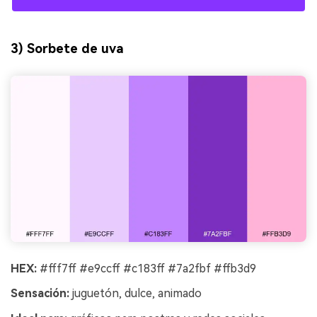
3) Sorbete de uva
HEX:
#fff7ff #e9ccff #c183ff #7a2fbf #ffb3d9
Sensación:
juguetón, dulce, animado