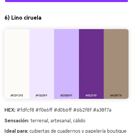
6) Lino ciruela
HEX:
#fdfcf8 #f0e6ff #d0b6ff #6b2f8f #a38f7a
Sensación:
terrenal, artesanal, cálido
Ideal para:
cubiertas de cuadernos y papelería boutique