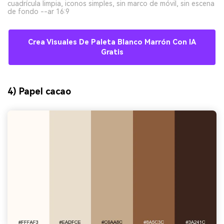
cuadrícula limpia, iconos simples, sin marco de móvil, sin escena
de fondo --ar 16:9
Crea Visuales De Paleta Blanco Marrón Con IA
Gratis
4) Papel cacao