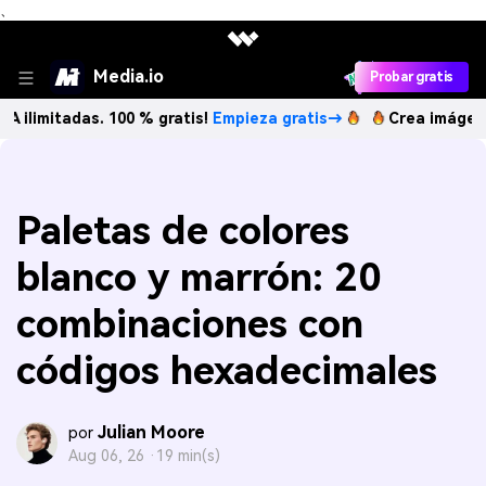
、
Media.io
Probar gratis
das. 100 % gratis!
Empieza gratis→
Crea imágenes IA ilim
Paletas de colores
blanco y marrón: 20
combinaciones con
códigos hexadecimales
Julian Moore
por
Aug 06, 26 ·
19 min(s)