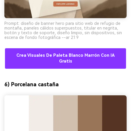
Prompt: diseño de banner hero para sitio web de refugio de
montaña, paneles cálidos superpuestos, titular en negrita,
botón y texto de soporte, diseño limpio, sin dispositivos, sin
escena de fondo fotográfica --ar 21:9
Crea Visuales De Paleta Blanco Marrón Con IA
Gratis
6) Porcelana castaña