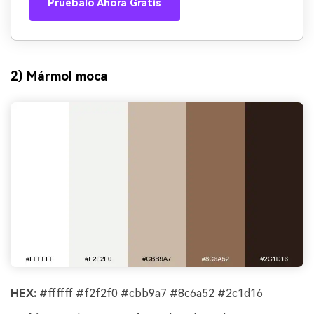
Pruébalo Ahora Gratis
2) Mármol moca
HEX:
#ffffff #f2f2f0 #cbb9a7 #8c6a52 #2c1d16