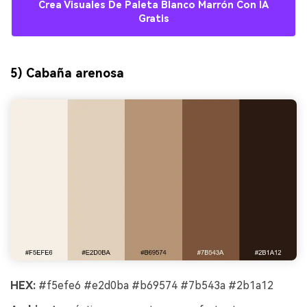
Crea Visuales De Paleta Blanco Marrón Con IA
Gratis
5) Cabaña arenosa
HEX:
#f5efe6 #e2d0ba #b69574 #7b543a #2b1a12