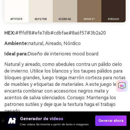
HEX:
#fffdf8#efe7db#cdbfae#8a6f57#3b2a20
Ambiente:
natural, Aireado, Nórdico
Ideal para:
Diseño de interiores mood board
Natural y aireado, como abedules contra un pálido cielo
de invierno. Utilice los blancos y los taupes pálidos para
bloques grandes, luego traiga marrón corteza para notas
de muebles y etiquetas de materiales. A este juego le
encanta combinar con accesorios negros mate y
acentos de salvia silenciados. Consejo: Mantenga los
patrones sutiles y deje que la textura haga el trabajo
pesado.
Generador de videos
Ejemplo de imagen de corteza de abedul generado
Generar ahora
Crea videos fácilmente a partir de texto o imágenes
usando media.io