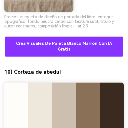
Prompt: maqueta de diseño de portada del libro, enfoque
tipográfico, fondo neutro cálido con textura sutil, título y
autor centrados, composición limpia- -ar 2:3
Crea Visuales De Paleta Blanco Marrón Con IA
Gratis
10) Corteza de abedul