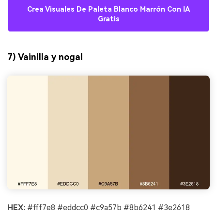
Crea Visuales De Paleta Blanco Marrón Con IA
Gratis
7) Vainilla y nogal
HEX:
#fff7e8 #eddcc0 #c9a57b #8b6241 #3e2618