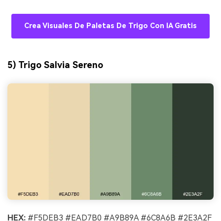
Crea Visuales De Paletas De Trigo Con IA Gratis
5) Trigo Salvia Sereno
HEX:
#F5DEB3 #EAD7B0 #A9B89A #6C8A6B #2E3A2F