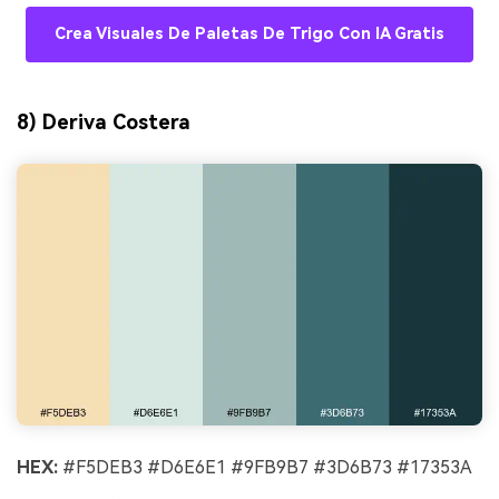
Crea Visuales De Paletas De Trigo Con IA Gratis
8) Deriva Costera
HEX:
#F5DEB3 #D6E6E1 #9FB9B7 #3D6B73 #17353A