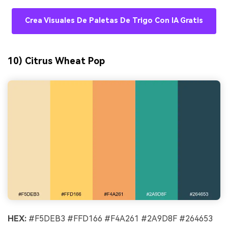
Crea Visuales De Paletas De Trigo Con IA Gratis
10) Citrus Wheat Pop
HEX:
#F5DEB3 #FFD166 #F4A261 #2A9D8F #264653