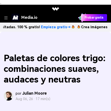
、
Media.io
Probar gratis
100 % gratis!
Empieza gratis→
Crea imágenes IA ilimitadas
Paletas de colores trigo:
combinaciones suaves,
audaces y neutras
Julian Moore
por
Aug 06, 26 ·
17 min(s)