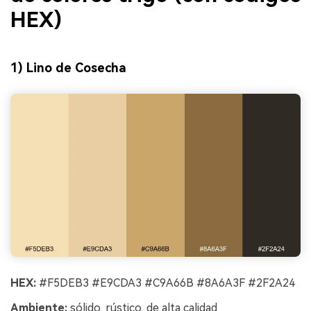
HEX)
1) Lino de Cosecha
HEX:
#F5DEB3 #E9CDA3 #C9A66B #8A6A3F #2F2A24
Ambiente:
sólido, rústico, de alta calidad