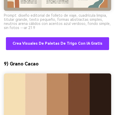
Prompt: diseño editorial de folleto de viaje, cuadrícula limpia,
titular grande, texto pequeño, formas abstractas simples,
neutros arena cálidos con acentos azul verdoso, fondo simple,
sin fotos --ar 21:9
Crea Visuales De Paletas De Trigo Con IA Gratis
9) Grano Cacao