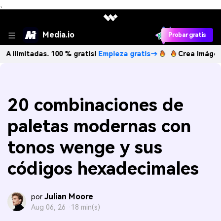
、
Media.io
Probar gratis
adas. 100 % gratis!
Empieza gratis→
Crea imágenes IA ilim
20 combinaciones de
paletas modernas con
tonos wenge y sus
códigos hexadecimales
Julian Moore
por
Aug 06, 26 ·
18 min(s)