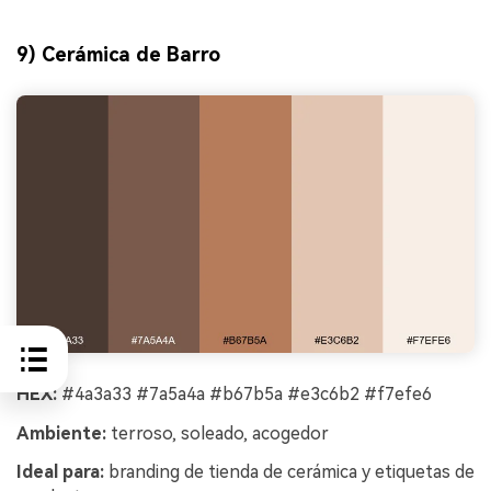
9) Cerámica de Barro
HEX:
#4a3a33 #7a5a4a #b67b5a #e3c6b2 #f7efe6
Ambiente:
terroso, soleado, acogedor
Ideal para:
branding de tienda de cerámica y etiquetas de