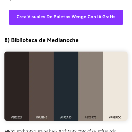
Crea Visuales De Paletas Wenge Con IA Gratis
8) Biblioteca de Medianoche
HEX:
#2b2321 #5a4b45 #1f2a33 #8c7f76 #f0e7dc