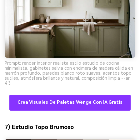
Prompt: render interior realista estilo estudio de cocina
minimalista, gabinetes salvia con encimera de madera cálida en
marrón profundo, paredes blanco roto suaves, acentos topo
sutiles, atmósfera brillante y natural, composición limpia --ar
4:3
Crea Visuales De Paletas Wenge Con IA Gratis
7) Estudio Topo Brumoso