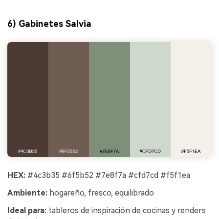
6) Gabinetes Salvia
HEX:
#4c3b35 #6f5b52 #7e8f7a #cfd7cd #f5f1ea
Ambiente:
hogareño, fresco, equilibrado
Ideal para:
tableros de inspiración de cocinas y renders