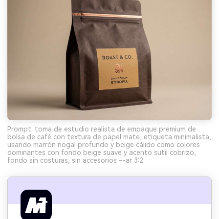
Prompt: toma de estudio realista de empaque premium de
bolsa de café con textura de papel mate, etiqueta minimalista,
usando marrón nogal profundo y beige cálido como colores
dominantes con fondo beige suave y acento sutil cobrizo,
fondo sin costuras, sin accesorios --ar 3:2