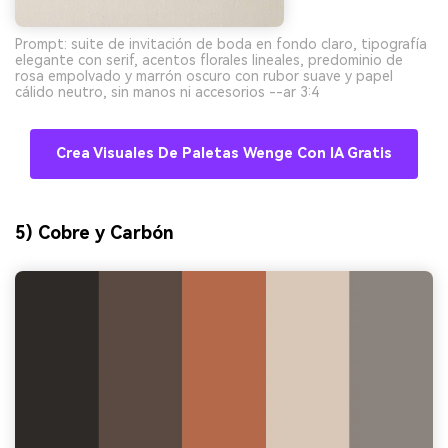
Prompt: suite de invitación de boda en fondo claro, tipografía
elegante con serif, acentos florales lineales, predominio de
rosa empolvado y marrón oscuro con rubor suave y papel
cálido neutro, sin manos ni accesorios --ar 3:4
Crea Visuales De Paletas Wenge Con IA Gratis
5) Cobre y Carbón