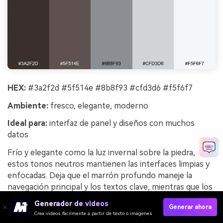
HEX:
#3a2f2d #5f514e #8b8f93 #cfd3d6 #f5f6f7
Ambiente:
fresco, elegante, moderno
Ideal para:
interfaz de panel y diseños con muchos
datos
Frío y elegante como la luz invernal sobre la piedra,
estos tonos neutros mantienen las interfaces limpias y
enfocadas. Deja que el marrón profundo maneje la
navegación principal y los textos clave, mientras que los
grises suaves construyen tarjetas, tablas y separadores.
Generador de videos
Generar ahora
El fondo casi blanco preserva el contraste y reduce la
Crea videos fácilmente a partir de texto o imágenes
fatiga visual. Sugerencia: utiliza el gris medio para los