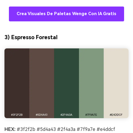
Crea Visuales De Paletas Wenge Con IA Gratis
3) Espresso Forestal
HEX:
#3f2f2b #5d4a43 #2f4a3a #7f9a7e #e4ddcf