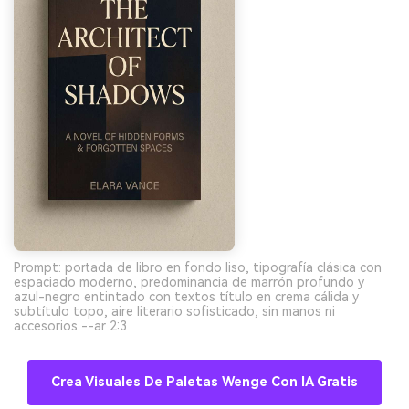
Prompt: portada de libro en fondo liso, tipografía clásica con
espaciado moderno, predominancia de marrón profundo y
azul-negro entintado con textos título en crema cálida y
subtítulo topo, aire literario sofisticado, sin manos ni
accesorios --ar 2:3
Crea Visuales De Paletas Wenge Con IA Gratis