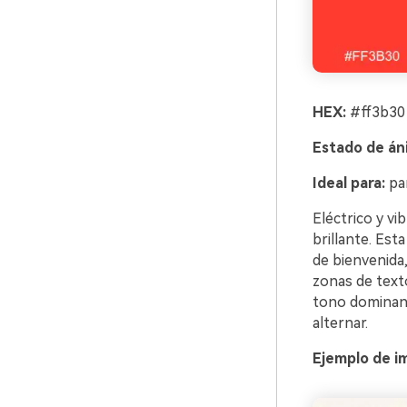
HEX:
#ff3b30 
Estado de án
Ideal para:
pan
Eléctrico y vi
brillante. Est
de bienvenida
zonas de texto
tono dominant
alternar.
Ejemplo de i