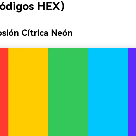
códigos HEX)
osión Cítrica Neón