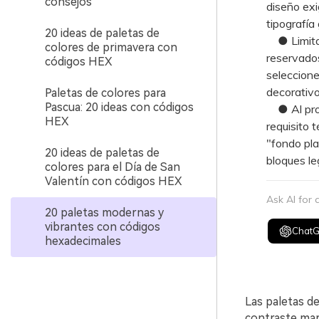
consejos
diseño exi
tipografía
20 ideas de paletas de
● Limita e
colores de primavera con
reservados
códigos HEX
seleccione
decorativo
Paletas de colores para
Pascua: 20 ideas con códigos
● Al prot
HEX
requisito 
"fondo pla
20 ideas de paletas de
bloques le
colores para el Día de San
Valentín con códigos HEX
Ask AI for
20 paletas modernas y
vibrantes con códigos
Chat
hexadecimales
Las paletas de
contraste mar