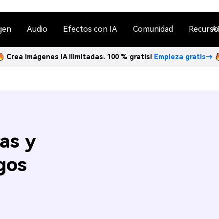
gen
Audio
Efectos con IA
Comunidad
Recurso
A
Crea imágenes IA ilimitadas. 100 % gratis!
Empieza gratis→
as y
gos