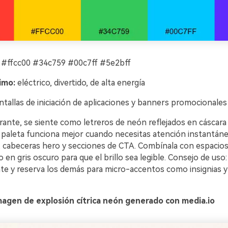
#ffcc00 #34c759 #00c7ff #5e2bff
imo:
eléctrico, divertido, de alta energía
tallas de iniciación de aplicaciones y banners promocionales
brante, se siente como letreros de neón reflejados en cáscara 
a paleta funciona mejor cuando necesitas atención instantáne
, cabeceras hero y secciones de CTA. Combínala con espacios
 en gris oscuro para que el brillo sea legible. Consejo de uso:
e y reserva los demás para micro-accentos como insignias 
magen de explosión cítrica neón generado con media.io