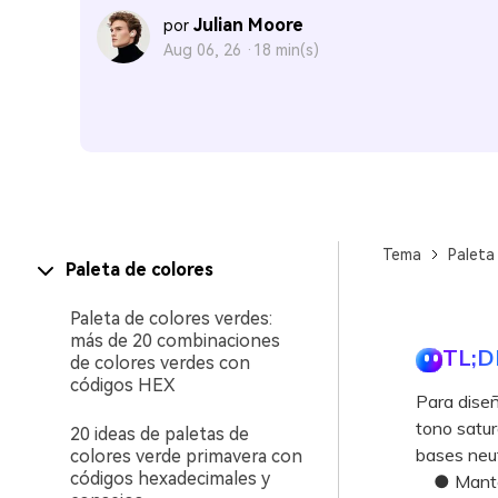
Julian Moore
por
Aug 06, 26 ·
18 min(s)
Tema
Paleta
Paleta de colores
Paleta de colores verdes:
más de 20 combinaciones
TL;D
de colores verdes con
códigos HEX
Para diseña
tono satur
20 ideas de paletas de
bases neut
colores verde primavera con
códigos hexadecimales y
● Mantén l