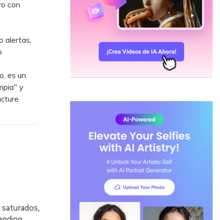
ro con
s
 alertas,
o
o, es un
mpia" y
ucture
 saturados,
anding,