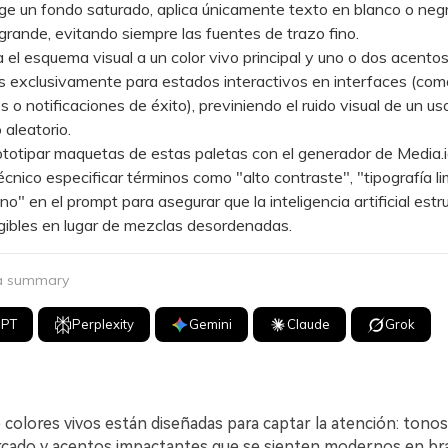
ge un fondo saturado, aplica únicamente texto en blanco o neg
 grande, evitando siempre las fuentes de trazo fino.
l esquema visual a un color vivo principal y uno o dos acento
 exclusivamente para estados interactivos en interfaces (como
s o notificaciones de éxito), previniendo el ruido visual de un us
 aleatorio.
otipar maquetas de estas paletas con el generador de Media.i
técnico especificar términos como "alto contraste", "tipografía li
no" en el prompt para asegurar que la inteligencia artificial estr
gibles en lugar de mezclas desordenadas.
 a summary
GPT
Perplexity
Gemini
Claude
Grok
 colores vivos están diseñadas para captar la atención: tonos
cado y acentos impactantes que se sienten modernos en br