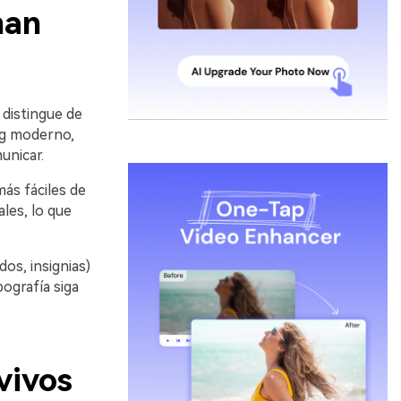
nan
 distingue de
ing moderno,
unicar.
ás fáciles de
les, lo que
dos, insignias)
ografía siga
vivos