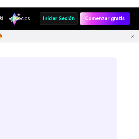
s
PI
Precios
Iniciar Sesión
Comenzar gratis