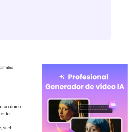
cimales
na un único
zando
 si el