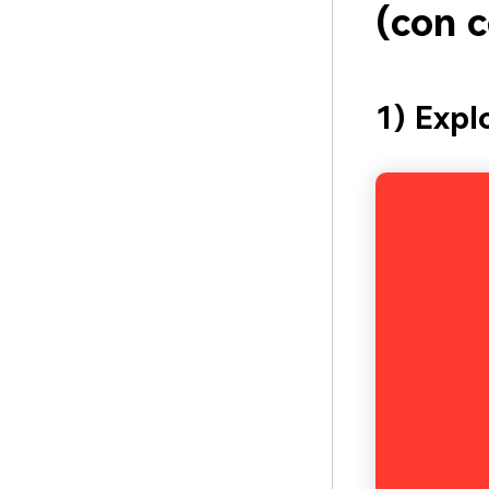
(con 
1) Expl