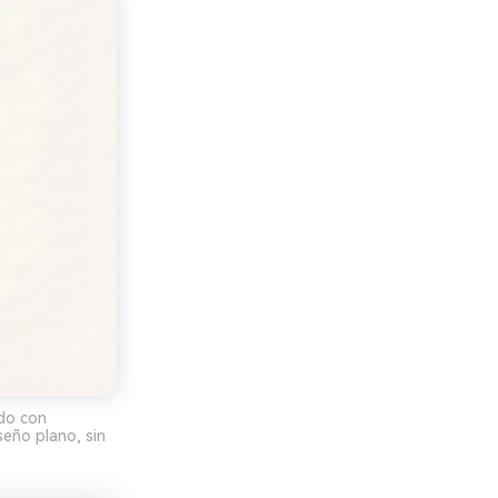
do con
seño plano, sin