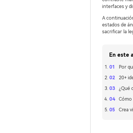
interfaces y d
A continuació
estados de án
sacrificar la le
En este a
Por qu
20+ id
¿Qué c
Cómo u
Crea v