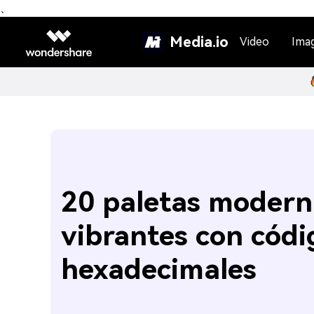
、
Media.io
Video
Ima
20 paletas modern
vibrantes con códi
hexadecimales