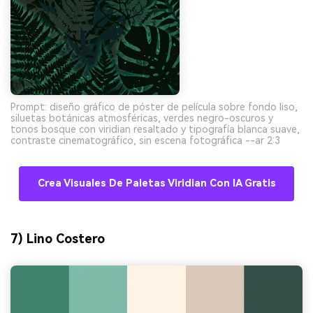
Prompt: diseño gráfico de póster de película sobre fondo liso,
siluetas botánicas atmosféricas, verdes negro-oscuros y
tonos bosque con viridian resaltado y tipografía blanca suave,
contraste cinematográfico, sin escena fotográfica --ar 2:3
Crea Visuales De Paletas Viridian Con IA Gratis
7) Lino Costero