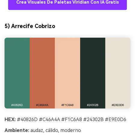
Crea Visuales De Paletas Viridian Con IA Gratis
5) Arrecife Cobrizo
HEX:
#40826D #C46A4A #F1C6A8 #24302B #E9E0D6
Ambiente:
audaz, cálido, moderno