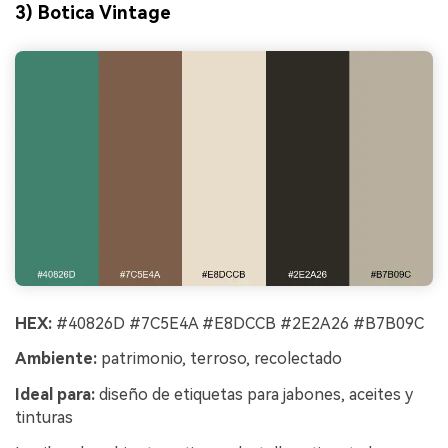
3) Botica Vintage
HEX:
#40826D #7C5E4A #E8DCCB #2E2A26 #B7B09C
Ambiente:
patrimonio, terroso, recolectado
Ideal para:
diseño de etiquetas para jabones, aceites y
tinturas