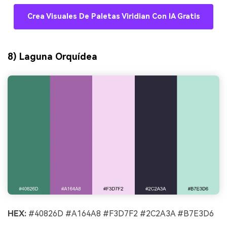
Crea Visuales De Paletas Viridian Con IA Gratis
8) Laguna Orquídea
HEX:
#40826D #A164A8 #F3D7F2 #2C2A3A #B7E3D6