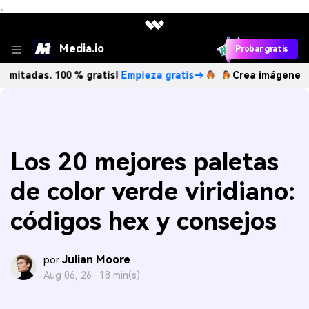
、
Media.io
Probar gratis
. 100 % gratis!
Empieza gratis→
Crea imágenes IA ilimita
Los 20 mejores paletas
de color verde viridiano:
códigos hex y consejos
Julian Moore
por
Aug 06, 26 ·
18 min(s)