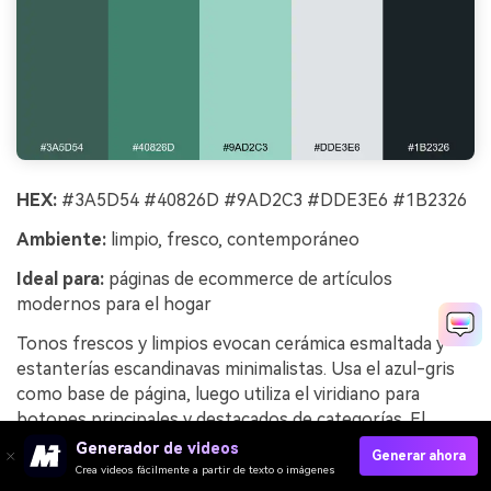
HEX:
#3A5D54 #40826D #9AD2C3 #DDE3E6 #1B2326
Ambiente:
limpio, fresco, contemporáneo
Ideal para:
páginas de ecommerce de artículos
modernos para el hogar
Tonos frescos y limpios evocan cerámica esmaltada y
estanterías escandinavas minimalistas. Usa el azul-gris
como base de página, luego utiliza el viridiano para
botones principales y destacados de categorías. El
carbón mantiene los nombres de los productos legibles
Generador de videos
Generar ahora
sin parecer negro intenso. Consejo: prueba el menta
Crea videos fácilmente a partir de texto o imágenes