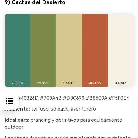
9) Cactus del Desierto
HEX:
#40826D #7C8A4B #D8C690 #B85C3A #F5F0E4
Ambiente:
terroso, soleado, aventurero
Ideal para:
branding y distintivos para equipamiento
outdoor