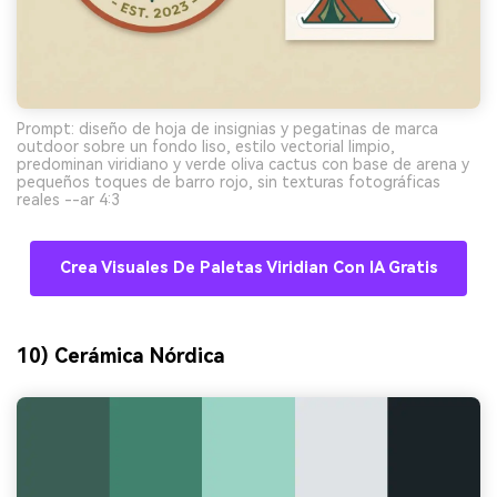
Prompt: diseño de hoja de insignias y pegatinas de marca
outdoor sobre un fondo liso, estilo vectorial limpio,
predominan viridiano y verde oliva cactus con base de arena y
pequeños toques de barro rojo, sin texturas fotográficas
reales --ar 4:3
Crea Visuales De Paletas Viridian Con IA Gratis
10) Cerámica Nórdica