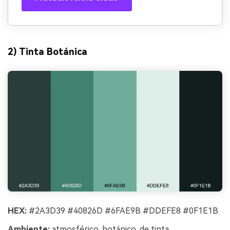
2) Tinta Botánica
HEX:
#2A3D39 #40826D #6FAE9B #DDEFE8 #0F1E1B
Ambiente:
atmosférico, botánico, de tinta