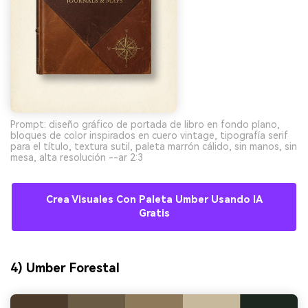
Prompt: diseño gráfico de portada de libro en fondo plano,
bloques de color inspirados en cuero vintage, tipografía serif
para el título, textura sutil, paleta marrón cálido, sin manos, sin
mesa, alta resolución --ar 2:3
Crea Visuales Con Paleta Umber Usando IA
Gratis
4) Umber Forestal