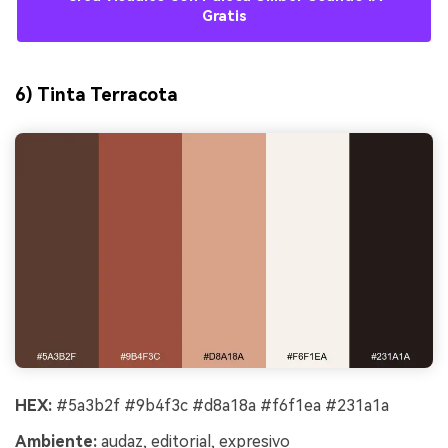
Gratis
6) Tinta Terracota
HEX:
#5a3b2f #9b4f3c #d8a18a #f6f1ea #231a1a
Ambiente:
audaz, editorial, expresivo