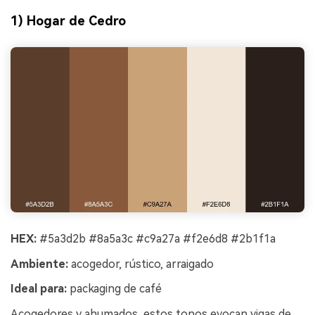
1) Hogar de Cedro
HEX:
#5a3d2b #8a5a3c #c9a27a #f2e6d8 #2b1f1a
Ambiente:
acogedor, rústico, arraigado
Ideal para:
packaging de café
Acogedores y ahumados, estos tonos evocan vigas de