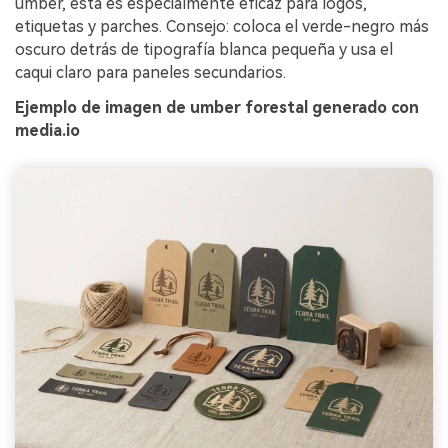
umber, ésta es especialmente eficaz para logos,
Crea imágenes IA
etiquetas y parches. Consejo: coloca el verde-negro más
ilimitadas. 100 %
oscuro detrás de tipografía blanca pequeña y usa el
gratis!
caqui claro para paneles secundarios.
Ejemplo de imagen de umber forestal generado con
Empieza Gratis→
media.io