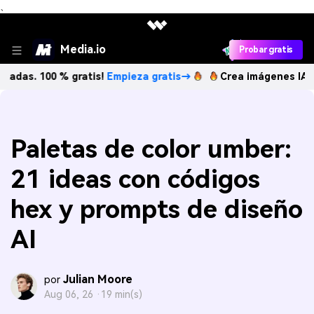
、
Media.io
Probar gratis
00 % gratis!
Empieza gratis→
Crea imágenes IA ilimitadas.
Paletas de color umber:
21 ideas con códigos
hex y prompts de diseño
AI
Julian Moore
por
Aug 06, 26 ·
19 min(s)