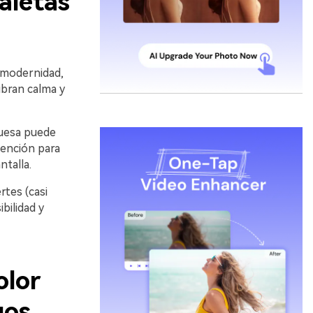
aletas
y modernidad,
ibran calma y
quesa puede
atención para
ntalla.
rtes (casi
ibilidad y
olor
gos