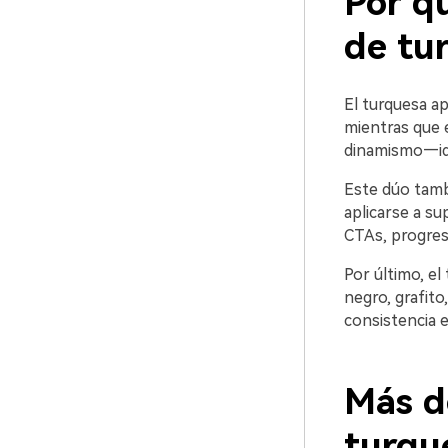
Por qu
de tu
El turquesa ap
mientras que e
dinamismo—ide
Este dúo tamb
aplicarse a su
CTAs, progreso
Por último, el
negro, grafito,
consistencia 
Más d
turqu