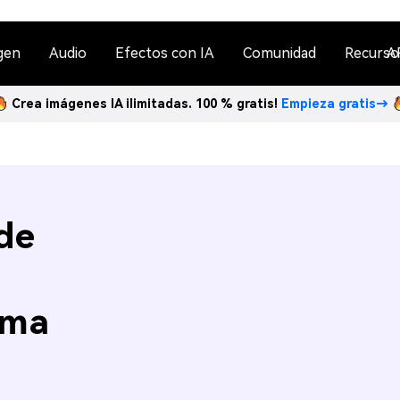
gen
Audio
Efectos con IA
Comunidad
Recurso
A
Crea imágenes IA ilimitadas. 100 % gratis!
Empieza gratis→
de
ima