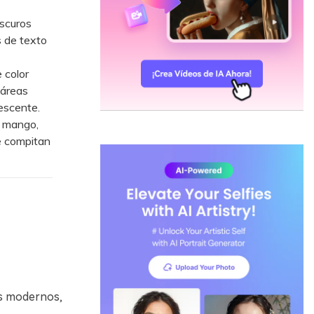
oscuros
s de texto
 color
 áreas
escente.
o mango,
e compitan
os modernos,