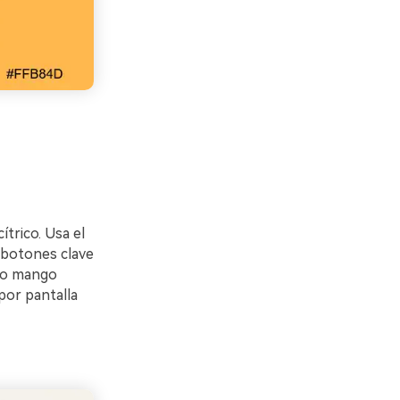
ítrico. Usa el
e botones clave
nto mango
por pantalla