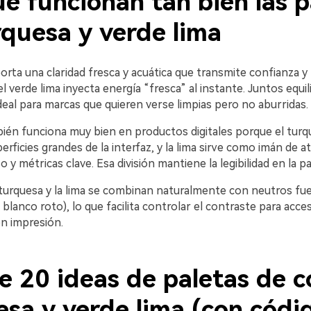
é funcionan tan bien las p
rquesa y verde lima
orta una claridad fresca y acuática que transmite confianza 
l verde lima inyecta energía “fresca” al instante. Juntos equil
al para marcas que quieren verse limpias pero no aburridas.
ién funciona muy bien en productos digitales porque el tur
perficies grandes de la interfaz, y la lima sirve como imán de 
 y métricas clave. Esa división mantiene la legibilidad en la pa
 turquesa y la lima se combinan naturalmente con neutros fue
 blanco roto), lo que facilita controlar el contraste para acces
en impresión.
e 20 ideas de paletas de c
esa y verde lima (con códi