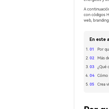
A continuació
con códigos H
web, branding
En este a
Por qu
Más de
¿Qué c
Cómo u
Crea v