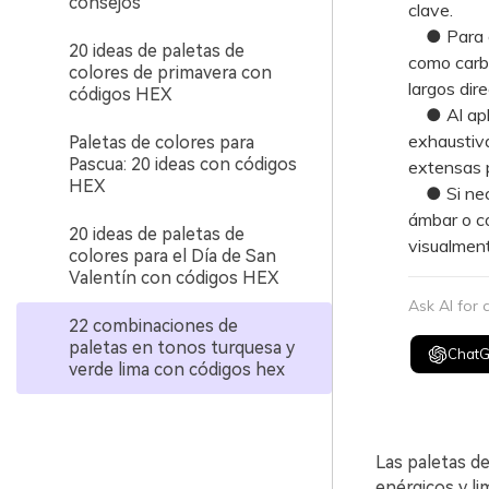
consejos
clave.
● Para gar
20 ideas de paletas de
como carbó
colores de primavera con
largos dir
códigos HEX
● Al aplic
exhaustiva
Paletas de colores para
Pascua: 20 ideas con códigos
extensas p
HEX
● Si neces
ámbar o co
20 ideas de paletas de
visualment
colores para el Día de San
Valentín con códigos HEX
Ask AI for
22 combinaciones de
paletas en tonos turquesa y
Chat
verde lima con códigos hex
Las paletas d
enérgicos y li