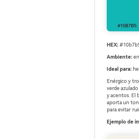
HEX:
#10b7b5
Ambiente:
ené
Ideal para:
her
Enérgico y tro
verde azulado 
y acentos. El
aporta un tono
para evitar rui
Ejemplo de i