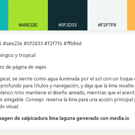
 #a6e22e #0f2d33 #f2f7f6 #ffb84d
rgico y tropical
o de página de viajes
pical, se siente como agua iluminada por el sol con un toque c
profundo para títulos y navegación, y deja que la lima resalt
 blanco roto mantiene el diseño aireado, mientras que el ace
 amigable. Consejo: reserva la lima para una acción principal 
do visual.
magen de salpicadura lima laguna generado con media.io