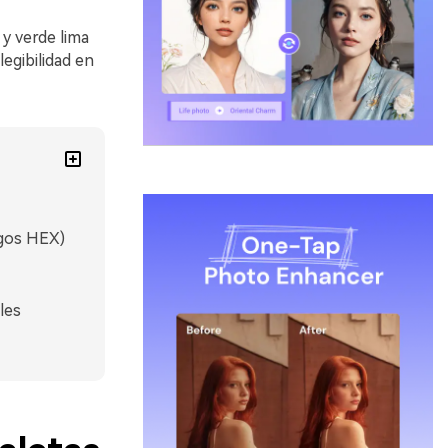
y verde lima
egibilidad en
igos HEX)
les