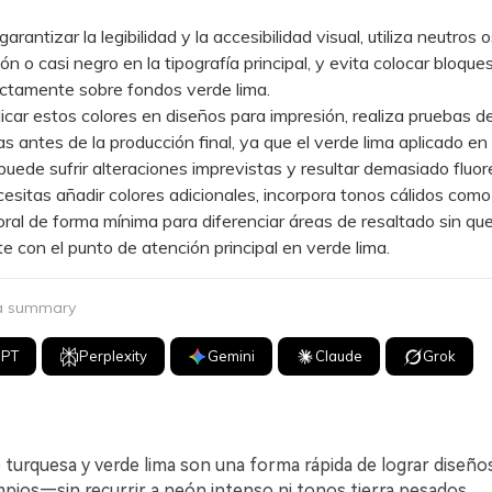
antizar la legibilidad y la accesibilidad visual, utiliza neutros 
n o casi negro en la tipografía principal, y evita colocar bloque
ectamente sobre fondos verde lima.
ar estos colores en diseños para impresión, realiza pruebas de
s antes de la producción final, ya que el verde lima aplicado en
uede sufrir alteraciones imprevistas y resultar demasiado fluor
itas añadir colores adicionales, incorpora tonos cálidos com
ral de forma mínima para diferenciar áreas de resaltado sin qu
e con el punto de atención principal en verde lima.
 a summary
GPT
Perplexity
Gemini
Claude
Grok
e turquesa y verde lima son una forma rápida de lograr diseñ
mpios—sin recurrir a neón intenso ni tonos tierra pesados.