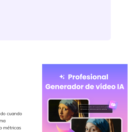
rado cuando
ima
o métricas