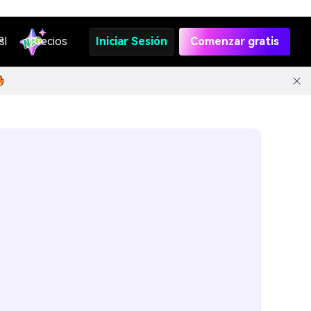
s
PI
Precios
Iniciar Sesión
Comenzar gratis