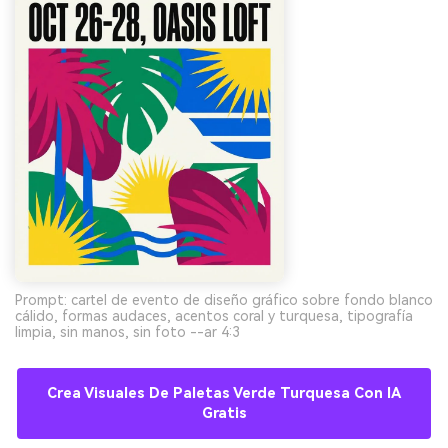
Prompt: cartel de evento de diseño gráfico sobre fondo blanco
cálido, formas audaces, acentos coral y turquesa, tipografía
limpia, sin manos, sin foto --ar 4:3
Crea Visuales De Paletas Verde Turquesa Con IA
Gratis