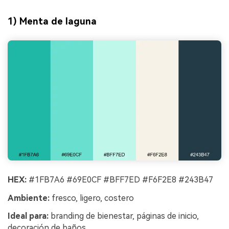
1) Menta de laguna
HEX:
#1FB7A6 #69E0CF #BFF7ED #F6F2E8 #243B47
Ambiente:
fresco, ligero, costero
Ideal para:
branding de bienestar, páginas de inicio,
decoración de baños