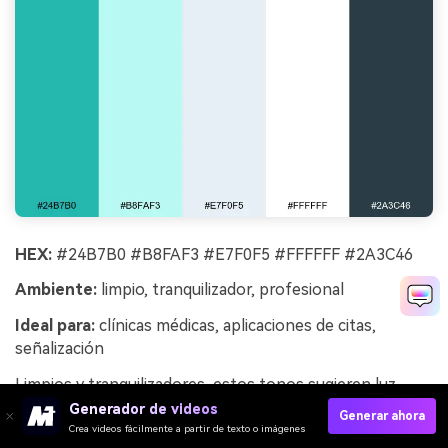
HEX:
#24B7B0 #B8FAF3 #E7F0F5 #FFFFFF #2A3C46
Ambiente:
limpio, tranquilizador, profesional
Ideal para:
clínicas médicas, aplicaciones de citas,
señalización
Limpios y tranquilizadores, estos tonos sugieren luz
estéril, agua clara y profesionalismo calmado. El blanco
Generador de videos
Generar ahora
brillante mantiene la interfaz abierta, mientras que el
Crea videos fácilmente a partir de texto o imágenes