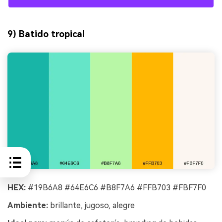
9) Batido tropical
HEX:
#19B6A8 #64E6C6 #B8F7A6 #FFB703 #FBF7F0
Ambiente:
brillante, jugoso, alegre