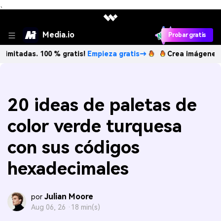
、
Media.io
Probar gratis
. 100 % gratis!
Empieza gratis→
Crea imágenes IA ilimita
20 ideas de paletas de
color verde turquesa
con sus códigos
hexadecimales
Julian Moore
por
Aug 06, 26 ·
18 min(s)