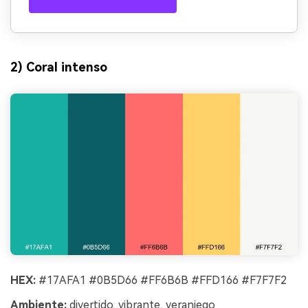
2) Coral intenso
HEX:
#17AFA1 #0B5D66 #FF6B6B #FFD166 #F7F7F2
Ambiente:
divertido, vibrante, veraniego