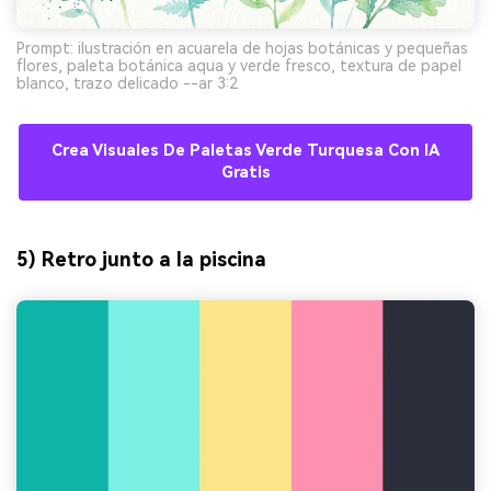
Prompt: ilustración en acuarela de hojas botánicas y pequeñas
flores, paleta botánica aqua y verde fresco, textura de papel
blanco, trazo delicado --ar 3:2
Crea Visuales De Paletas Verde Turquesa Con IA
Gratis
5) Retro junto a la piscina