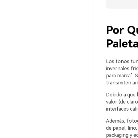
Por Q
Palet
Los tonos tund
invernales fr
para marca”. S
transmiten ambi
Debido a que l
valor (de clar
interfaces ca
Además, fotog
de papel, lino
packaging y edi