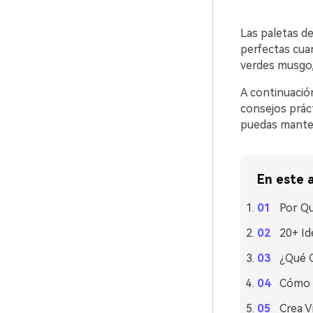
Las paletas d
perfectas cuan
verdes musgo, 
A continuació
consejos prác
puedas manten
En este a
Por Qu
20+ Id
¿Qué 
Cómo U
Crea V