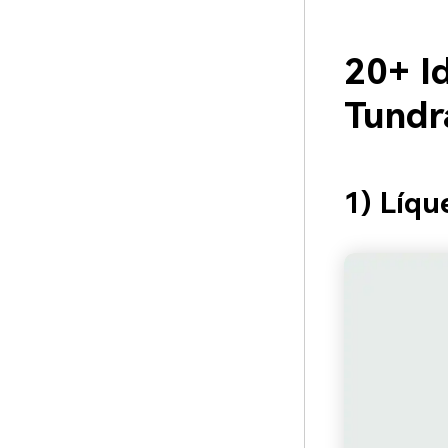
20+ I
Tundr
1) Líqu