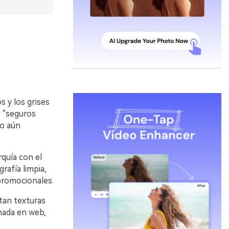
s y los grises
e “seguros
ro aún
rquía con el
rafía limpia,
promocionales.
tan texturas
onada en web,