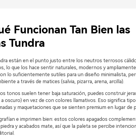
ué Funcionan Tan Bien las
as Tundra
ra están en el punto justo entre los neutros terrosos cálido
íos, lo que los hace sentir naturales, modernos y ampliament
on lo suficientemente sutiles para un diseño minimalista, pe
ente a través de matices (salvia, pizarra, arena, arcilla).
os tonos suelen tener baja saturación, puedes construir jera
o a oscuro) en vez de con colores llamativos. Eso significa tipog
lmadas y maquetaciones que se sienten premium en lugar de 
rafían e imprimen bien: estos colores apagados complemen
, piedra y acabados mate, así que la paleta se percibe intenci
torial.