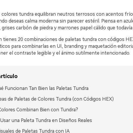
e colores tundra equilibran neutros terrosos con acentos frí
do deseas calma moderna sin parecer estéril. Piensa en azule
grises carbón de piedra y marrones papel cálido que todavía 
n tienes 20 combinaciones de paletas tundra con códigos H
ticos para combinarlas en UI, branding y maquetación editor
er el contraste legible y el ánimo sutilmente intencionado.
rtículo
é Funcionan Tan Bien las Paletas Tundra
eas de Paletas de Colores Tundra (con Códigos HEX)
Colores Combinan Bien con Tundra?
sar una Paleta Tundra en Diseños Reales
isuales de Paletas Tundra con IA