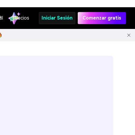
s
PI
Precios
Iniciar Sesión
Comenzar gratis