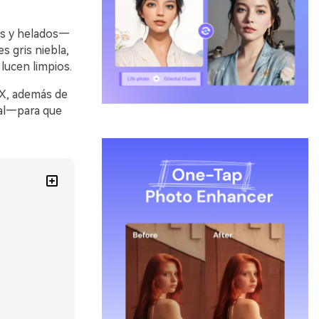
os y helados—
s gris niebla,
lucen limpios.
EX, además de
ial—para que