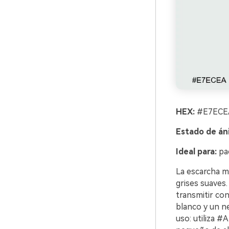
HEX:
#E7ECEA
Estado de án
Ideal para:
pac
La escarcha ma
grises suaves
transmitir con
blanco y un ne
uso: utiliza 