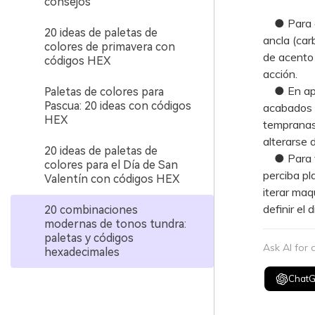
consejos
● Para gar
20 ideas de paletas de
ancla (car
colores de primavera con
de acento 
códigos HEX
acción.
● En apli
Paletas de colores para
Pascua: 20 ideas con códigos
acabados m
HEX
tempranas 
alterarse 
20 ideas de paletas de
● Para va
colores para el Día de San
perciba pl
Valentín con códigos HEX
iterar maq
definir el d
20 combinaciones
modernas de tonos tundra:
paletas y códigos
Ask AI for
hexadecimales
Chat