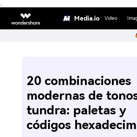
、
Media.io
Video
Ima
20 combinaciones
modernas de tono
tundra: paletas y
códigos hexadecim