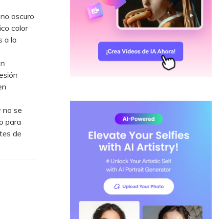
ono oscuro
ico color
 a la
on
esión
en
 no se
io para
ntes de