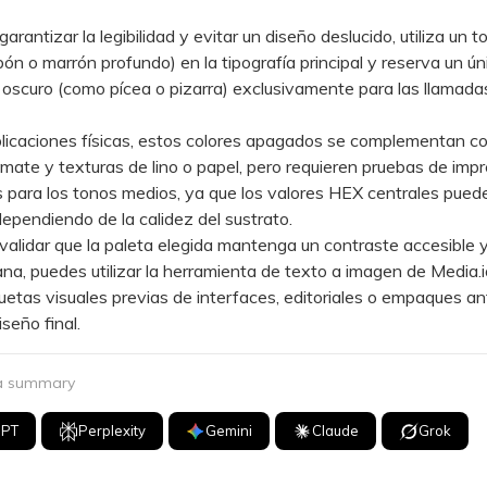
antizar la legibilidad y evitar un diseño deslucido, utiliza un t
bón o marrón profundo) en la tipografía principal y reserva un ún
oscuro (como pícea o pizarra) exclusivamente para las llamadas
caciones físicas, estos colores apagados se complementan c
ate y texturas de lino o papel, pero requieren pruebas de impr
para los tonos medios, ya que los valores HEX centrales pued
dependiendo de la calidez del sustrato.
lidar que la paleta elegida mantenga un contraste accesible y
ana, puedes utilizar la herramienta de texto a imagen de Media.
uetas visuales previas de interfaces, editoriales o empaques a
iseño final.
 a summary
GPT
Perplexity
Gemini
Claude
Grok