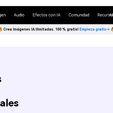
gen
Audio
Efectos con IA
Comunidad
Recurso
A
Crea imágenes IA ilimitadas. 100 % gratis!
Empieza gratis→
s
ales