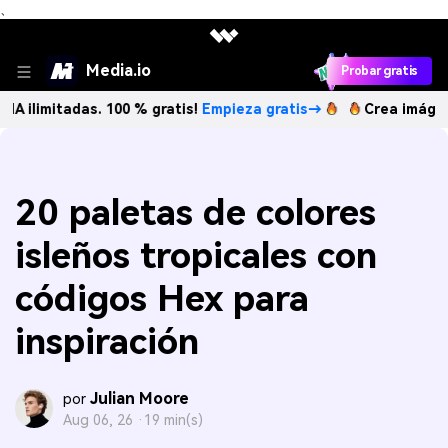
、
Media.io
Probar gratis
itadas. 100 % gratis!
Empieza gratis→
Crea imágenes IA il
20 paletas de colores
isleños tropicales con
códigos Hex para
inspiración
Julian Moore
por
Aug 06, 26 ·
19 min(s)