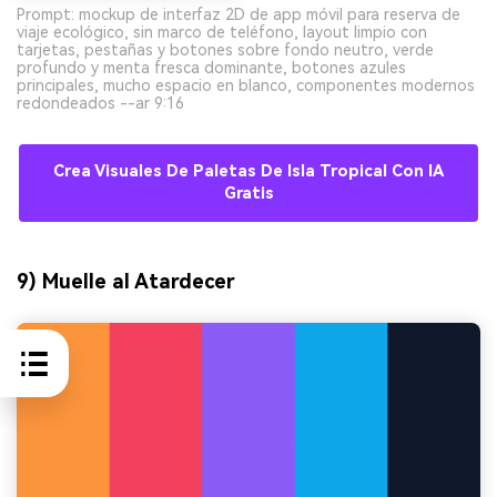
Prompt: mockup de interfaz 2D de app móvil para reserva de
viaje ecológico, sin marco de teléfono, layout limpio con
tarjetas, pestañas y botones sobre fondo neutro, verde
profundo y menta fresca dominante, botones azules
principales, mucho espacio en blanco, componentes modernos
redondeados --ar 9:16
Crea Visuales De Paletas De Isla Tropical Con IA
Gratis
9) Muelle al Atardecer