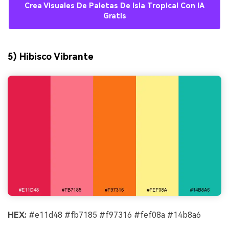
Crea Visuales De Paletas De Isla Tropical Con IA
Gratis
5) Hibisco Vibrante
HEX:
#e11d48 #fb7185 #f97316 #fef08a #14b8a6