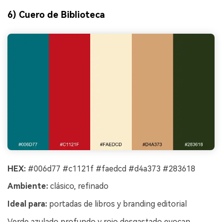
6) Cuero de Biblioteca
HEX:
#006d77 #c1121f #faedcd #d4a373 #283618
Ambiente:
clásico, refinado
Ideal para:
portadas de libros y branding editorial
Verde azulado profundo y rojo desgastado evocan