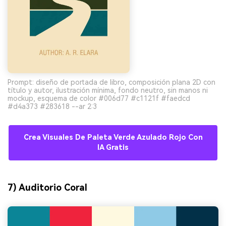
Prompt: diseño de portada de libro, composición plana 2D con
título y autor, ilustración mínima, fondo neutro, sin manos ni
mockup, esquema de color #006d77 #c1121f #faedcd
#d4a373 #283618 --ar 2:3
Crea Visuales De Paleta Verde Azulado Rojo Con
IA Gratis
7) Auditorio Coral