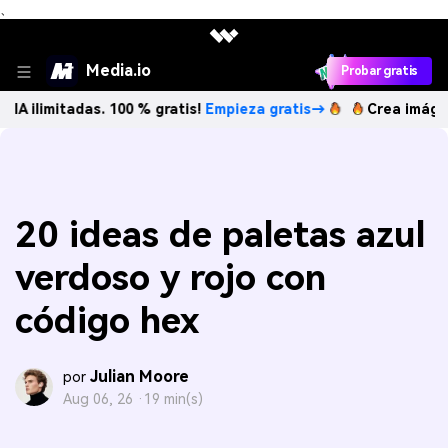
、
Media.io
Probar gratis
tadas. 100 % gratis!
Empieza gratis→
Crea imágenes IA ili
20 ideas de paletas azul
verdoso y rojo con
código hex
Julian Moore
por
Aug 06, 26 ·
19 min(s)