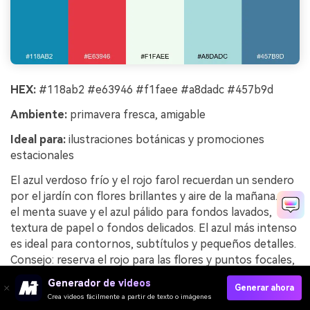
HEX:
#118ab2 #e63946 #f1faee #a8dadc #457b9d
Ambiente:
primavera fresca, amigable
Ideal para:
ilustraciones botánicas y promociones
estacionales
El azul verdoso frío y el rojo farol recuerdan un sendero
por el jardín con flores brillantes y aire de la mañana. Usa
el menta suave y el azul pálido para fondos lavados,
textura de papel o fondos delicados. El azul más intenso
es ideal para contornos, subtítulos y pequeños detalles.
Consejo: reserva el rojo para las flores y puntos focales,
de modo que la composición guíe naturalmente la vista.
Generador de videos
Generar ahora
Crea videos fácilmente a partir de texto o imágenes
Ejemplo de imagen de farol de jardín generada