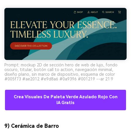
Prompt: mockup 2D de sección hero de web de lujo, fondo
oscuro, titular, botón call to action, navegación minimal,
diseño plano, sin marco de dispositivo, esquema de color
#005f73 #ae2012 #e9d8a6 #0a9396 #001219 --ar 21:9
Crea Visuales De Paleta Verde Azulado Rojo Con
IA Gratis
9) Cerámica de Barro