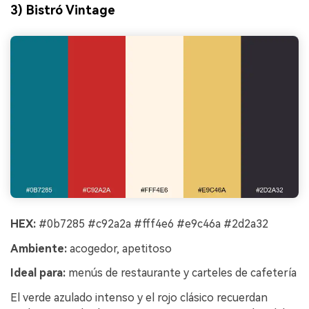
3) Bistró Vintage
HEX:
#0b7285 #c92a2a #fff4e6 #e9c46a #2d2a32
Ambiente:
acogedor, apetitoso
Ideal para:
menús de restaurante y carteles de cafetería
El verde azulado intenso y el rojo clásico recuerdan