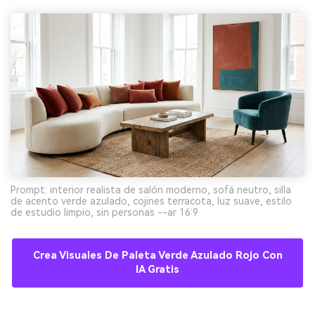
Prompt: interior realista de salón moderno, sofá neutro, silla
de acento verde azulado, cojines terracota, luz suave, estilo
de estudio limpio, sin personas --ar 16:9
Crea Visuales De Paleta Verde Azulado Rojo Con
IA Gratis