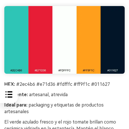
HEX:
#2ec4b6 #e71d36 #fdfffc #ff9f1c #011627
Ambiente:
artesanal, atrevida
Ideal para:
packaging y etiquetas de productos
artesanales
El verde azulado fresco y el rojo tomate brillan como
cerámica vidriada en la estantería. Mantén el blanco