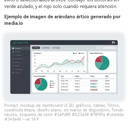
verde azulado, y el rojo solo cuando requiera atención.
Ejemplo de imagen de arándano ártico generado por
media.io
Prompt: mockup de dashboard UI 2D, gráficos, tablas, filtros,
cuadrícula limpia, diseño plano, sin marco de dispositivo, fondo
neutro, esquema de color #2a9d8f #b23a48 #f8f9fa #ced4da
#343a40 --ar 16:9