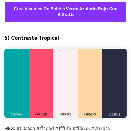
Crea Visuales De Paleta Verde Azulado Rojo Con
IA Gratis
5) Contraste Tropical
HEX:
#00a6a6 #ff4d6d #fff0f3 #ffd6a5 #2b2d42