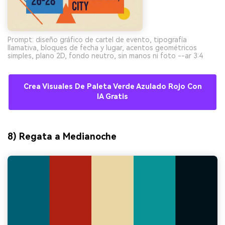
Prompt: diseño gráfico de cartel de evento, tipografía
llamativa, bloques de fecha y lugar, acentos geométricos
simples, plano 2D, fondo neutro, sin manos ni foto --ar 3:4
Crea Visuales De Paleta Verde Azulado Rojo Con
IA Gratis
8) Regata a Medianoche