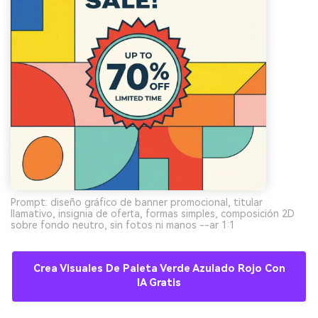
Prompt: diseño gráfico de banner promocional, titular
llamativo, insignia de oferta, formas simples, composición 2D
sobre fondo neutro, sin fotos ni manos --ar 1:1
Crea Visuales De Paleta Verde Azulado Rojo Con
IA Gratis