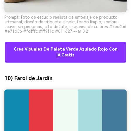
Prompt: foto de estudio realista de embalaje de producto
artesanal, diseño de etiqueta simple, fondo limpio, sombra
suave, sin personas, alto detalle, esquema de colores #2ec4b6
#e71d36 #fdfffc #ff9f1c #011627 --ar 3:2
Crea Visuales De Paleta Verde Azulado Rojo Con
IA Gratis
10) Farol de Jardín