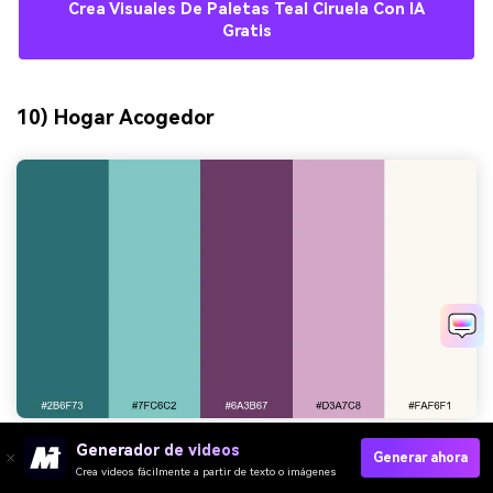
Crea Visuales De Paletas Teal Ciruela Con IA
Gratis
10) Hogar Acogedor
Generador de videos
HEX:
#2b6f73 #7fc6c2 #6a3b67 #d3a7c8 #faf6f1
Generar ahora
Crea videos fácilmente a partir de texto o imágenes