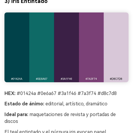
3) Iris Entintado
HEX:
#01424a #0e6a67 #3a1f46 #7a3f74 #d8c7d8
Estado de ánimo:
editorial, artístico, dramático
Ideal para:
maquetaciones de revista y portadas de
discos
El teal entintado y el púrpura iris evocan papel