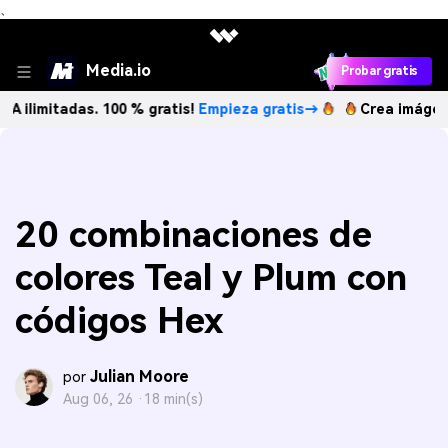
、
Media.io
Probar gratis
adas. 100 % gratis!
Empieza gratis→
Crea imágenes IA ilim
20 combinaciones de
colores Teal y Plum con
códigos Hex
Julian Moore
por
Aug 06, 26 ·
18 min(s)