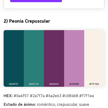
2) Peonía Crepuscular
HEX:
#0a4f57 #2a7f7a #6a2e63 #c084b8 #f7f1ea
Estado de ánimo:
romántico, crepuscular, suave