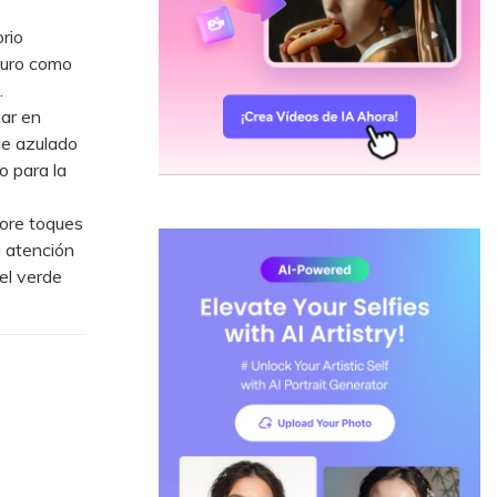
rio
scuro como
.
ar en
de azulado
o para la
ore toques
a atención
el verde