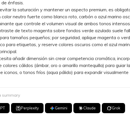
de énfasis.
tar la saturación y mantener un aspecto premium, es obligato
n color neutro fuerte como blanco roto, carbón o azul marino o
nante que controle el volumen visual de ambos tonos intensos
raste de texto magenta sobre fondos verde azulado suele fall
d para tamaños pequeños; por seguridad, aplique magenta o ver
co para etiquetas, y reserve colores oscuros como el azul marin
principal.
sita añadir dimensión sin crear competencia cromática, incorp
 colores cálidos (ámbar, oro o amarillo mantequilla) para guiar l
e iconos, o tonos fríos (aqua pálido) para expandir visualmente 
 a summary
GPT
Perplexity
Gemini
Claude
Grok