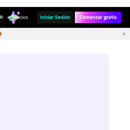
s
PI
Precios
Iniciar Sesión
Comenzar gratis