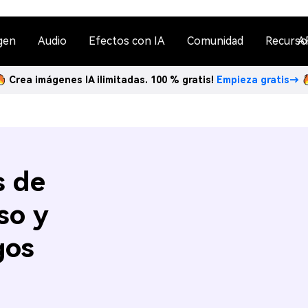
gen
Audio
Efectos con IA
Comunidad
Recurso
A
Crea imágenes IA ilimitadas. 100 % gratis!
Empieza gratis→
s de
so y
gos