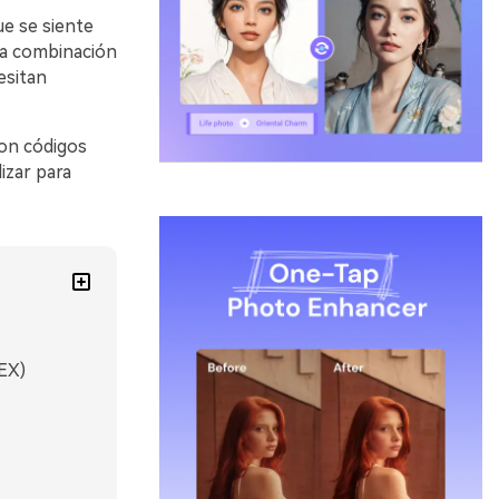
e se siente
una combinación
esitan
con códigos
izar para
EX)