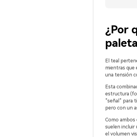
¿Por q
palet
El teal perten
mientras que 
una tensión co
Esta combinac
estructura (f
“señal” para ti
pero con un a
Como ambos co
suelen incluir
el volumen vi