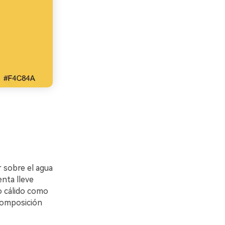
r sobre el agua
enta lleve
o cálido como
 composición