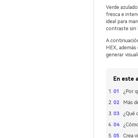
Verde azulado
fresca e inten
ideal para ma
contraste sin l
A continuació
HEX, además d
generar visual
En este a
¿Por q
Más de
¿Qué c
¿Cómo 
Crea v