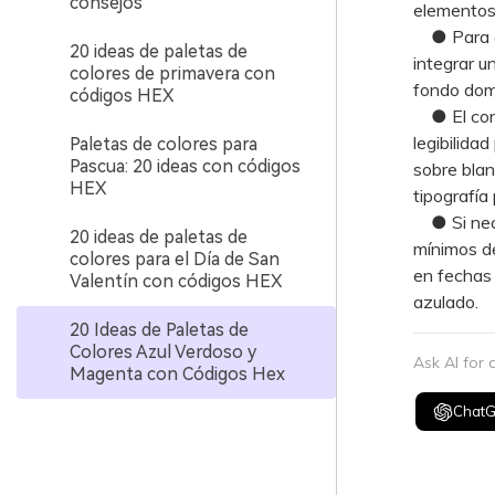
consejos
elementos 
● Para evi
20 ideas de paletas de
integrar u
colores de primavera con
fondo domi
códigos HEX
● El cont
legibilida
Paletas de colores para
Pascua: 20 ideas con códigos
sobre blan
HEX
tipografía 
● Si nece
20 ideas de paletas de
mínimos de
colores para el Día de San
en fechas 
Valentín con códigos HEX
azulado.
20 Ideas de Paletas de
Colores Azul Verdoso y
Ask AI for
Magenta con Códigos Hex
Chat