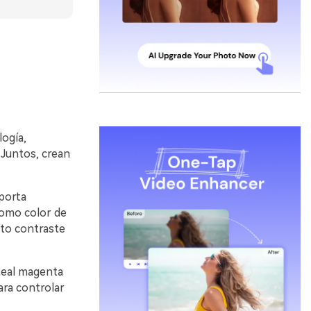
logía,
 Juntos, crean
porta
como color de
alto contraste
teal magenta
ara controlar