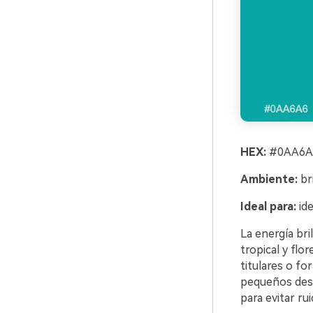
HEX:
#0AA6A
Ambiente:
br
Ideal para:
id
La energía bri
tropical y flo
titulares o fo
pequeños dest
para evitar rui