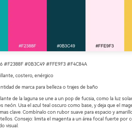
6 #F2388F #0B3C49 #FFE9F3 #F4C84A
illante, costero, enérgico
entidad de marca para belleza o trajes de baño
llante de la laguna se une a un pop de fucsia, como la luz sola
res neón. Usa el azul teal oscuro como base, y deja que el mag
rmas clave. Combínalo con rubor suave para espacio y amarill
ellos. Consejo: limita el magenta a un área focal fuerte por
do visual.