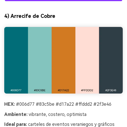
4) Arrecife de Cobre
HEX:
#006d77 #83c5be #d17a22 #ffddd2 #2f3e46
Ambiente:
vibrante, costero, optimista
Ideal para:
carteles de eventos veraniegos y gráficos