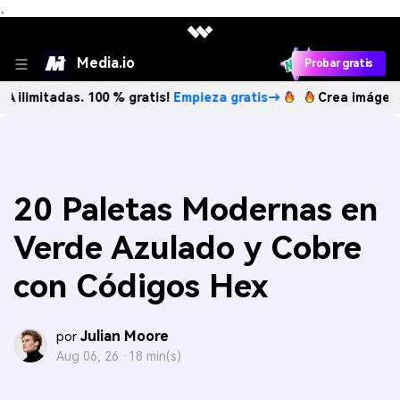
、
Media.io
Probar gratis
adas. 100 % gratis!
Empieza gratis→
Crea imágenes IA ilim
20 Paletas Modernas en
Verde Azulado y Cobre
con Códigos Hex
Julian Moore
por
Aug 06, 26 ·
18 min(s)