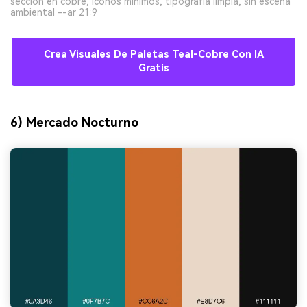
sección en cobre, íconos mínimos, tipografía limpia, sin escena
ambiental --ar 21:9
Crea Visuales De Paletas Teal-Cobre Con IA
Gratis
6) Mercado Nocturno