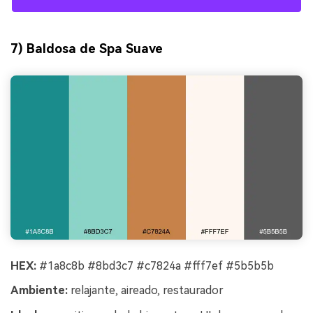
7) Baldosa de Spa Suave
HEX:
#1a8c8b #8bd3c7 #c7824a #fff7ef #5b5b5b
Ambiente:
relajante, aireado, restaurador