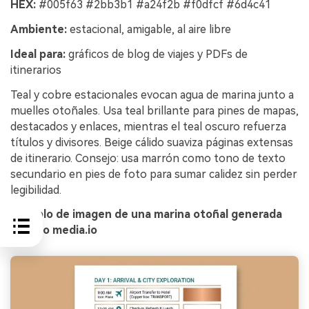
HEX:
#005f63 #2bb3b1 #a24f2b #f0dfcf #6d4c41
Ambiente:
estacional, amigable, al aire libre
Ideal para:
gráficos de blog de viajes y PDFs de
itinerarios
Teal y cobre estacionales evocan agua de marina junto a
muelles otoñales. Usa teal brillante para pines de mapas,
destacados y enlaces, mientras el teal oscuro refuerza
títulos y divisores. Beige cálido suaviza páginas extensas
de itinerario. Consejo: usa marrón como tono de texto
secundario en pies de foto para sumar calidez sin perder
legibilidad.
Ejemplo de imagen de una marina otoñal generada
usando media.io