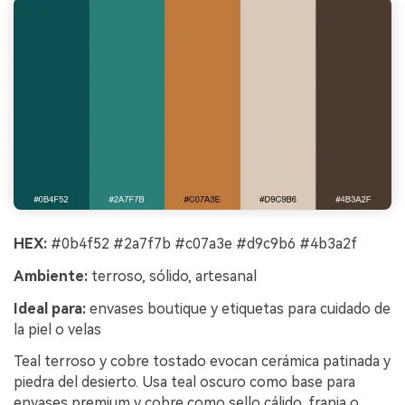
HEX:
#0b4f52 #2a7f7b #c07a3e #d9c9b6 #4b3a2f
Ambiente:
terroso, sólido, artesanal
Ideal para:
envases boutique y etiquetas para cuidado de
la piel o velas
Teal terroso y cobre tostado evocan cerámica patinada y
piedra del desierto. Usa teal oscuro como base para
envases premium y cobre como sello cálido, franja o