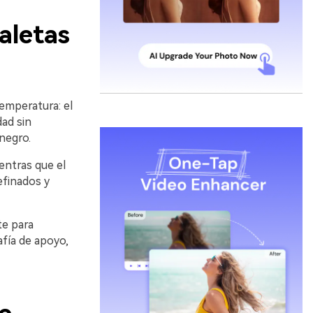
aletas
emperatura: el
dad sin
negro.
ientras que el
efinados y
te para
fía de apoyo,