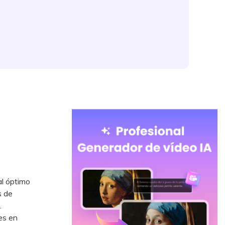
al óptimo
s de
.
es en