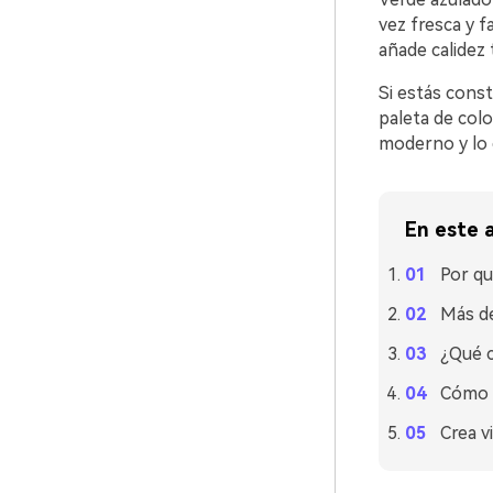
vez fresca y f
añade calidez 
Si estás cons
paleta de col
moderno y lo 
En este a
Por qu
Más de
¿Qué c
Cómo u
Crea v