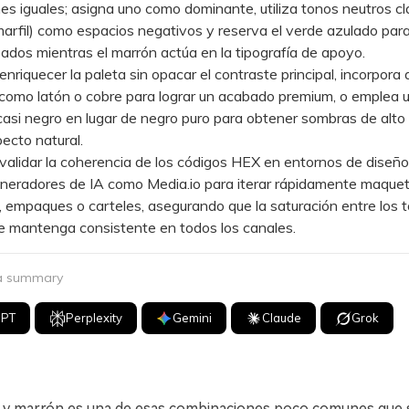
es iguales; asigna uno como dominante, utiliza tonos neutros cl
arfil) como espacios negativos y reserva el verde azulado par
dos mientras el marrón actúa en la tipografía de apoyo.
iquecer la paleta sin opacar el contraste principal, incorpora
como latón o cobre para lograr un acabado premium, o emplea 
asi negro en lugar de negro puro para obtener sombras de alto
ecto natural.
idar la coherencia de los códigos HEX en entornos de diseño 
neradores de IA como Media.io para iterar rápidamente maque
, empaques o carteles, asegurando que la saturación entre los 
e mantenga consistente en todos los canales.
 a summary
GPT
Perplexity
Gemini
Claude
Grok
 y marrón es una de esas combinaciones poco comunes que se