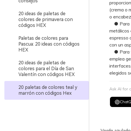
consejos
proporcion
(crema o m
20 ideas de paletas de
o encabeza
colores de primavera con
● Para enr
códigos HEX
metálicos 
espresso c
Paletas de colores para
Pascua: 20 ideas con códigos
con un asp
HEX
● Para val
emplea ge
20 ideas de paletas de
interfaces
colores para el Día de San
elegidos s
Valentín con códigos HEX
20 paletas de colores teal y
Ask AI for
marrón con códigos Hex
Chat
Verde azulado