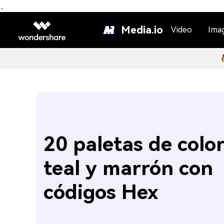
、
Media.io
Video
Ima
20 paletas de colo
teal y marrón con
códigos Hex