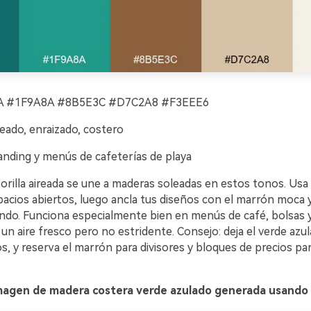
 #1F9A8A #8B5E3C #D7C2A8 #F3EEE6
eado, enraizado, costero
nding y menús de cafeterías de playa
 orilla aireada se une a maderas soleadas en estos tonos. Usa
pacios abiertos, luego ancla tus diseños con el marrón moca y
ndo. Funciona especialmente bien en menús de café, bolsas y
n aire fresco pero no estridente. Consejo: deja el verde azu
os, y reserva el marrón para divisores y bloques de precios par
magen de madera costera verde azulado generada usando 