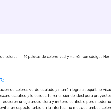
 de colores
20 paletas de colores teal y marrón con códigos Hex
R:
ción de colores verde azulado y marrón logra un equilibrio visu
rescura acuática y la calidez terrenal, siendo ideal para proyecto
 requieren una jerarquía clara y un tono confiable pero moderno
tar un aspecto turbio en la interfaz, no mezcles ambos color