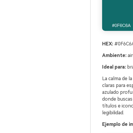
HEX:
#0F6C6A
Ambiente:
air
Ideal para:
bra
La calma de la
claras para es
azulado profu
donde buscas u
títulos e icon
legibilidad.
Ejemplo de i