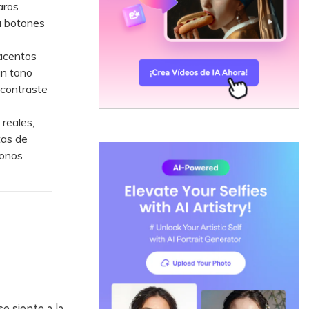
aros
a botones
 acentos
un tono
 contraste
reales,
tas de
tonos
 siente a la