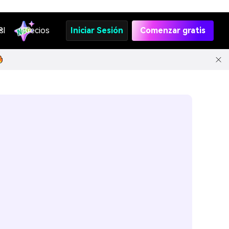
s
PI
Precios
Iniciar Sesión
Comenzar gratis