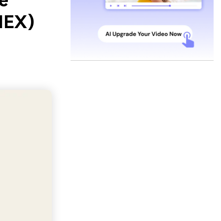
e
HEX)