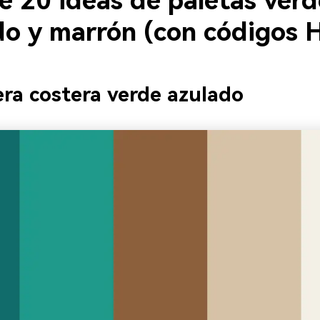
e 20 ideas de paletas verd
do y marrón (con códigos 
ra costera verde azulado