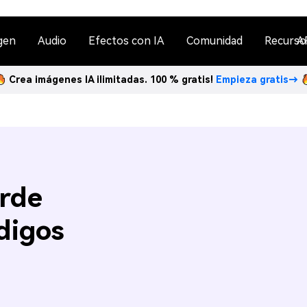
gen
Audio
Efectos con IA
Comunidad
Recurso
A
Crea imágenes IA ilimitadas. 100 % gratis!
Empieza gratis→
erde
digos