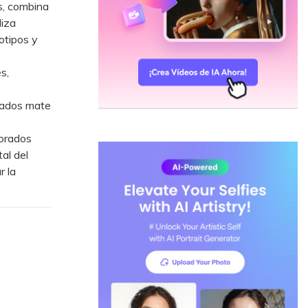
s, combina
liza
otipos y
s,
bados mate
dorados
al del
r la