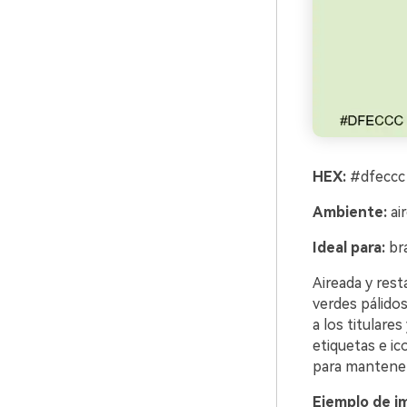
HEX:
#dfeccc
Ambiente:
air
Ideal para:
bra
Aireada y rest
verdes pálido
a los titulare
etiquetas e i
para mantener
Ejemplo de i