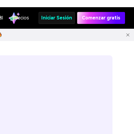
s
PI
Precios
Iniciar Sesión
Comenzar gratis