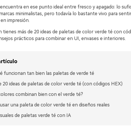
e encuentra en ese punto ideal entre fresco y apagado: lo suf
marcas minimalistas, pero todavía lo bastante vivo para sen
 en impresión.
n tienes más de 20 ideas de paletas de color verde té con có
sejos prácticos para combinar en UI, envases e interiores.
rtículo
é funcionan tan bien las paletas de verde té
 20 ideas de paletas de color verde té (con códigos HEX)
olores combinan bien con el verde té?
sar una paleta de color verde té en diseños reales
isuales de paletas verde té con IA