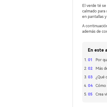
El verde té s
calmado para 
en pantallas y
A continuació
además de con
En este a
Por qu
Más de
¿Qué c
Cómo u
Crea v