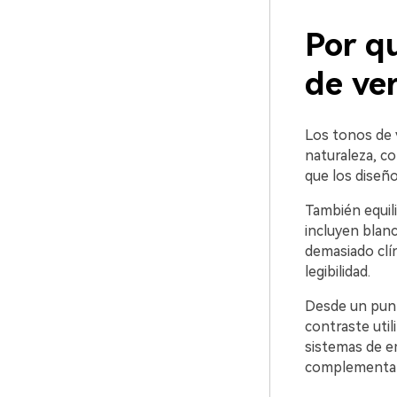
Por qu
de ve
Los tonos de v
naturaleza, co
que los diseñ
También equili
incluyen blanc
demasiado clí
legibilidad.
Desde un punto
contraste util
sistemas de e
complementar