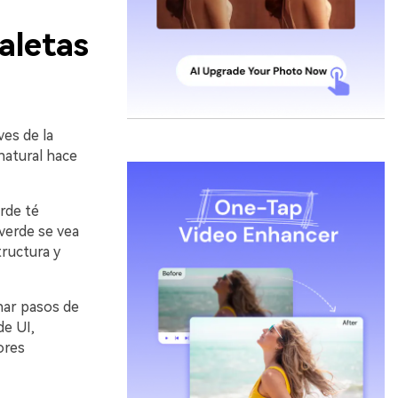
aletas
es de la
natural hace
rde té
 verde se vea
ructura y
nar pasos de
de UI,
ores