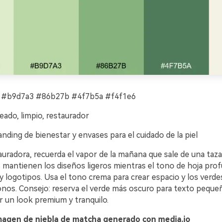
 #b9d7a3 #86b27b #4f7b5a #f4f1e6
eado, limpio, restaurador
nding de bienestar y envases para el cuidado de la piel
auradora, recuerda el vapor de la mañana que sale de una taza
s mantienen los diseños ligeros mientras el tono de hoja pro
s y logotipos. Usa el tono crema para crear espacio y los verd
conos. Consejo: reserva el verde más oscuro para texto peque
 un look premium y tranquilo.
magen de niebla de matcha generado con media.io