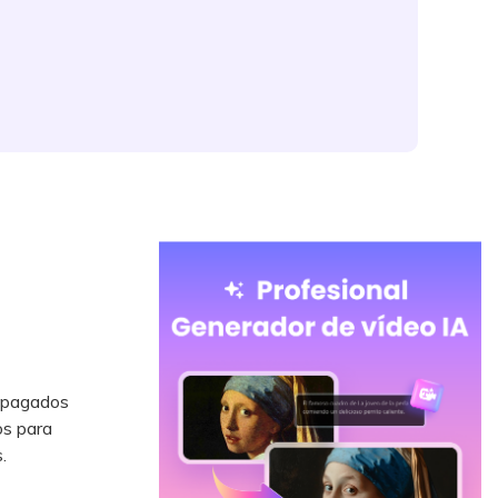
 apagados
os para
.