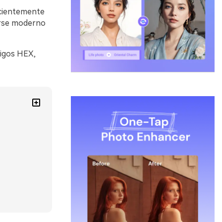
icientemente
tirse moderno
digos HEX,