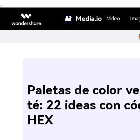
、
Media.io
Video
Ima
Paletas de color v
té: 22 ideas con có
HEX