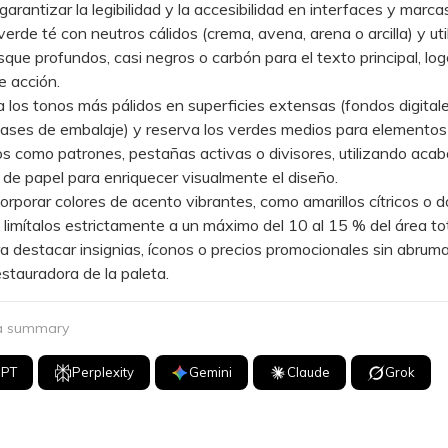
antizar la legibilidad y la accesibilidad en interfaces y marca
verde té con neutros cálidos (crema, avena, arena o arcilla) y uti
que profundos, casi negros o carbón para el texto principal, log
 acción.
os tonos más pálidos en superficies extensas (fondos digitale
ases de embalaje) y reserva los verdes medios para elementos
s como patrones, pestañas activas o divisores, utilizando aca
 de papel para enriquecer visualmente el diseño.
porar colores de acento vibrantes, como amarillos cítricos o 
limítalos estrictamente a un máximo del 10 al 15 % del área tot
a destacar insignias, íconos o precios promocionales sin abruma
estauradora de la paleta.
 a summary
GPT
Perplexity
Gemini
Claude
Grok