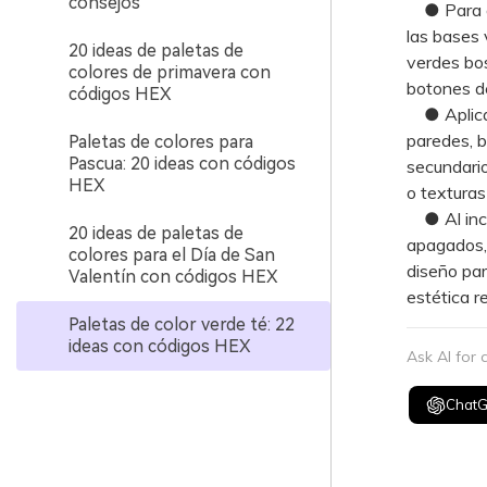
consejos
● Para gar
las bases 
20 ideas de paletas de
verdes bos
colores de primavera con
botones de
códigos HEX
● Aplica l
paredes, b
Paletas de colores para
Pascua: 20 ideas con códigos
secundario
HEX
o texturas
● Al incor
20 ideas de paletas de
apagados, 
colores para el Día de San
diseño par
Valentín con códigos HEX
estética r
Paletas de color verde té: 22
ideas con códigos HEX
Ask AI for
Chat