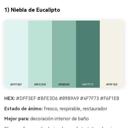
1) Niebla de Eucalipto
HEX:
#DFF3EF #BFE3D6 #89B9A9 #4F7F73 #F6F1E8
Estado de ánimo:
fresco, respirable, restaurador
Mejor para:
decoración interior de baño