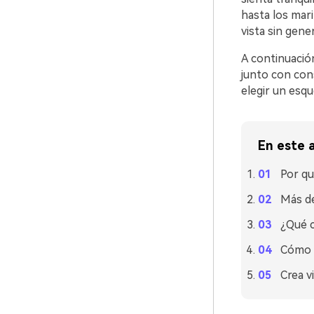
hasta los mari
vista sin gener
A continuació
junto con cons
elegir un esq
En este a
Por qu
Más de
¿Qué c
Cómo u
Crea v