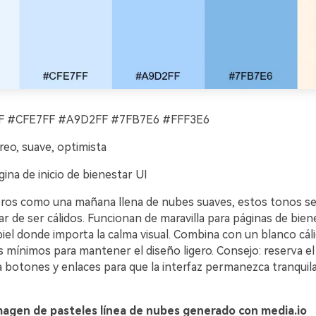
 #CFE7FF #A9D2FF #7FB7E6 #FFF3E6
reo, suave, optimista
ina de inicio de bienestar UI
geros como una mañana llena de nubes suaves, estos tonos se
jar de ser cálidos. Funcionan de maravilla para páginas de bien
piel donde importa la calma visual. Combina con un blanco cál
s mínimos para mantener el diseño ligero. Consejo: reserva el
 botones y enlaces para que la interfaz permanezca tranquil
magen de pasteles línea de nubes generado con media.io