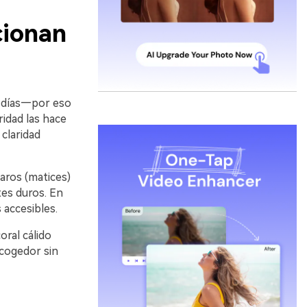
cionan
s días—por eso
ridad las hace
claridad
aros (matices)
tes duros. En
 accesibles.
ral cálido
cogedor sin