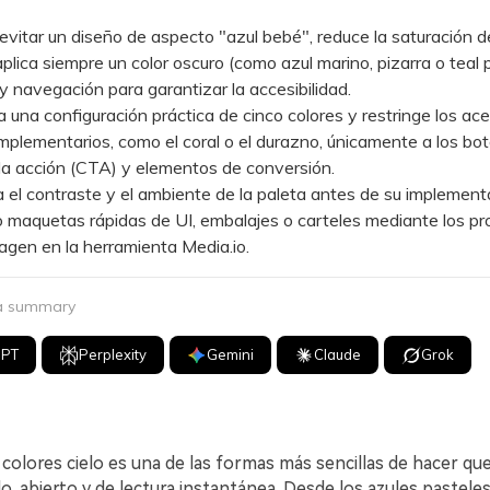
tar un diseño de aspecto "azul bebé", reduce la saturación d
plica siempre un color oscuro (como azul marino, pizarra o teal 
y navegación para garantizar la accesibilidad.
una configuración práctica de cinco colores y restringe los ac
mplementarios, como el coral o el durazno, únicamente a los bo
la acción (CTA) y elementos de conversión.
l contraste y el ambiente de la paleta antes de su implement
 maquetas rápidas de UI, embalajes o carteles mediante los p
agen en la herramienta Media.io.
 a summary
GPT
Perplexity
Gemini
Claude
Grok
colores cielo es una de las formas más sencillas de hacer qu
lo, abierto y de lectura instantánea. Desde los azules pastele