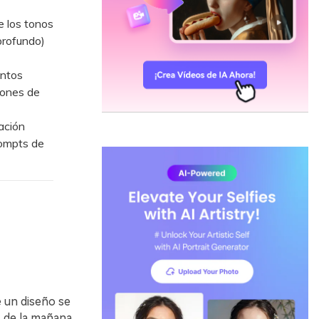
e los tonos
profundo)
entos
tones de
ación
rompts de
e un diseño se
s de la mañana