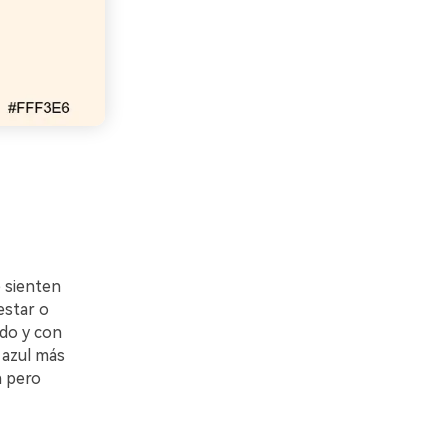
 sienten
estar o
ido y con
 azul más
a pero