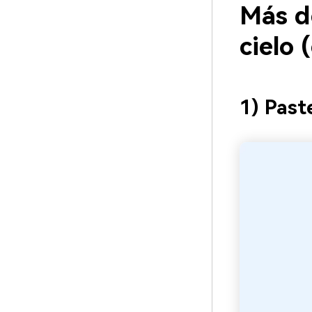
Más d
cielo
1) Past