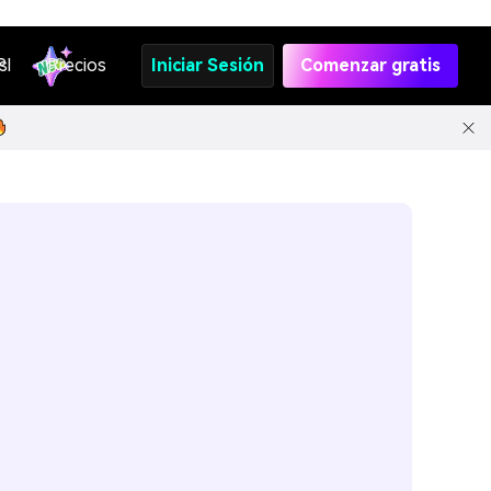
s
PI
Precios
Iniciar Sesión
Comenzar gratis