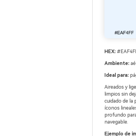
HEX:
#EAF4FF
Ambiente:
aé
Ideal para:
pág
Aireados y li
limpios sin de
cuidado de la 
íconos lineale
profundo para
navegable.
Ejemplo de i