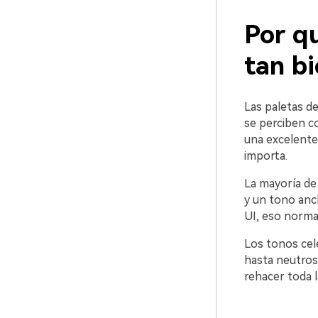
Por qu
tan b
Las paletas de
se perciben co
una excelente
importa.
La mayoría de
y un tono ancl
UI, eso normal
Los tonos cel
hasta neutros
rehacer toda l