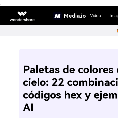
、
Media.io
Video
Ima
Paletas de colores
cielo: 22 combinac
códigos hex y ejem
AI