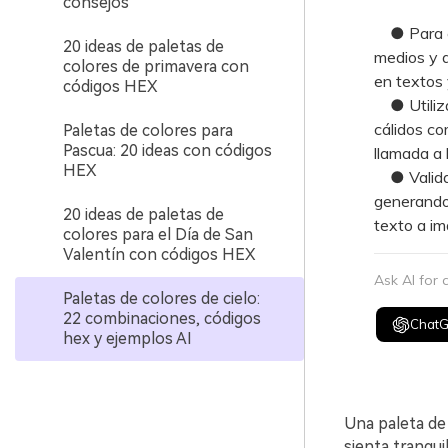
consejos
● Para evi
20 ideas de paletas de
medios y a
colores de primavera con
en textos 
códigos HEX
● Utiliza 
cálidos co
Paletas de colores para
Pascua: 20 ideas con códigos
llamada a 
HEX
● Valida e
generando
20 ideas de paletas de
texto a im
colores para el Día de San
Valentín con códigos HEX
Ask AI for
Paletas de colores de cielo:
22 combinaciones, códigos
Chat
hex y ejemplos AI
Una paleta de 
sienta tranqui