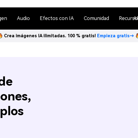
gen
Audio
Efectos con IA
Comunidad
Recurso
A
Crea imágenes IA ilimitadas. 100 % gratis!
Empieza gratis→
 de
iones,
plos