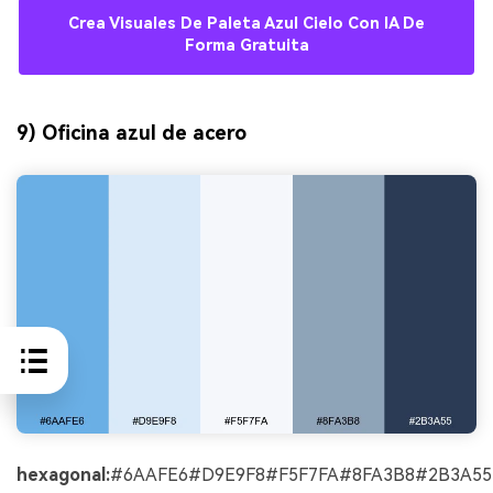
Crea Visuales De Paleta Azul Cielo Con IA De
Forma Gratuita
9) Oficina azul de acero
hexagonal:
#6AAFE6#D9E9F8#F5F7FA#8FA3B8#2B3A55