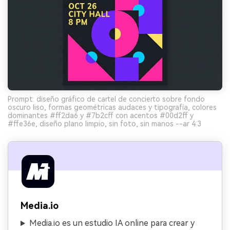
Prompt: diseño gráfico de cartel de concierto sobre fondo
oscuro liso, formas geométricas audaces y tipografía, colores
dominantes #ff2da6 y #7b2cff con acentos #00d2ff y
#ffe36e, diseño plano limpio, sin foto, sin manos --ar 4:3
Media.io
Media.io es un estudio IA online para crear y