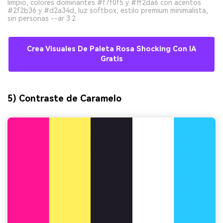
limpio, colores dominantes #f7f0f5 y #ff2da6 con acentos
#2f2b36 y #d2a34d, luz softbox, estilo premium minimalista,
sin personas --ar 3:2
Crea Visuales De Paleta Rosa Shocking Con IA
Gratis
5) Contraste de Caramelo