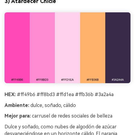
3) Atardecer Chicle
HEX:
#ff49b6 #ff8bd3 #ffd1ea #ffb36b #3a2a4a
Ambiente:
dulce, soñado, cálido
Mejor para:
carrusel de redes sociales de belleza
Dulce y soñado, como nubes de algodón de azúcar
desvaneciéndose en un horizonte cálido. El naranja