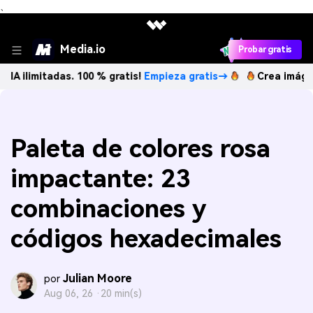
、
Media.io
Probar gratis
tadas. 100 % gratis!
Empieza gratis→
Crea imágenes IA il
Paleta de colores rosa
impactante: 23
combinaciones y
códigos hexadecimales
Julian Moore
por
Aug 06, 26 ·
20 min(s)