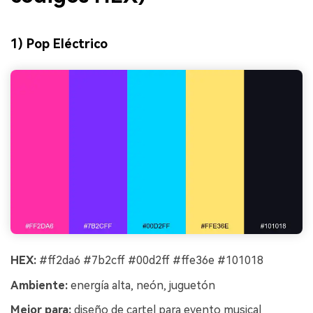
1) Pop Eléctrico
HEX:
#ff2da6 #7b2cff #00d2ff #ffe36e #101018
Ambiente:
energía alta, neón, juguetón
Mejor para:
diseño de cartel para evento musical