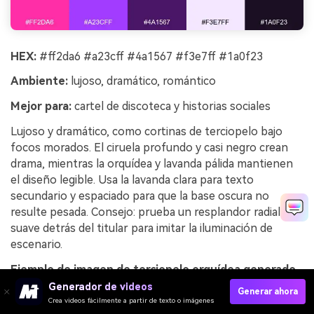
HEX:
#ff2da6 #a23cff #4a1567 #f3e7ff #1a0f23
Ambiente:
lujoso, dramático, romántico
Mejor para:
cartel de discoteca y historias sociales
Lujoso y dramático, como cortinas de terciopelo bajo
focos morados. El ciruela profundo y casi negro crean
drama, mientras la orquídea y lavanda pálida mantienen
el diseño legible. Usa la lavanda clara para texto
secundario y espaciado para que la base oscura no
resulte pesada. Consejo: prueba un resplandor radial
suave detrás del titular para imitar la iluminación de
escenario.
Ejemplo de imagen de terciopelo orquídea generado
usando media.io
Generador de videos
Generar ahora
Crea videos fácilmente a partir de texto o imágenes