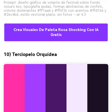
Prompt: diseño gráfico de volante de festival sobre fondo
oscuro liso, tipografía audaz, formas abstractas de confeti,
colores dominantes #ff1aa6 y #ff6f3c con acentos #ffd166 y
#2ec4b6, estilo vectorial plano, sin fotos --ar 4:3
Crea Visuales De Paleta Rosa Shocking Con IA
Gratis
10) Terciopelo Orquídea