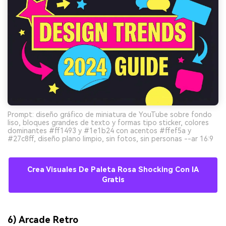
Prompt: diseño gráfico de miniatura de YouTube sobre fondo
liso, bloques grandes de texto y formas tipo sticker, colores
dominantes #ff1493 y #1e1b24 con acentos #ffef5a y
#27c8ff, diseño plano limpio, sin fotos, sin personas --ar 16:9
Crea Visuales De Paleta Rosa Shocking Con IA
Gratis
6) Arcade Retro