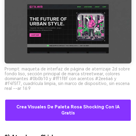
Prompt: maqueta de interfaz de página de aterrizaje 2d sobre
fondo liso, sección principal de marca streetwear, colores
dominantes #0b0b10 y #ff1f8f con acentos #2ee6a6 y
#f4f5f7, cuadrícula limpia, sin marco de dispositivo, sin escena
real --ar 16:9
Crea Visuales De Paleta Rosa Shocking Con IA
Gratis