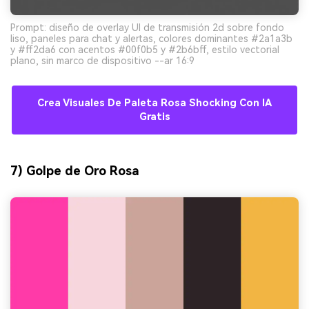
Prompt: diseño de overlay UI de transmisión 2d sobre fondo
liso, paneles para chat y alertas, colores dominantes #2a1a3b
y #ff2da6 con acentos #00f0b5 y #2b6bff, estilo vectorial
plano, sin marco de dispositivo --ar 16:9
Crea Visuales De Paleta Rosa Shocking Con IA
Gratis
7) Golpe de Oro Rosa