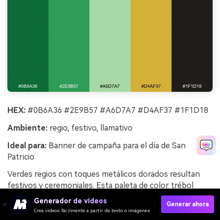
HEX:
#0B6A36 #2E9B57 #A6D7A7 #D4AF37 #1F1D18
Ambiente:
regio, festivo, llamativo
Ideal para:
Banner de campaña para el día de San
Patricio
Verdes regios con toques metálicos dorados resultan
festivos y ceremoniales. Esta paleta de color trébol
funciona para banners del día de San Patricio,
Generador de videos
Generar ahora
promociones por tiempo limitado y momentos de marca
Crea videos fácilmente a partir de texto o imágenes
celebratorios. Usa el dorado solo para detalles clave