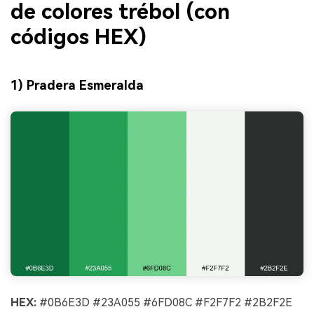
de colores trébol (con
códigos HEX)
1) Pradera Esmeralda
HEX:
#0B6E3D #23A055 #6FD08C #F2F7F2 #2B2F2E