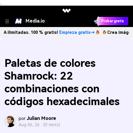
、
Media.io
Probar gratis
tadas. 100 % gratis!
Empieza gratis→
Crea imágenes IA ili
Paletas de colores
Shamrock: 22
combinaciones con
códigos hexadecimales
Julian Moore
por
Aug 06, 26 ·
20 min(s)