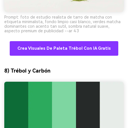
Prompt: foto de estudio realista de tarro de matcha con
etiqueta minimalista, fondo limpio casi blanco, verdes matcha
dominantes con acento tan sutil, sombra natural suave,
aspecto premium de publicidad --ar 4:3
Crea Visuales De Paleta Trébol Con IA Gratis
8) Trébol y Carbón