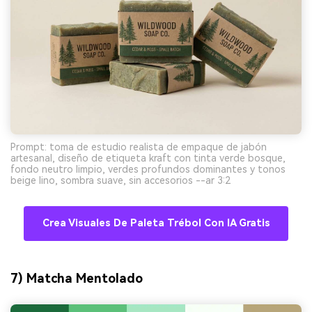
Prompt: toma de estudio realista de empaque de jabón
artesanal, diseño de etiqueta kraft con tinta verde bosque,
fondo neutro limpio, verdes profundos dominantes y tonos
beige lino, sombra suave, sin accesorios --ar 3:2
Crea Visuales De Paleta Trébol Con IA Gratis
7) Matcha Mentolado