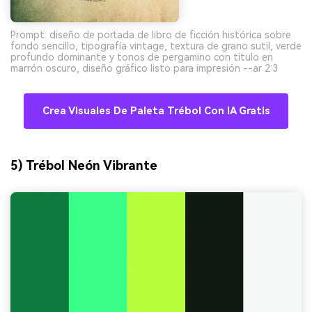
Prompt: diseño de portada de libro de ficción histórica sobre
fondo sencillo, tipografía vintage, textura de grano sutil, verde
profundo dominante y tonos de pergamino con título en
marrón oscuro, diseño gráfico listo para impresión --ar 2:3
Crea Visuales De Paleta Trébol Con IA Gratis
5) Trébol Neón Vibrante