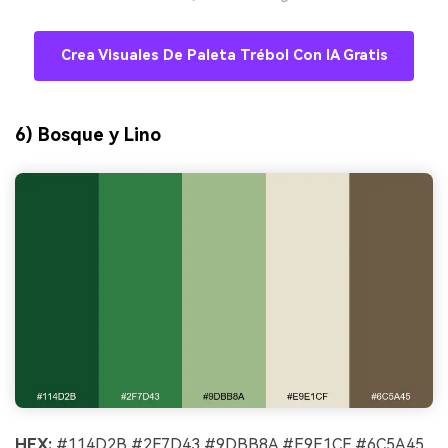
Crea Visuales De Paleta Trébol Con IA Gratis
6) Bosque y Lino
HEX:
#114D2B #2F7D43 #9DBB8A #E9E1CF #6C5A45