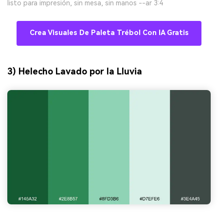
listo para impresión, sin mesa, sin manos --ar 3:4
Crea Visuales De Paleta Trébol Con IA Gratis
3) Helecho Lavado por la Lluvia