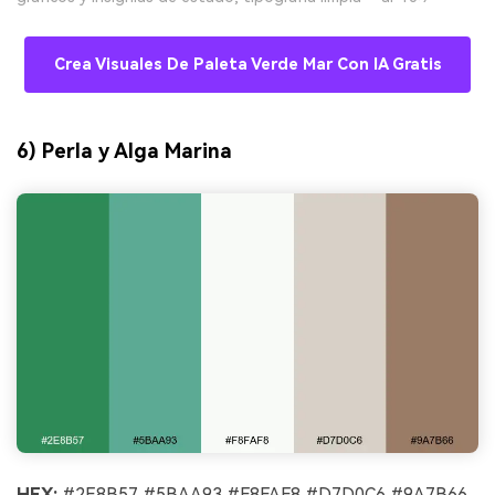
Crea Visuales De Paleta Verde Mar Con IA Gratis
6) Perla y Alga Marina
HEX:
#2E8B57 #5BAA93 #F8FAF8 #D7D0C6 #9A7B66