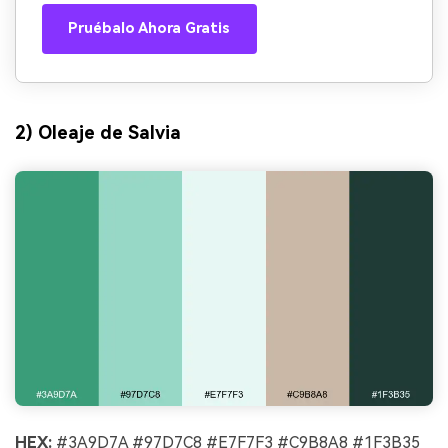
Pruébalo Ahora Gratis
2) Oleaje de Salvia
HEX:
#3A9D7A #97D7C8 #E7F7F3 #C9B8A8 #1F3B35