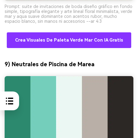
Prompt: suite de invitaciones de boda diseño gráfico en fondo
simple, tipografía elegante y arte lineal floral minimalista, verde
mar y aqua suave dominante con acentos rubor, mucho
espacio blanco, sin manos ni accesorios --ar 4:3
Crea Visuales De Paleta Verde Mar Con IA Gratis
9) Neutrales de Piscina de Marea