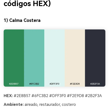
códigos HEX)
1) Calma Costera
HEX:
#2E8B57 #6FC3B2 #DFF3F0 #F2E9D8 #2B2F3A
Ambiente:
aireado, restaurador, costero