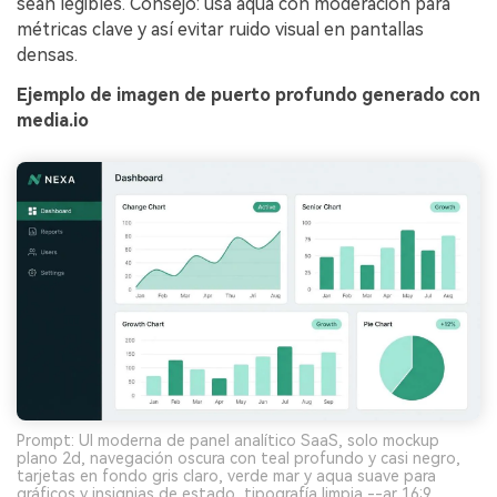
sean legibles. Consejo: usa aqua con moderación para
métricas clave y así evitar ruido visual en pantallas
densas.
Ejemplo de imagen de puerto profundo generado con
media.io
Prompt: UI moderna de panel analítico SaaS, solo mockup
plano 2d, navegación oscura con teal profundo y casi negro,
tarjetas en fondo gris claro, verde mar y aqua suave para
gráficos y insignias de estado, tipografía limpia --ar 16:9