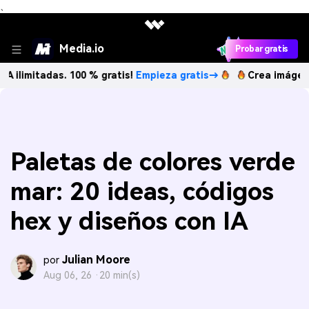
、
Media.io
Probar gratis
adas. 100 % gratis!
Empieza gratis→
Crea imágenes IA ilim
Paletas de colores verde
mar: 20 ideas, códigos
hex y diseños con IA
Julian Moore
por
Aug 06, 26 ·
20 min(s)